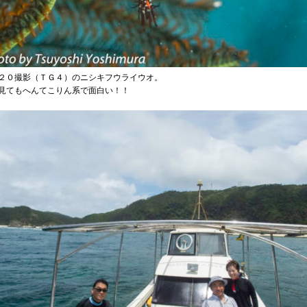
２０撮影（ＴＧ４）のニシキフウライウオ。
見てもへんてこりん系で面白い！！