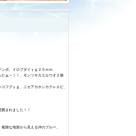
ギンポ、イロブダイｙｇ２０ｍｍ、
ったぁ～！！、モンツキカエルウオ２個
ハコフグｙｇ、ニセアカホシカクレエビ、
度囲まれました！！
、複雑な地形から見える沖のブルー、