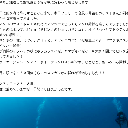
８号が通過して空気感と季節が秋に変わった感じがします。
日に船を海に降ろすことが出来て、本日フェリーで台風８号後初のゲストさんが到
から２本潜ってきました。
マクロのゲストさん１名だけでマンツーでじっくりマクロ撮影を楽しんで頂きまし
たものはダルマハゼｙｇ（薄ピンクのショウガサンゴ）、オドリハゼとブドウテッ
メンに着生）、
ギンポの一種、ミヤケテグリｙｇ、アワイロコバンハゼ成魚とｙｇ、ヤマブキスズ
イソバナ背景）、
プ満開のイソバナの枝にホソガラスハゼ、ヤマブキハゼが口を大きく開けてヒレを
してきました！！
ホシカニダマシ、クマノミｙｇ、テンクロスジギンポ、などなど、他いろいろ撮影
目に頭上を１５０個体くらいのスマガツオの群れが通過しました！！
２７．７～２７．８度。
度は落ちていますが、予想よりは良かったです。