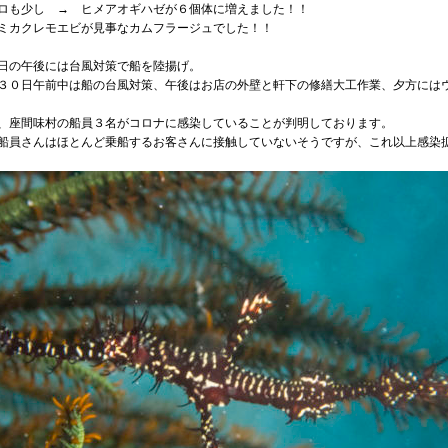
ロも少し → ヒメアオギハゼが６個体に増えました！！
ミカクレモエビが見事なカムフラージュでした！！
日の午後には台風対策で船を陸揚げ。
３０日午前中は船の台風対策、午後はお店の外壁と軒下の修繕大工作業、夕方には
、座間味村の船員３名がコロナに感染していることが判明しております。
船員さんはほとんど乗船するお客さんに接触していないそうですが、これ以上感染