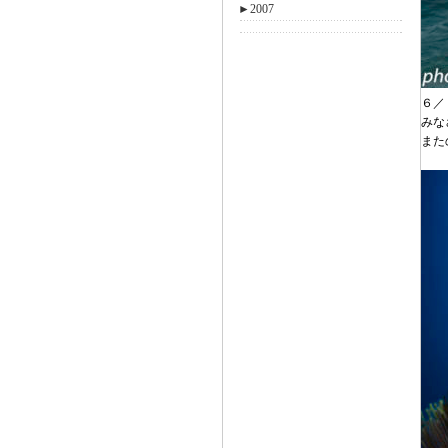
►
2007
６／
みな
また