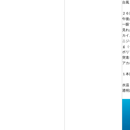
台風
２６
午後
一眼
見れ
カイ
ニジ
ｇ（
ポリ
突進
アカ
１本
水温
透明