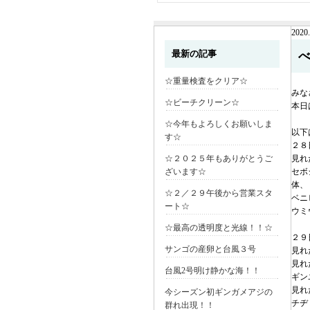
2020.
最新の記事
☆重量検査をクリア☆
みな
☆ビーチクリーン☆
本日
☆今年もよろしくお願いしま
以下
す☆
２８
☆２０２５年もありがとうご
見れ
ざいます☆
セボ
体、
☆２／２９午後から営業スタ
ベニ
ート☆
ウミ
☆最高の透明度と光線！！☆
２９
サンゴの産卵と台風３号
見れ
見れ
台風2号明け静かな海！！
ギン
見れ
今シーズン初ギンガメアジの
チヂ
群れ出現！！