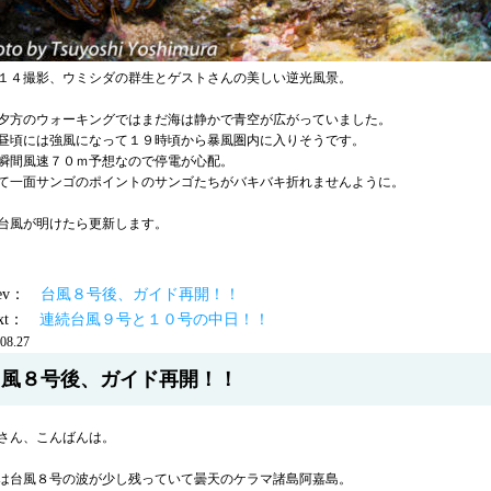
１４撮影、ウミシダの群生とゲストさんの美しい逆光風景。
夕方のウォーキングではまだ海は静かで青空が広がっていました。
昼頃には強風になって１９時頃から暴風圏内に入りそうです。
瞬間風速７０ｍ予想なので停電が心配。
て一面サンゴのポイントのサンゴたちがバキバキ折れませんように。
台風が明けたら更新します。
prev：
台風８号後、ガイド再開！！
ext：
連続台風９号と１０号の中日！！
08.27
台風８号後、ガイド再開！！
さん、こんばんは。
は台風８号の波が少し残っていて曇天のケラマ諸島阿嘉島。