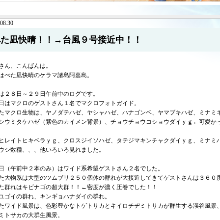
08.30
べた凪快晴！！→台風９号接近中！！
さん、こんばんは。
はべた凪快晴のケラマ諸島阿嘉島。
は２８日～２９日午前中のログです。
日はマクロのゲストさん１名でマクロフォトガイド。
たマクロ生物は、ヤノダテハゼ、ヤシャハゼ、ハナゴンベ、ヤマブキハゼ、ミナミ
シウミタケハゼ（紫色のカイメン背景）、チョウチョウコショウダイｙｇ←可愛か
ヒレイトヒキベラｙｇ、クロスジイソハゼ、タテジマキンチャクダイｙｇ、ミナミ
ウシ数種、、、他いろいろ見れました。
日（午前中２本のみ）はワイド系希望ゲストさん２名でした。
た大物系は大型のツムブリ２５０個体の群れが大接近してきてゲストさんは３６０
た群れはキビナゴの超大群！！←密度が濃く圧巻でした！！
ユゴイの群れ、キンギョハナダイの群れ。
たワイド風景は、色彩豊かなトゲトサカとキイロチヂミトサカが群生する渓谷風景
ミトサカの大群生風景。