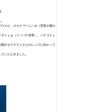
着。
た。
ポウエビ、オキナワベニハゼ（背景が紫の
メダイｙｇ（イソバナ背景）、ハナゴイｙ
全開させてゲストさんのレンズに向かって
していただきました。