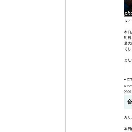
６／
本日
明日
最大
そし
また
« 
» n
2020.
みな
本日