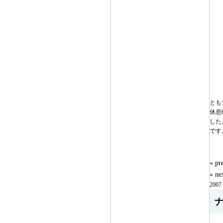
とも
休息
した
です
« 
» n
2007.