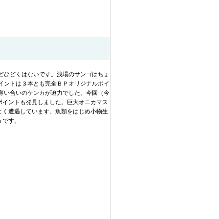
どひどくはないです。浅場のサンゴはちょ
イントは３本とも完全ＢＰオリジナルポイ
奪い合いのケンカが迫力でした。今回（今
ポイントも発見しました。巨大オニカマス
よく遭遇しています。魚類をはじめ小物生
うです。