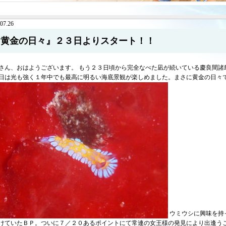
07.26
『黄金の日々』２３日よりスタート！！
さん、おはようございます。 もう２３日頃から完全なべた凪が続いている慶良間諸
日は光も強く１年中でも最高に明るい海底景観が楽しめました。まさに黄金の日々
ウミウシに興味を持
けていたＢＰ。ついに７／２０あるポイントにて常連の女王様の発見により出逢う