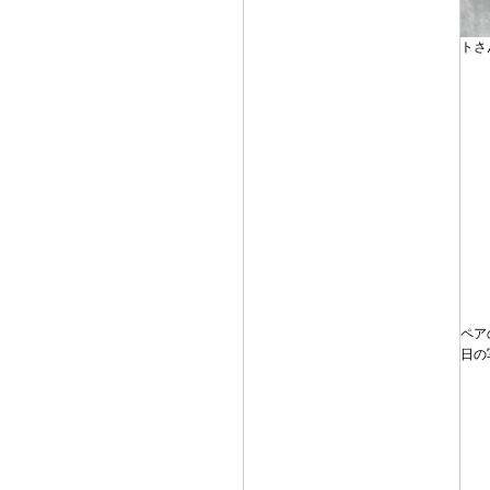
トさ
ペア
日の