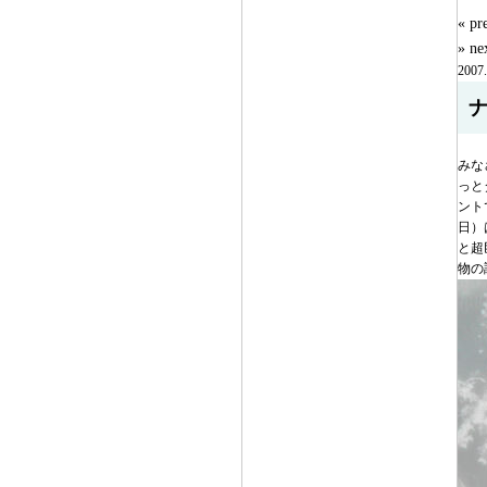
« 
» n
2007.
みな
っと
ント
日）
と超
物の