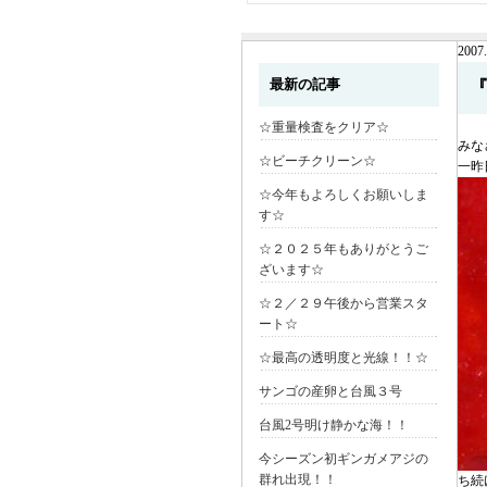
2007.
最新の記事
☆重量検査をクリア☆
みな
☆ビーチクリーン☆
一昨
☆今年もよろしくお願いしま
す☆
☆２０２５年もありがとうご
ざいます☆
☆２／２９午後から営業スタ
ート☆
☆最高の透明度と光線！！☆
サンゴの産卵と台風３号
台風2号明け静かな海！！
今シーズン初ギンガメアジの
群れ出現！！
ち続