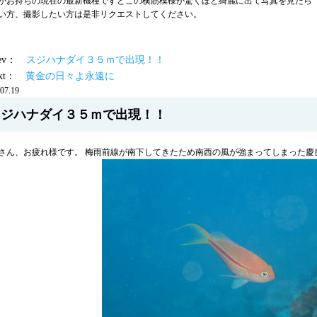
がお持ちの現在の最新機種ですとこの横筋模様が驚くほど綺麗に出て写真を見たら
い方、撮影したい方は是非リクエストしてください。
prev：
スジハナダイ３５ｍで出現！！
ext：
黄金の日々よ永遠に
07.19
スジハナダイ３５ｍで出現！！
さん、お疲れ様です。 梅雨前線が南下してきたため南西の風が強まってしまった慶