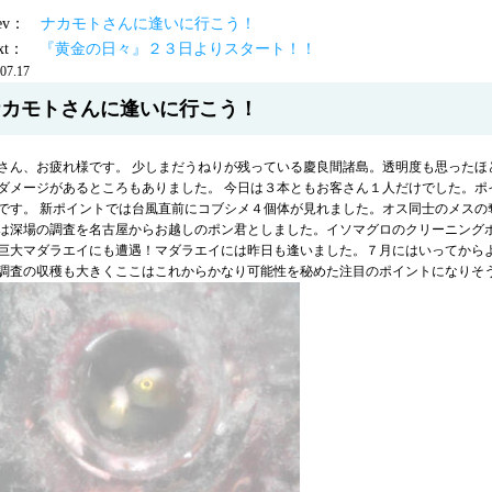
prev：
ナカモトさんに逢いに行こう！
ext：
『黄金の日々』２３日よりスタート！！
07.17
ナカモトさんに逢いに行こう！
さん、お疲れ様です。 少しまだうねりが残っている慶良間諸島。透明度も思ったほ
ダメージがあるところもありました。 今日は３本ともお客さん１人だけでした。ポ
です。 新ポイントでは台風直前にコブシメ４個体が見れました。オス同士のメスの
は深場の調査を名古屋からお越しのポン君としました。イソマグロのクリーニング
巨大マダラエイにも遭遇！マダラエイには昨日も逢いました。７月にはいってから
調査の収穫も大きくここはこれからかなり可能性を秘めた注目のポイントになりそ