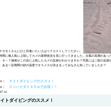
ナカモトさんにひと目逢いたい人はリクエストしてください。
時間に無人島に上陸してカメの産卵状況を見に行ってきました。台風の高潮があっ
。６～７個体がこの浜に上陸したカメの足跡がわかりますか？写真には二筋の足跡
。ある一定期間の砂の温度でオスメスが決まるってみなさん知っていましたか？
prev：
ナイトダイビングのススメ！
ext：
スジハナダイ３５ｍで出現！！
07.14
ナイトダイビングのススメ！