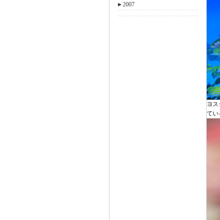
►
2007
ヨス
てい