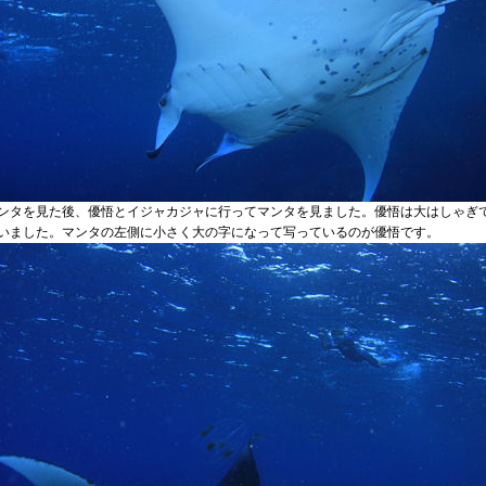
ンタを見た後、優悟とイジャカジャに行ってマンタを見ました。優悟は大はしゃぎ
いました。マンタの左側に小さく大の字になって写っているのが優悟です。