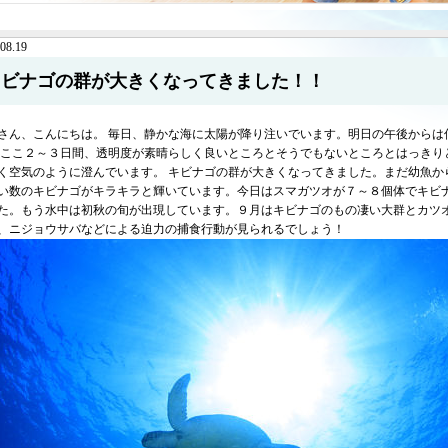
08.19
キビナゴの群が大きくなってきました！！
さん、こんにちは。 毎日、静かな海に太陽が降り注いでいます。明日の午後からは
 ここ２～３日間、透明度が素晴らしく良いところとそうでもないところとはっきり
く空気のように澄んでいます。 キビナゴの群が大きくなってきました。まだ幼魚か
い数のキビナゴがキラキラと輝いています。今日はスマガツオが７～８個体でキビ
た。もう水中は初秋の旬が出現しています。９月はキビナゴのもの凄い大群とカツ
、ニジョウサバなどによる迫力の捕食行動が見られるでしょう！