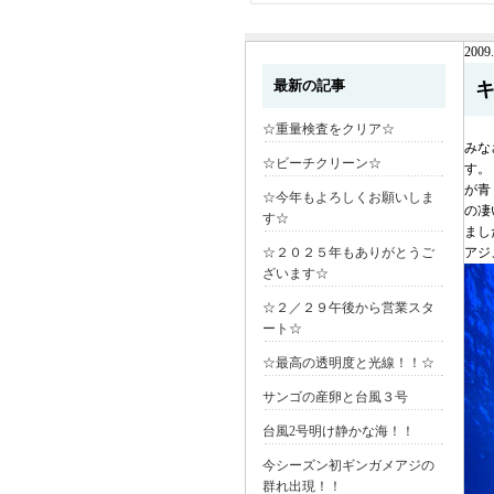
2009.
最新の記事
☆重量検査をクリア☆
みな
☆ビーチクリーン☆
す。
が青
☆今年もよろしくお願いしま
の凄
す☆
まし
☆２０２５年もありがとうご
アジ
ざいます☆
☆２／２９午後から営業スタ
ート☆
☆最高の透明度と光線！！☆
サンゴの産卵と台風３号
台風2号明け静かな海！！
今シーズン初ギンガメアジの
群れ出現！！