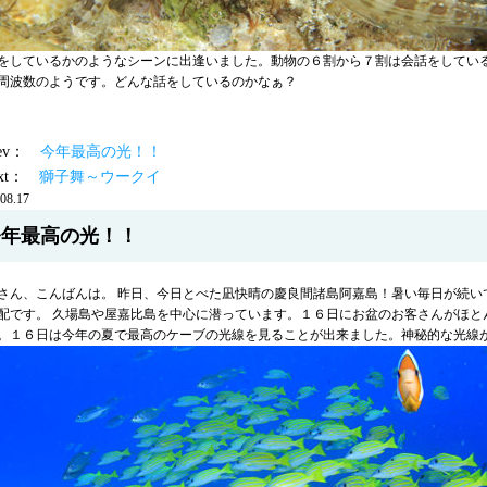
をしているかのようなシーンに出逢いました。動物の６割から７割は会話をしてい
周波数のようです。どんな話をしているのかなぁ？
prev：
今年最高の光！！
ext：
獅子舞～ウークイ
08.17
今年最高の光！！
さん、こんばんは。 昨日、今日とべた凪快晴の慶良間諸島阿嘉島！暑い毎日が続い
配です。 久場島や屋嘉比島を中心に潜っています。１６日にお盆のお客さんがほと
。１６日は今年の夏で最高のケーブの光線を見ることが出来ました。神秘的な光線