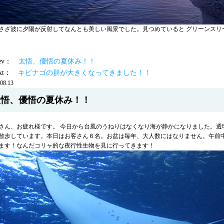
さざ波に夕陽が反射してなんとも美しい風景でした。見つめていると グリーンスリ
prev：
太悟、優悟の夏休み！！
ext：
キビナゴの群が大きくなってきました！！
08.13
太悟、優悟の夏休み！！
さん、お疲れ様です。 今日から台風のうねりはなくなり海が静かになりました。透
散歩しています。本日はお客さん６名。お盆は毎年、大人数にはなりません。午前
ます！なんだコリャ的な夜行性生物を見に行ってきます！