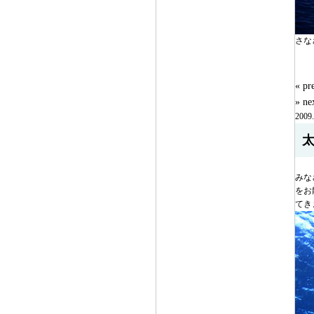
さな
« 
» n
2009.
みな
をお
てき