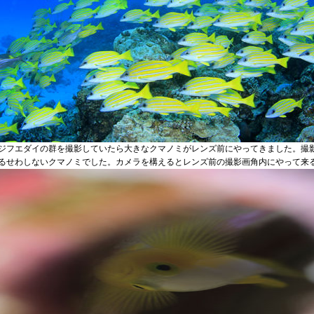
ジフエダイの群を撮影していたら大きなクマノミがレンズ前にやってきました。撮
るせわしないクマノミでした。カメラを構えるとレンズ前の撮影画角内にやって来