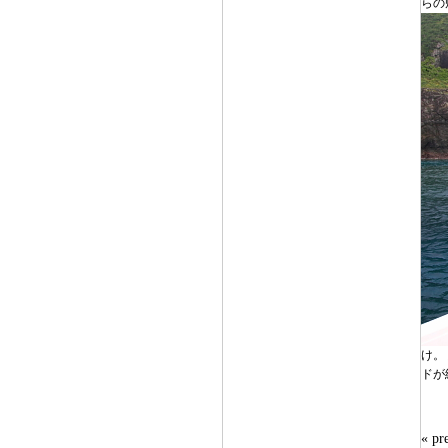
らの
け。
ドが
« 