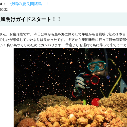
ext：
快晴の慶良間諸島！！
06.22
台風明けガイドスタート！！
さん、お疲れ様です。 今日は朝から船を海に降ろして午後から台風明け初の１本目
でしたが想像していたよりは良かったです。 夕方から座間味島に行って観光商業部
い！ 良い島づくりのためにガンバリます！ 予定よりも遅れて島に帰って来てミー