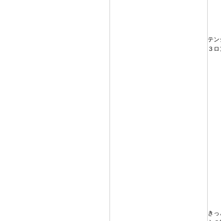
テン
３ロ
きっ