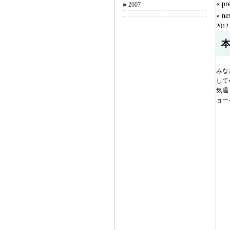
« 
►
2007
» n
2012.
みな
して
気温
ョー