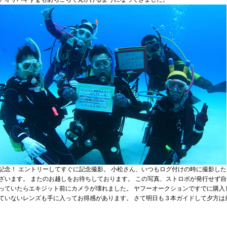
記念！ エントリーしてすぐに記念撮影。 小松さん、いつもログ付けの時に撮影し
ざいます。 またのお越しをお待ちしております。 この写真、ストロボが発行せず自
っていたらエキジット前にカメラが壊れました。 ヤフーオークションですでに購入
ていないレンズも手に入ってお得感があります。 さて明日も３本ガイドして夕方は