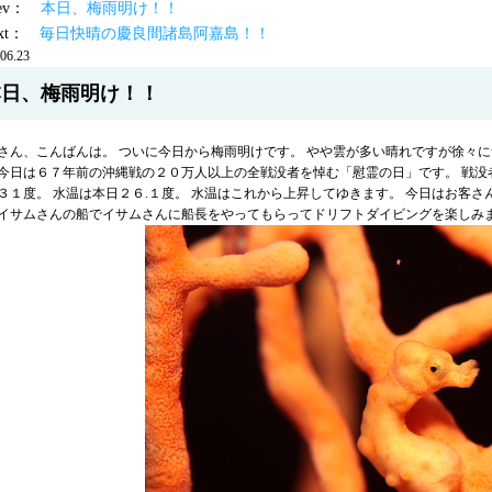
prev：
本日、梅雨明け！！
ext：
毎日快晴の慶良間諸島阿嘉島！！
06.23
本日、梅雨明け！！
さん、こんばんは。 ついに今日から梅雨明けです。 やや雲が多い晴れですが徐々に
今日は６７年前の沖縄戦の２０万人以上の全戦没者を悼む「慰霊の日」です。 戦没
３１度。 水温は本日２６.１度。 水温はこれから上昇してゆきます。 今日はお客さ
イサムさんの船でイサムさんに船長をやってもらってドリフトダイビングを楽しみま