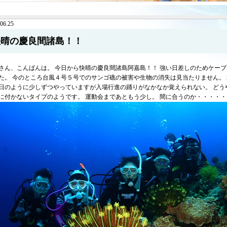
06.25
快晴の慶良間諸島！！
さん、こんばんは。 今日から快晴の慶良間諸島阿嘉島！！ 強い日差しのためケー
た。 今のところ台風４号５号でのサンゴ礁の被害や生物の消失は見当たりません。 
日のように少しずつやっていますが入場行進の踊りがなかなか覚えられない。 どう
に付かないタイプのようです。 運動会まであともう少し。 間に合うのか・・・・・