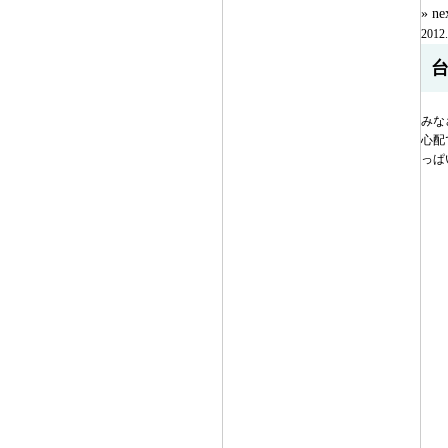
» n
2012.
みな
心配
っぱ