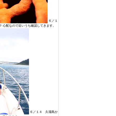
６／１
？ 心配なので近いうち確認してきます。
６／１４ 久場島か