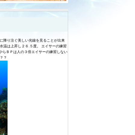
ブに降り注ぐ美しい光線を見ることが出来
水温は上昇し２６.５度。 エイサーの練習
やらＢＰは人の３倍エイサーの練習しない
？？