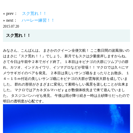
« prev：
スク荒れ！！
» next：
ハーレー練習！！
2015.07.20
スク荒れ！！
みなさん、こんばんは。 まさかのクイーン全便欠航！ ここ数日間の波風強いの
はまさに『スク荒れ！！』でしょう。 新月でもスクは少量接岸しますからね。
さて今日は午前中２本でガイド終了。 １本目はキビナゴの大群にツムブリの群
れ、カツオ、インドカイワリ、イソマグロなどが登場！！ マクロでは久々にマ
メウサギガイのペアを発見。 ２本目は美しいサンゴ礁をまったりとお散歩。 １
４～１５ｍ付近の美しいサンゴ礁にキビナゴの大群が雲海状大群を成していま
した。 群れの形状がさまざまに変化して素晴らしい風景を楽しむことが出来ま
した。 マクロではアカネダルマハゼｙｇが数個体枝先まで来て遊んでいまし
た。 タスジコバンハゼも発見。 午後は雨が降り続き一時は土砂降りだったので
明日の透明度が心配です。