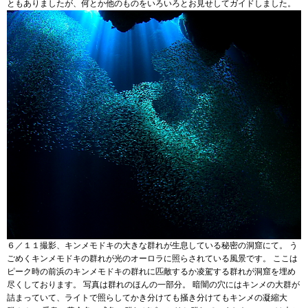
ともありましたが、何とか他のものをいろいろとお見せしてガイドしました。
６／１１撮影、キンメモドキの大きな群れが生息している秘密の洞窟にて。 う
ごめくキンメモドキの群れが光のオーロラに照らされている風景です。 ここは
ピーク時の前浜のキンメモドキの群れに匹敵するか凌駕する群れが洞窟を埋め
尽くしております。 写真は群れのほんの一部分。 暗闇の穴にはキンメの大群が
詰まっていて、ライトで照らしてかき分けても掻き分けてもキンメの凝縮大