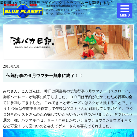
慶良間（ケラマ）阿嘉島でダイビング｜ケラマブルーを満喫するなら
沖縄県慶良間諸島阿嘉島のファンダイ
ビング、体験ダイビング、
シュノーケ
リング、宿泊はブループラネットへ
2015.07.31
伝統行事の６月ウマチー無事に終了！！
みなさん、こんばんは。 昨日は阿嘉島の伝統行事６月ウマチー（スクローイ、
御願ハーレー）が無事に終了しました。 ３０日は予約がなかったため行事の全
てに参加してきました。 これできっと来シーズンはスクが大漁することでしょ
う！ 今日は午前中事務作業して午後はゲストさんが到着して１本ガイド。 マク
ロ好きのゲストさんのため探していたらいろいろ見つかりました。 ヤツシハゼ
属の一種、ハラマキハゼ、６～７ｍｍしかないチョウチョウコショウダイｙｇ
など可愛くって面白いのと会えてゲストさんも喜んでくれました。