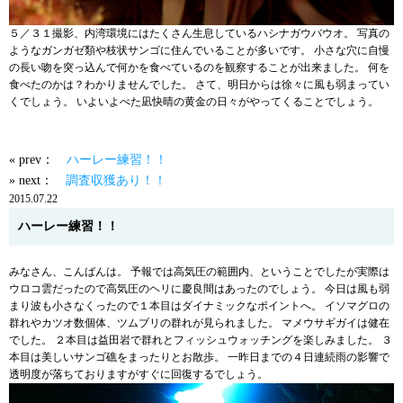
５／３１撮影、内湾環境にはたくさん生息しているハシナガウバウオ。 写真の
ようなガンガゼ類や枝状サンゴに住んでいることが多いです。 小さな穴に自慢
の長い吻を突っ込んで何かを食べているのを観察することが出来ました。 何を
食べたのかは？わかりませんでした。 さて、明日からは徐々に風も弱まってい
くでしょう。 いよいよべた凪快晴の黄金の日々がやってくることでしょう。
« prev：
ハーレー練習！！
» next：
調査収獲あり！！
2015.07.22
ハーレー練習！！
みなさん、こんばんは。 予報では高気圧の範囲内、ということでしたが実際は
ウロコ雲だったので高気圧のヘリに慶良間はあったのでしょう。 今日は風も弱
まり波も小さなくったので１本目はダイナミックなポイントへ。 イソマグロの
群れやカツオ数個体、ツムブリの群れが見られました。 マメウサギガイは健在
でした。 ２本目は益田岩で群れとフィッシュウォッチングを楽しみました。 ３
本目は美しいサンゴ礁をまったりとお散歩。 一昨日までの４日連続雨の影響で
透明度が落ちておりますがすぐに回復するでしょう。