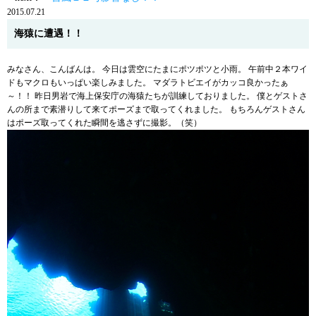
2015.07.21
海猿に遭遇！！
みなさん、こんばんは。 今日は雲空にたまにポツポツと小雨。 午前中２本ワイ
ドもマクロもいっぱい楽しみました。 マダラトビエイがカッコ良かったぁ
～！！ 昨日男岩で海上保安庁の海猿たちが訓練しておりました。 僕とゲストさ
んの所まで素潜りして来てポーズまで取ってくれました。 もちろんゲストさん
はポーズ取ってくれた瞬間を逃さずに撮影。（笑）