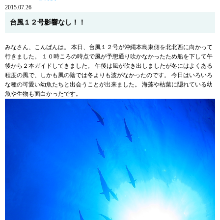
2015.07.26
台風１２号影響なし！！
みなさん、こんばんは。 本日、台風１２号が沖縄本島東側を北北西に向かって
行きました。 １０時ころの時点で風が予想通り吹かなかったため船を下して午
後から２本ガイドしてきました。 午後は風が吹き出しましたが冬にはよくある
程度の風で、しかも風の陰では冬よりも波がなかったのです。 今日はいろいろ
な種の可愛い幼魚たちと出会うことが出来ました。 海藻や枯葉に隠れている幼
魚や生物も面白かったです。