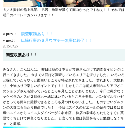
６／８撮影の船上風景。 男岩、魚影が濃くて面白かったですねぇ！！ それでは
明日のハーレーガンバリます！！
« prev：
調査収獲あり！！
» next：
伝統行事の６月ウマチー無事に終了！！
2015.07.27
調査収獲あり！！
みなさん、こんばんは。 昨日は朝の１本目が常連さんだけで調査ダイビングに
行ってきました。 今まで３回ほど調査しているエリアを潜りました。 いろいろ
と探していたらやっと面白いところが特定されてきました。 群れあり、大物あ
り、小物ありで楽しいポイントです！！ しかもここは前人未到のエリアでどこ
のショップさんも潜っているところを見たことがありません。 今日は稀少なミ
ヤケベラのオスが２個体も一緒に泳いでいるところを発見。 パンダダルマハゼ
がとっても簡単に撮影できるところも見つけちゃいました。 ものすごいグルク
ンの大群にも当たり最高でした！！ 今日はスイスのピエールの紹介ではるばる
遠いスイスからスイス人ダイバーが２名来店。 弊店の常連さんたちとすぐに英
語でうちとけて仲良くなりました。 と言っても僕は英語をもっと勉強しなくち
ゃ！と痛感。