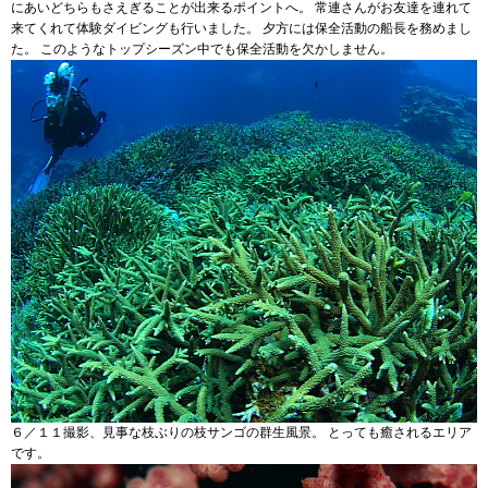
にあいどちらもさえぎることが出来るポイントへ。 常連さんがお友達を連れて
来てくれて体験ダイビングも行いました。 夕方には保全活動の船長を務めまし
た。 このようなトップシーズン中でも保全活動を欠かしません。
６／１１撮影、見事な枝ぶりの枝サンゴの群生風景。 とっても癒されるエリア
です。