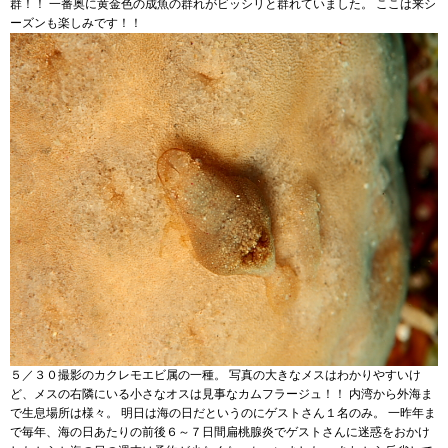
群！！ 一番奥に黄金色の成魚の群れがビッシリと群れていました。 ここは来シ
ーズンも楽しみです！！
５／３０撮影のカクレモエビ属の一種。 写真の大きなメスはわかりやすいけ
ど、メスの右隣にいる小さなオスは見事なカムフラージュ！！ 内湾から外海ま
で生息場所は様々。 明日は海の日だというのにゲストさん１名のみ。 一昨年ま
で毎年、海の日あたりの前後６～７日間扁桃腺炎でゲストさんに迷惑をおかけ