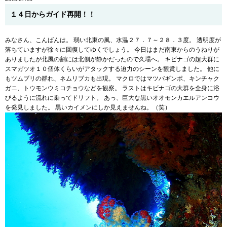
１４日からガイド再開！！
みなさん、こんばんは。 弱い北東の風、水温２７．７～２８．３度。 透明度が
落ちていますが徐々に回復してゆくでしょう。 今日はまだ南東からのうねりが
ありましたが北風の割には北側が静かだったので久場へ。 キビナゴの超大群に
スマガツオ１０個体くらいがアタックする迫力のシーンを観賞しました。 他に
もツムブリの群れ、ネムリブカも出現。 マクロではマツバギンポ、キンチャク
ガニ、トウモンウミコチョウなどを観察。 ラストはキビナゴの大群を全身に浴
びるように流れに乗ってドリフト。 あっ、巨大な黒いオオモンカエルアンコウ
を発見しました。 黒いカイメンにしか見えませんね。（笑）