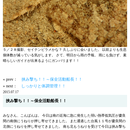
５／２８撮影、セイテンビラメかな？ 久しぶりに会いました。 以前よりも生息
個体数が減っている気がします。 さて、明日から雨の予報。 雨にも負けず、素
晴らしいガイドが出来るようにガンバリます！！
« prev：
挟み撃ち！！～保全活動船長！！
» next：
しっかりと体調管理！！
2015.07.17
挟み撃ち！！～保全活動船長！！
みなさん、こんばんは。 今日は南の近海に急に発生した弱い熱帯低気圧が慶良
間の南側にうねりが押し寄せてきました。 また通過した台風１１号が慶良間の
北側にうねりを押し寄せてきました。 南も北もうねりを受けて今日は挟み撃ち