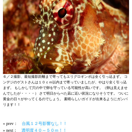
６／２撮影、最短撮影距離まで寄ってもエリグロギンポは全く引っ込まず。 コ
ンデジのゲストさんは１０ｃｍ以内まで寄っていましたが、やはり全く引っ込
まず。 もしかして穴の中で卵を守っている可能性が高いです。（卵は見えませ
んでしたが・・・・） さて明日からべた凪に近い状況になりそうです。 ついに
黄金の日々がやってくるのでしょう。 素晴らしいガイドが出来るようにガンバ
リます！！
« prev：
台風１２号影響なし！！
» next：
透明度４０～５０ｍ！！