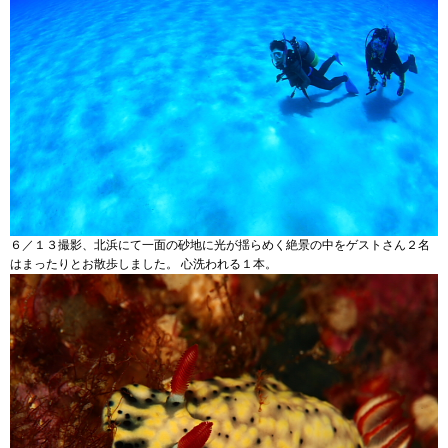
６／１３撮影、北浜にて一面の砂地に光が揺らめく絶景の中をゲストさん２名
はまったりとお散歩しました。 心洗われる１本。