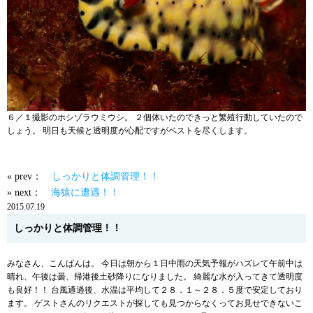
６／１撮影のホシゾラウミウシ。 ２個体いたのできっと繁殖行動していたので
しょう。 明日も天候と透明度が心配ですがベストを尽くします。
« prev：
しっかりと体調管理！！
» next：
海猿に遭遇！！
2015.07.19
しっかりと体調管理！！
みなさん、こんばんは。 今日は朝から１日中雨の天気予報がハズレて午前中は
晴れ、午後は曇、帰港後土砂降りになりました。 綺麗な水が入ってきて透明度
も良好！！ 台風通過後、水温は平均して２８．１～２８．５度で安定しており
ます。 ゲストさんのリクエストが探しても見つからなくってお見せできないこ