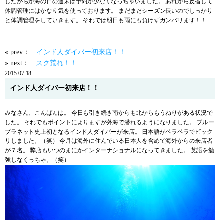
したからか海の日の週末は予約が少なくなっちゃいました。 あれから反省して
体調管理にはかなり気を使っております。 まだまだシーズン長いのでしっかり
と体調管理をしていきます。 それでは明日も雨にも負けずガンバリます！！
« prev：
インド人ダイバー初来店！！
» next：
スク荒れ！！
2015.07.18
インド人ダイバー初来店！！
みなさん、こんばんは。 今日も引き続き南からも北からもうねりがある状況で
した。 それでもポイントによりますが外海で潜れるようになりました。 ブルー
プラネット史上初となるインド人ダイバーが来店。 日本語がペラペラでビック
リしました。（笑） 今月は海外に住んでいる日本人を含めて海外からの来店者
が７名。 弊店もいつのまにかインターナショナルになってきました。 英語を勉
強しなくっちゃ。（笑）