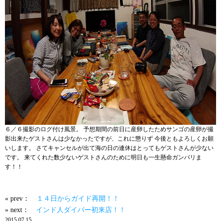
６／６撮影のログ付け風景。 予想期間の前日に産卵したためサンゴの産卵が撮
影出来たゲストさんは少なかったですが、これに懲りず 今後ともよろしくお願
いします。 さてキャンセルが出て海の日の連休はとってもゲストさんが少ない
です。 来てくれた数少ないゲストさんのために明日も一生懸命ガンバリま
す！！
« prev：
１４日からガイド再開！！
» next：
インド人ダイバー初来店！！
2015.07.15