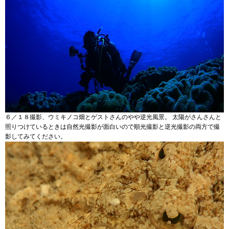
６／１８撮影、ウミキノコ畑とゲストさんのやや逆光風景。 太陽がさんさんと
照りつけているときは自然光撮影が面白いので順光撮影と逆光撮影の両方で撮
影してみてください。