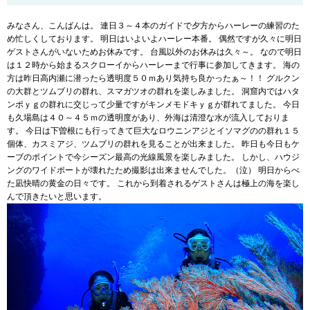
みなさん、こんばんは。 連日３～４本のガイドで夕方からハーレーの練習のた
め忙しくしております。 明日はいよいよハーレー本番。 偶然ですが久々に明日
ゲストさんがいないためお休みです。 台風以外のお休みは久々～。 なので明日
は１２時から始まるスクローイからハーレーまで行事に参加してきます。 海の
方は昨日高内瀬に潜ったら透明度５０ｍあり気持ち良かったぁ～！！ グルクン
の大群とツムブリの群れ、スマガツオの群れを楽しみました。 洞窟内ではハタ
ンポｙｇの群れに交じって少量ですがキンメモドキｙｇが群れてました。 今日
も久場島は４０～４５ｍの透明度があり、外海は清澄な水が流入しておりま
す。 今日は下曽根にも行ってきて巨大なロウニンアジとイソマグのの群れ１５
個体、カスミアジ、ツムブリの群れを見ることが出来ました。 昨日も今日もケ
ーブのポイントで今シーズン最高の光線風景を楽しみました。 しかし、ハウジ
ングのワイドポートが壊れたため撮影は出来ませんでした。（泣） 明日からべ
た凪快晴の黄金の日々です。 これから到着されるゲストさんは極上の海を楽し
んで頂きたいと思います。