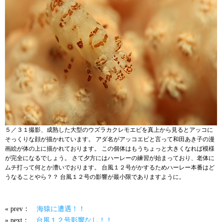
５／３１撮影、成熟した大型のウズラカクレモエビを真上から見るとアッコに
そっくりな顔が描かれています。 アダ名がアッコエビと言って和田あき子の漫
画絵が体の上に描かれております。 この個体はもうちょっと大きくなれば模様
が完全になるでしょう。 さて夕方にはハーレーの練習が始まっており、老体に
ムチ打って何とか漕いでおります。 台風１２号がかするためハーレー本番はど
うなることやら？？ 台風１２号の影響が最小限でありますように。
« prev：
海猿に遭遇！！
» next：
台風１２号影響なし！！