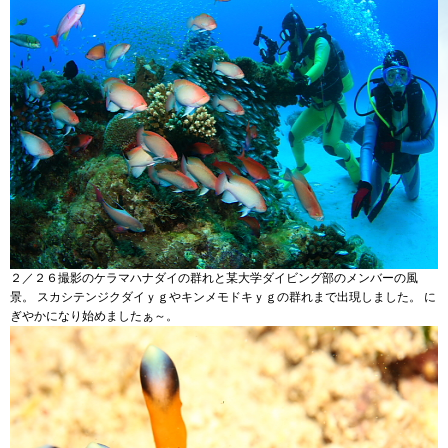
２／２６撮影のケラマハナダイの群れと某大学ダイビング部のメンバーの風
景。 スカシテンジクダイｙｇやキンメモドキｙｇの群れまで出現しました。 に
ぎやかになり始めましたぁ～。