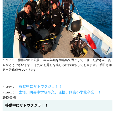
１２／３０撮影の船上風景。 年末年始を阿嘉島で過ごして下さった皆さん、あ
りがとうございます。 またのお越しを楽しみにお待ちしております。 明日も確
定申告作成ガンバリます！
« prev：
移動中にザトウクジラ！！
» next：
太悟、阿嘉中学校卒業、優悟、阿嘉小学校卒業！！
2015.03.08
移動中にザトウクジラ！！