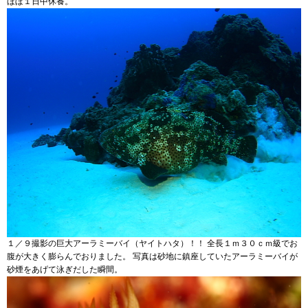
ほぼ１日中休養。
１／９撮影の巨大アーラミーバイ（ヤイトハタ）！！ 全長１ｍ３０ｃｍ級でお
腹が大きく膨らんでおりました。 写真は砂地に鎮座していたアーラミーバイが
砂煙をあげて泳ぎだした瞬間。