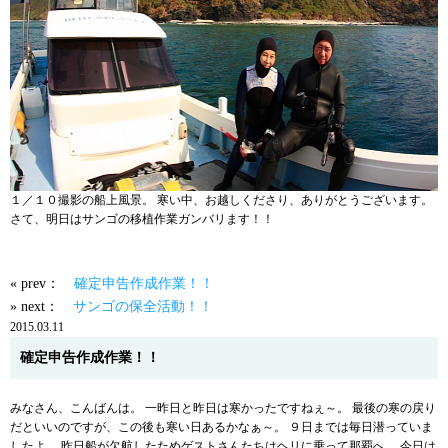
１／１０撮影の船上風景。 寒い中、お越しくださり、ありがとうございます。
さて、明日はサンゴの移植作業ガンバリます！！
« prev：
確定申告作成作業！！
» next：
サンゴの保全活動！！
2015.03.11
確定申告作成作業！！
みなさん、こんばんは。 一昨日と昨日は寒かったですねぇ～。 最後の寒の戻り
だといいのですが、この後も寒い日あるかなぁ～。 ９日までは毎日潜っていま
したよ。 昨日船が欠航したためゲストさんたちはヘリに乗って那覇へ。 今日は