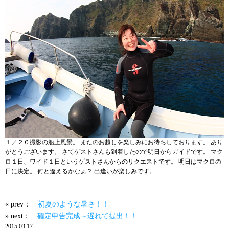
１／２０撮影の船上風景。 またのお越しを楽しみにお待ちしております。 あり
がとうございます。 さてゲストさんも到着したので明日からガイドです。 マク
ロ１日、ワイド１日というゲストさんからのリクエストです。 明日はマクロの
日に決定。 何と逢えるかなぁ？ 出逢いが楽しみです。
« prev：
初夏のような暑さ！！
» next：
確定申告完成～遅れて提出！！
2015.03.17