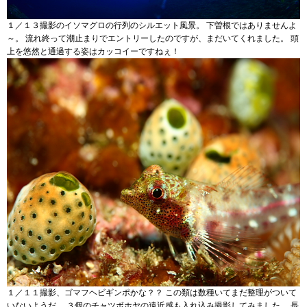
１／１３撮影のイソマグロの行列のシルエット風景。 下曽根ではありませんよ
～。 流れ終って潮止まりでエントリーしたのですが、まだいてくれました。 頭
上を悠然と通過する姿はカッコイーですねぇ！
１／１１撮影、ゴマフヘビギンポかな？？ この類は数種いてまだ整理がついて
いないようだ。 ３個のチャツボホヤの遠近感も入れ込み撮影してみました。 長