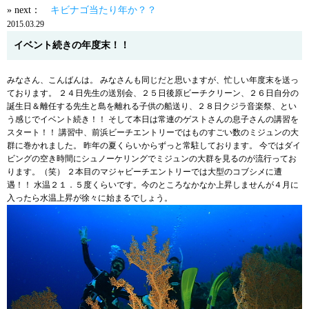
» next：
キビナゴ当たり年か？？
2015.03.29
イベント続きの年度末！！
みなさん、こんばんは。 みなさんも同じだと思いますが、忙しい年度末を送っ
ております。 ２４日先生の送別会、２５日後原ビーチクリーン、２６日自分の
誕生日＆離任する先生と島を離れる子供の船送り、２８日クジラ音楽祭、とい
う感じでイベント続き！！ そして本日は常連のゲストさんの息子さんの講習を
スタート！！ 講習中、前浜ビーチエントリーではものすごい数のミジュンの大
群に巻かれました。 昨年の夏くらいからずっと常駐しております。 今ではダイ
ビングの空き時間にシュノーケリングでミジュンの大群を見るのが流行ってお
ります。（笑） ２本目のマジャビーチエントリーでは大型のコブシメに遭
遇！！ 水温２１．５度くらいです。今のところなかなか上昇しませんが４月に
入ったら水温上昇が徐々に始まるでしょう。