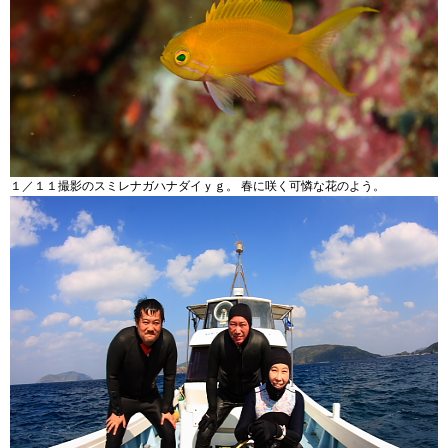
１／１１撮影のスミレナガハナダイｙｇ。 春に咲く可憐な花のよう。