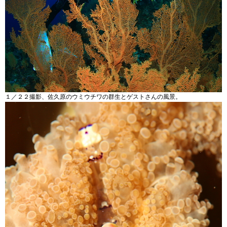
１／２２撮影、佐久原のウミウチワの群生とゲストさんの風景。