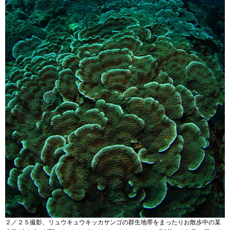
２／２５撮影、リュウキュウキッカサンゴの群生地帯をまったりお散歩中の某