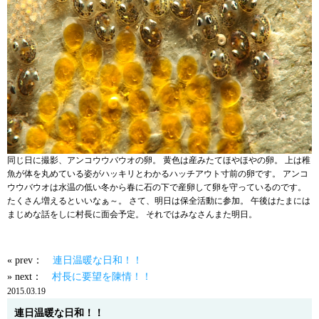
同じ日に撮影、アンコウウバウオの卵。 黄色は産みたてほやほやの卵。 上は稚
魚が体を丸めている姿がハッキリとわかるハッチアウト寸前の卵です。 アンコ
ウウバウオは水温の低い冬から春に石の下で産卵して卵を守っているのです。
たくさん増えるといいなぁ～。 さて、明日は保全活動に参加。 午後はたまには
まじめな話をしに村長に面会予定。 それではみなさんまた明日。
« prev：
連日温暖な日和！！
» next：
村長に要望を陳情！！
2015.03.19
連日温暖な日和！！