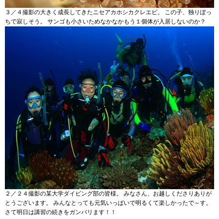
３／４撮影の大きく成長してきたニセアカホシカクレエビ。 この子、独りぼっ
ちで寂しそう。 サンゴも小さいためなかなかもう１個体が入居しないのか？
２／２４撮影の某大学ダイビング部の皆様。 みなさん、お越しくださりありが
とうございます。 みんなとっても元気いっぱいで明るくて楽しかったで～す。
さて明日は講習の続きをガンバリます！！