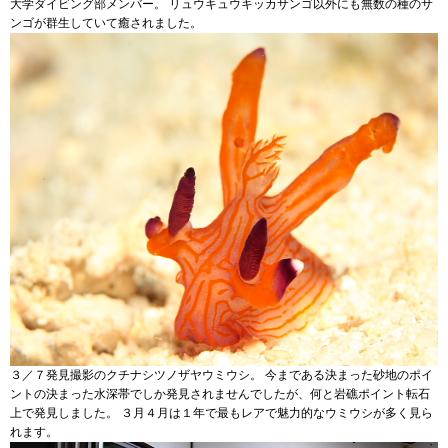
大学ダイビング部メンバー。 リュウキュウキッカサンゴ以外にも無数の種のサ
ンゴが群生していて癒されました。
３／７発見撮影のクチナシツノザヤウミウシ。 今まである決まった砂地のポイ
ントの決まった水深帯でしか発見されませんでしたが、何と岩礁ポイント転石
上で発見しました。 ３月４月は１年で最もレアで魅力的なウミウシが多く見ら
れます。