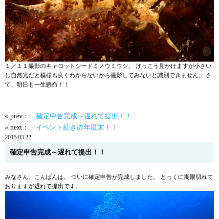
１／１１撮影のキャロットシードミノウミウシ。 けっこう見かけますが小さい
し自然光だと模様も良くわからないから撮影してみないと識別できません。 さ
て、明日も一生懸命！！
« prev：
確定申告完成～遅れて提出！！
» next：
イベント続きの年度末！！
2015.03.22
確定申告完成～遅れて提出！！
みなさん、こんばんは。 ついに確定申告が完成しました。 とっくに期限切れて
おりますが遅れて提出です。