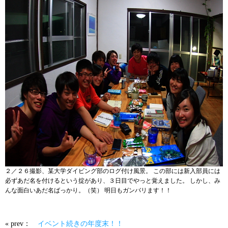
２／２６撮影、某大学ダイビング部のログ付け風景。 この部には新入部員には
必ずあだ名を付けるという掟があり、３日目でやっと覚えました。 しかし、み
んな面白いあだ名ばっかり。（笑） 明日もガンバリます！！
« prev：
イベント続きの年度末！！