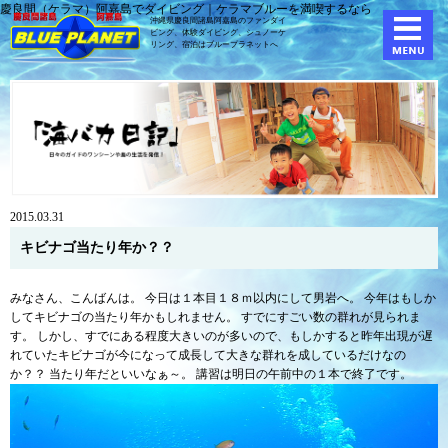
慶良間（ケラマ）阿嘉島でダイビング｜ケラマブルーを満喫するなら
沖縄県慶良間諸島阿嘉島のファンダイ
ビング、体験ダイビング、
シュノーケ
リング、宿泊はブループラネットへ
2015.03.31
キビナゴ当たり年か？？
みなさん、こんばんは。 今日は１本目１８ｍ以内にして男岩へ。 今年はもしか
してキビナゴの当たり年かもしれません。 すでにすごい数の群れが見られま
す。 しかし、すでにある程度大きいのが多いので、もしかすると昨年出現が遅
れていたキビナゴが今になって成長して大きな群れを成しているだけなの
か？？ 当たり年だといいなぁ～。 講習は明日の午前中の１本で終了です。