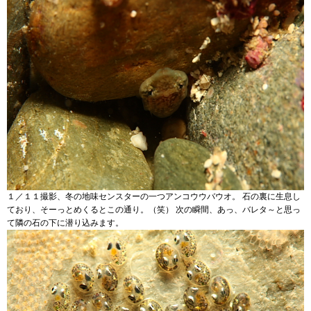
１／１１撮影、冬の地味センスターの一つアンコウウバウオ。 石の裏に生息し
ており、そーっとめくるとこの通り。（笑） 次の瞬間、あっ、バレタ～と思っ
て隣の石の下に潜り込みます。