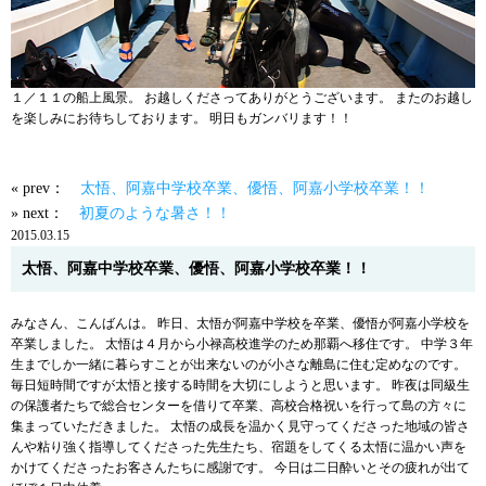
１／１１の船上風景。 お越しくださってありがとうございます。 またのお越し
を楽しみにお待ちしております。 明日もガンバリます！！
« prev：
太悟、阿嘉中学校卒業、優悟、阿嘉小学校卒業！！
» next：
初夏のような暑さ！！
2015.03.15
太悟、阿嘉中学校卒業、優悟、阿嘉小学校卒業！！
みなさん、こんばんは。 昨日、太悟が阿嘉中学校を卒業、優悟が阿嘉小学校を
卒業しました。 太悟は４月から小禄高校進学のため那覇へ移住です。 中学３年
生までしか一緒に暮らすことが出来ないのが小さな離島に住む定めなのです。
毎日短時間ですが太悟と接する時間を大切にしようと思います。 昨夜は同級生
の保護者たちで総合センターを借りて卒業、高校合格祝いを行って島の方々に
集まっていただきました。 太悟の成長を温かく見守ってくださった地域の皆さ
んや粘り強く指導してくださった先生たち、宿題をしてくる太悟に温かい声を
かけてくださったお客さんたちに感謝です。 今日は二日酔いとその疲れが出て