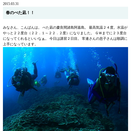
2015.03.31
春のべた凪！！
みなさん、こんばんは。 べた凪の慶良間諸島阿嘉島。 最高気温２４度。水温が
やっと２２度台（２２．１～２２．２度）になりました。 ＧＷまでに２３度台
になってくれるといいなぁ。 今日は講習２日目。 常連さんの息子さんは順調に
上手になっています。