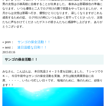
男の太悟は小禄高校に合格することが出来ました。 春休みは那覇移住の準備に
なります。 いつも優悟と二人でログ付けの隣で宿題をやっておりましたが、４
月からは太悟は那覇へ行き、優悟ひとりになります。 寂しくなりますがこれも
成長するための掟。 ログ付けの時にいつも温かく見守ってくださったり、太悟
たちに声をかけてくださったゲストの皆さんたちに感謝申し上げます。 ありが
とうございます。
« prev：
サンゴの保全活動！！
» next：
連日温暖な日和！！
2015.03.16
サンゴの保全活動！！
みなさん、こんばんは。 本日気温２４～２５度を記録しました。 ＴシャツでＯ
Ｋ～。 今日午前中はサンゴの保全活動を実施、夕方は観光商業部会に出
席、・・・・、いろいろ忙しい日々です。 地域のために、海のために、頑張り
ます！！