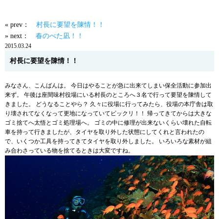
« prev：
村長に要望を陳情！！
» next：
春のべた凪！！
2015.03.24
村長に要望を陳情！！
みなさん、こんばんは。 今日はやることが急に出来てしまい保全活動に参加出
来ず。 午後は座間味村役場にいる村長のところへ３名で行って要望を陳情して
きました。 どうなることやら？ 久々に役場に行ってみたら、役場の本庁舎は取
り壊されてなくなって更地になっていてビックリ！！ 帰ってきてからは大きな
ゴミ捨てへ太悟とゴミ処理場へ。 ゴミの中に修理が出来ないくらい壊れた自転
車を持って行きましたが、タイヤを取り外した状態にしてくれと言われたの
で、いくつか工具を持ってきてタイヤを取り外しました。 いろいろな素材が組
み合わさっている物を捨てるときは大変ですね。