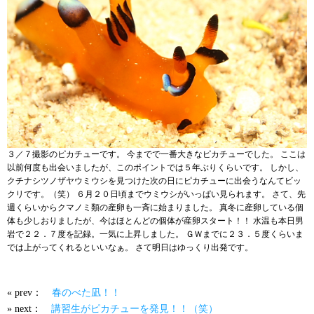
３／７撮影のピカチューです。 今までで一番大きなピカチューでした。 ここは
以前何度も出会いましたが、このポイントでは５年ぶりくらいです。 しかし、
クチナシツノザヤウミウシを見つけた次の日にピカチューに出会うなんてビッ
クリです。（笑） ６月２０日頃までウミウシがいっぱい見られます。 さて、先
週くらいからクマノミ類の産卵も一斉に始まりました。 真冬に産卵している個
体も少しおりましたが、今はほとんどの個体が産卵スタート！！ 水温も本日男
岩で２２．７度を記録。一気に上昇しました。 ＧＷまでに２３．５度くらいま
では上がってくれるといいなぁ。 さて明日はゆっくり出発です。
« prev：
春のべた凪！！
» next：
講習生がピカチューを発見！！（笑）