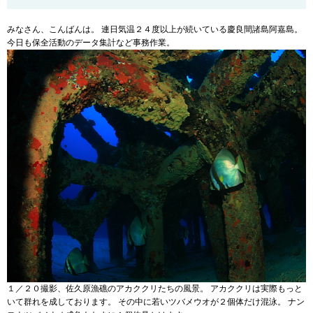
みなさん、こんばんは。 連日気温２４度以上が続いている慶良間諸島阿嘉島。
今日も保全活動のデータ集計など事務作業。
１／２０撮影、佐久原漁礁のアカククリたちの風景。 アカククリは実際もっと
いて群れを成しております。 その中に若いツバメウオが２個体だけ混泳。 ナン