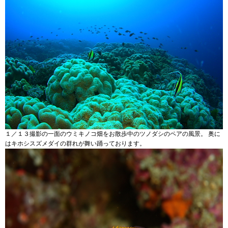
１／１３撮影の一面のウミキノコ畑をお散歩中のツノダシのペアの風景。 奥に
はキホシスズメダイの群れが舞い踊っております。