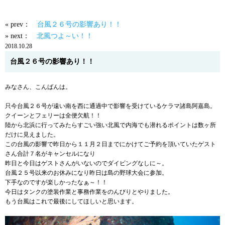
« prev：
台風２６号の影響あり！！
» next：
北風つよ～い！！
2018.10.28
台風２６号の影響あり！！
みなさん、こんばんは。
只今台風２６号が遠い南を西に通過中で影響を受けているケラマ諸島阿嘉島。
クイーンとフェリーは全便欠航！！
陸から北浜に行ってみたらすごい強い北風で内海でも潜れるポイントは数ヶ所
だけに見えました。
この台風の影響で昨日から１１月２日までにかけてご予約を頂いていたゲスト
さん合計７名がキャンセルになり
昨日と今日はゲストさんがいないのでダイビングなしに～。
台風２５号以来のお休みになり昨日は島の野球大会に参加。
下手なのですが楽しかったなぁ～！！
今日はタンクの塗装作業と事務作業をのんびりとやりました。
もう台風はこれで最後にしてほしいと思います。