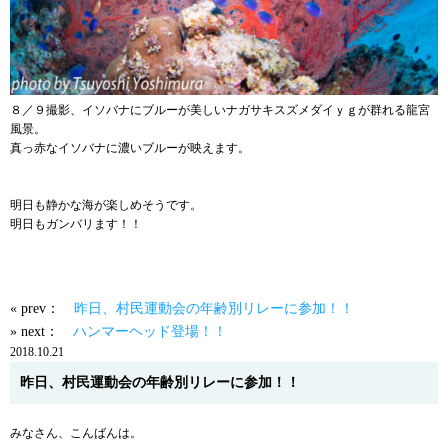
８／９撮影、イソバナにブルーが美しいナガサキスズメダイｙｇが群れる龍宮
風景。
真っ赤なイソバナに濃いブルーが映えます。
明日も静かな海が楽しめそうです。
明日もガンバリます！！
« prev：
昨日、村民運動会の年齢別リレーに参加！！
» next：
ハンマーヘッド登場！！
2018.10.21
昨日、村民運動会の年齢別リレーに参加！！
みなさん、こんばんは。