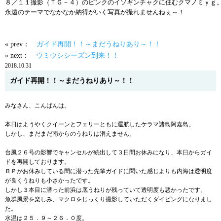
８／１１撮影（ＴＧ－４）のピンクのイソギンチャクに住むクマノミｙｇ
永遠のテーマでなかなか納得がいく写真が撮れませんねぇ～！
« prev：
ガイド再開！！～まだうねりあり～！！
» next：
ウミウシシーズン到来！！
2018.10.31
ガイド再開！！～まだうねりあり～！！
みなさん、こんばんは。
本日はようやくクイーンとフェリーともに運航したケラマ諸島阿嘉島。
しかし、まだまだ南からのうねりは消えません。
台風２６号の影響でキャンセルが続出して３日間お休みになり、本日からガイ
ドを再開しております。
ＢＰがお休みしている間に潜った先輩ガイドに聞いた感じよりも内海は透明度
が良くうねりも小さかったです。
しかし３本目に潜った前浜は底うねりが残っていて透明度も悪かったです。
魚群風景を楽しみ、マクロをじっくり撮影していただくダイビングになりまし
た。
水温は２５．９～２６．０度。