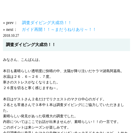
« prev：
調査ダイビング大成功！！
» next：
ガイド再開！！～まだうねりあり～！！
2018.10.27
調査ダイビング大成功！！
みなさん、こんばんは。
本日も素晴らしい透明度に快晴の中、太陽が降り注いだケラマ諸島阿嘉島。
水温は２６．６～２６．７度。
寒さのストレスがなくなりました。
２６度を切ると寒く感じますね～。
本日はゲストさん２名だけでリクエストのマクロ中心のガイド。
２名とも常連さんで３本中１本は調査ダイビングにご協力していただきまし
た。
素晴らしい発見があった収穫大の調査でした。
内容についてはここでお話が出来ませんが、素晴らしい！！の一言です。
このポイントは来シーズンが楽しみです。
今日調査中に発見したマクロ生物はイソギンチャクモドキカクレエビ、トサカ