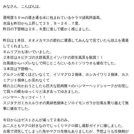
みなさん、こんばんは。
透明度５０ｍの透き通る水に包まれているケラマ諸島阿嘉島。
水温も昨日から上昇して２５．９～２６．７度。
昨日の下曽根は２６．８度に達して暖かく感じました。
昨日は１本目、オオメカマスの群れに遭遇してみんなで見ていたら頭上を通過
してくれました。
ネムリブカも泳いでいました。
２本目はキビナゴの大群風景とイソバナの群生風景を観賞！！
台風後からハズレなしで同じところにいるカミソリウオも健在でした。
３本目は下曽根へ。
グルクンが驚くほどいなくて、イソマグロ２個体、ホシカイワリ２個体、カス
ミアジ１個体しか見れなくて
根の上に向かおうとしたら巨大な筋肉隆々のハンマーヘッドシャークが出現し
て我々の横をゆっくりと泳ぎ去ってゆきました。
ハンマー～カッコイ～！！
スジタテガミカエルウオの黄緑色個体とソロイモンガラが台風を乗り越えて無
事に健在でした。
今日からはゲストさんが減って２名のみ。
お二人ともマクロ好きなのでじっくりマクロ探し撮影ガイドに徹しました。
台風で消失してしまった魚やマクロ生物もありましたが、予想よりも生物相が