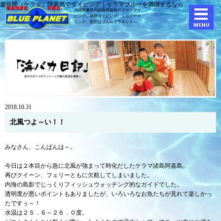
慶良間（ケラマ）阿嘉島でダイビング｜ケラマブルーを満喫するなら
沖縄県慶良間諸島阿嘉島のファンダイ
ビング、体験ダイビング、
シュノーケ
リング、宿泊はブループラネットへ
2018.10.31
北風つよ～い！！
みなさん、こんばんは～。
今日は２本目から急に北風が強まって時化だしたケラマ諸島阿嘉島。
再びクイーン、フェリーともに欠航してしまいました。
内海の島影でじっくりフィッシュウォッチング的なガイドでした。
透明度が悪いポイントもありましたが、いろいろなお魚たちが見れて楽しかっ
たですぅ～！
水温は２５．６～２６．０度。