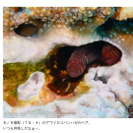
８／８撮影（ＴＧ－４）のアワイロコバンハゼのペア。
いつも仲良しだなぁ～。