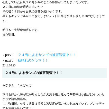
心配していた台風２６号が今のところ影響が出てしまいそうです。
２７日に前線が通過するのか？
その後２８日から台風の影響を受けそうです。
早くもキャンセルが出てきてしまい２７日以降はゲストさんゼロになりそうで
す。
明日も一生懸命頑張ります。
また明日。
« prev：
２４号によるサンゴの被害調査中！！
» next：
秋晴れのケラマ！！
2018.10.23
２４号によるサンゴの被害調査中！！
みなさん、こんばんは。
本日も静かな海が広がりましたが天気予報と違って午前中は小雨がぱらついた
ケラマ諸島阿嘉島。
ここ数日間、ケラマ諸島は清澄な透明度が高い水に包まれていて、どこを潜っ
ても気持ち良いです！！