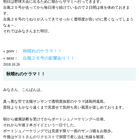
明日は野球大会に出るために朝からザマミへ行ってきます。
台風２５号が去ってから毎日潜り続けているので２日間は体を休めておきま
す。
台風２６号のうねりが入ってきてせっかく透明度が良いのに悪くなってしまう
なぁ～。
それではみなさんまた明日。
« prev：
秋晴れのケラマ！！
» next：
台風２６号の影響あり！！
2018.10.26
秋晴れのケラマ！！
みなさん、こんばんは。
真っ青な空で太陽サンサンで透明度抜群のケラマ諸島阿嘉島。
普段よりもかなり遠くまで見渡せて気持ち良い風景が楽しめております。
朝から健康診断を受けてからボートシュノーケリングへ出発。
それから午後２本ガイドという一日でした。
ボートシュノーケリングでは見渡す限り一面のサンゴ礁をお散歩。
午後はゲストさんのリクエストで洞窟で差し込む光線を観賞。