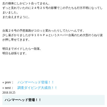
左の個体にしかピント合ってません。
ずっと見れていたのに２４号２５号の影響でこの子たちも行方不明になってし
まいました。
また会えますように。
台風２６号の予想進路がコロッと変わったりしてたいへんです。
少し遠ざかりましたが９１０ｈＰａというスーパー台風のため大型のうねり波
が押し寄せてきます。
明日までガイドしたら一段落。
明日も頑張ります。
« prev：
ハンマーヘッド登場！！
» next：
調査ダイビング大成功！！
2018.10.25
ハンマーヘッド登場！！