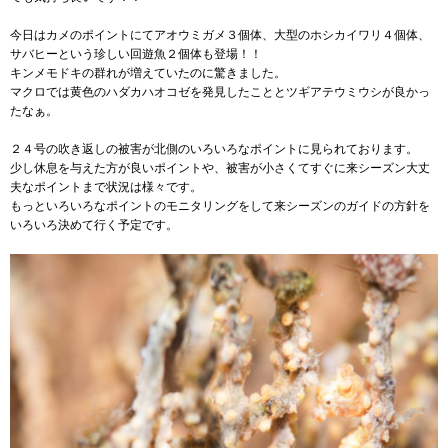
今日はカメのポイントにてアオウミガメ３個体、大型のホシカイワリ４個体、
サバヒーという珍しい回遊魚２個体も登場！！
キンメモドキの群れが増えていたのに驚きました。
マクロでは黄色のハダカハオコゼを発見したこととツギアテウミウシが良かっ
たなぁ。
２４号の吹き返しの被害が北側のいろいろなポイントに見られております。
少し休息を与えた方が良いポイントや、被害が小さくてすぐに来シーズン大丈
夫なポイントまで状況は様々です。
もっといろいろなポイントのモニタリングをして来シーズンのガイドの方針を
いろいろ決めて行く予定です。