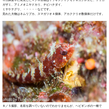
ガザミ、アミメオニヤドカリ、チビハナダイ、
ミヤケテグリ、・・・・・などです。
見れた大物はネムリブカ、スマガツオ４個体、アカククリオ数個体だけです。
８／５撮影、名前を調べていないのでわかりませんが、ヘビギンポの一種で