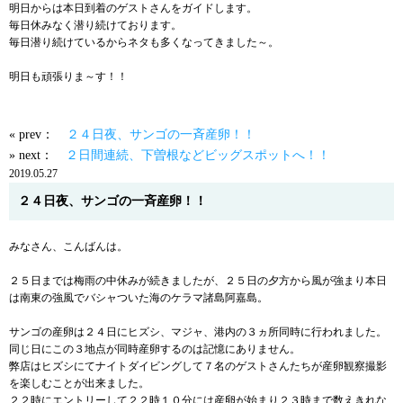
明日からは本日到着のゲストさんをガイドします。
毎日休みなく潜り続けております。
毎日潜り続けているからネタも多くなってきました～。
明日も頑張りま～す！！
« prev：
２４日夜、サンゴの一斉産卵！！
» next：
２日間連続、下曽根などビッグスポットへ！！
2019.05.27
２４日夜、サンゴの一斉産卵！！
みなさん、こんばんは。
２５日までは梅雨の中休みが続きましたが、２５日の夕方から風が強まり本日
は南東の強風でバシャついた海のケラマ諸島阿嘉島。
サンゴの産卵は２４日にヒズシ、マジャ、港内の３ヵ所同時に行われました。
同じ日にこの３地点が同時産卵するのは記憶にありません。
弊店はヒズシにてナイトダイビングして７名のゲストさんたちが産卵観察撮影
を楽しむことが出来ました。
２２時にエントリーして２２時１０分には産卵が始まり２３時まで数えきれな