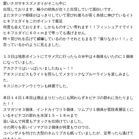
愛いナガサキスズメダイがそこら中に
出現しております。極小の幼魚が次々と出現していて面白いです。
まだタテジマ模様がはっきりしていて背びれ後ろが長く糸状に伸びているイト
ヒキフエダイをこのポイントで最近
何度も会えております。しかもものすごい寄れます！！フィッシュアイでイト
ヒキフエダイに６０ｃｍまで寄っても逃げません。
時々背びれを広げて威嚇しているのか？それともまるで『撮りなさい！！』と
言っているかのように見えました。
１３日は地形ポイントにてサメ穴に行ったらＧＷ中は４個体もいたのに１個体
になっていました。
アカククリはいっぱいいましたねぇ～！！
アオスジエビスもライトを照らしてメタリックなブルーラインを楽しみまし
た。
キスジカンテンウミウシも綺麗でした。
本日１４日１本目は潮止まりだったにも関わらずキビナゴの群れに当たりまし
た！！
スマガツオ３個体、インドカイワリ５個体、ツムブリ１個体が普段表層近くに
いるキビナゴの群れを水深１５～１８ｍまで
追い込んで何度もアタックを仕掛けていました。
その周りを若いイソマグロ２個体が何度もウロウロ。
コバンザメを付けた大型のネムリブカも眠っていましたが、近寄ったら逃げて