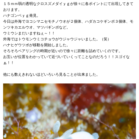
１５ｍｍ弱の透明なクロスズメダイｙｇが徐々に各ポイントにて出現してきて
おります。
ハナゴンベｙｇ発見。
今日は外海でヨコシマニセモチノウオが２個体、ハダカコケギンポ３個体、モ
ンツキカエルウオ、マツバギンポなど。
ウミウシまだいますねぇ～！！
外海ではトウモンウミコチョウがウジャウジャいました。（笑）
ハナヒゲウツボが移動を開始しました。
そろそろペアリングの時期が近いので徐々に距離を詰めていくのです。
お互いが位置をわかっていて近づいていくってことなのだろう！！スゴイな
ぁ！！
他にも数えきれないほどいろいろ見ることが出来ました。