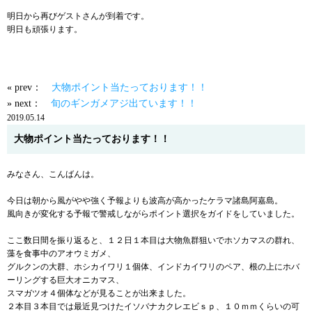
明日から再びゲストさんが到着です。
明日も頑張ります。
« prev：
大物ポイント当たっております！！
» next：
旬のギンガメアジ出ています！！
2019.05.14
大物ポイント当たっております！！
みなさん、こんばんは。
今日は朝から風がやや強く予報よりも波高が高かったケラマ諸島阿嘉島。
風向きが変化する予報で警戒しながらポイント選択をガイドをしていました。
ここ数日間を振り返ると、１２日１本目は大物魚群狙いでホソカマスの群れ、
藻を食事中のアオウミガメ、
グルクンの大群、ホシカイワリ１個体、インドカイワリのペア、根の上にホバ
ーリングする巨大オニカマス、
スマガツオ４個体などが見ることが出来ました。
２本目３本目では最近見つけたイソバナカクレエビｓｐ、１０ｍｍくらいの可