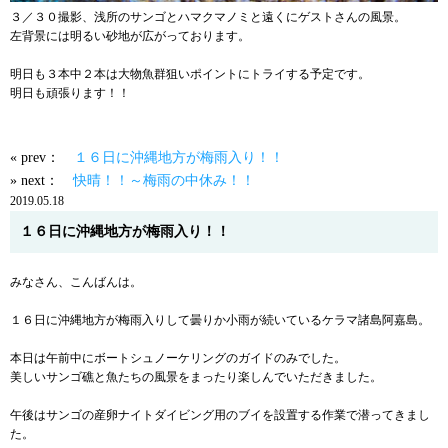
３／３０撮影、浅所のサンゴとハマクマノミと遠くにゲストさんの風景。
左背景には明るい砂地が広がっております。
明日も３本中２本は大物魚群狙いポイントにトライする予定です。
明日も頑張ります！！
« prev：
１６日に沖縄地方が梅雨入り！！
» next：
快晴！！～梅雨の中休み！！
2019.05.18
１６日に沖縄地方が梅雨入り！！
みなさん、こんばんは。
１６日に沖縄地方が梅雨入りして曇りか小雨が続いているケラマ諸島阿嘉島。
本日は午前中にボートシュノーケリングのガイドのみでした。
美しいサンゴ礁と魚たちの風景をまったり楽しんでいただきました。
午後はサンゴの産卵ナイトダイビング用のブイを設置する作業で潜ってきまし
た。