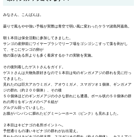
みなさん、こんばんは。
曇りで風もやや強い予報が実際は青空で弱い風に変わったケラマ諸島阿嘉島。
朝１本目は保全活動に参加してきました。
サンゴの産卵前にワイヤーブラシでリーフ場をゴシゴシこすって藻を剥がし
て、そこにサンゴの卵が
他の藻がある所よりも多く着床するか？の実験を実施。
その後到着したゲストさんをガイド。
ゲストさんは大物魚群好きなので１本目は旬のギンガメアジの群れを見に行っ
てきました。
見れたのは巨大アカウミガメ、アオウミガメ、スマガツオ１個体、ギンガメア
ジの群れ（約２００個体）、その後
５０個体ほどのギンガメアジの小さな群れにも遭遇。ボール状の５０個体の群
れの周りをギンガメのペア６組が
グルグル回っていました。
お腹がパンパンに膨れたピグミーシーホース（ピンク）も見れました。
２本目はキビナゴの名所ポイントへ。
予想通りもの凄いキビナゴの群れがお出迎え。
見れたのはキビナゴの超大群、スマガツオの群れ（約４０個体）、カスミアジ