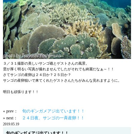
３／３１撮影の美しいサンゴ礁とゲストさんの風景。
雲が厚く明るい写真が撮れませんでしたがそれでも綺麗だなぁ～！！
さてサンゴの産卵は２４日か？２５日か？
サンゴの産卵狙いで来てくれたゲストさんたちがみんな見れますように。
明日も頑張ります！！
« prev：
旬のギンガメアジ出ています！！
» next：
２４日夜、サンゴの一斉産卵！！
2019.05.19
旬のギンガメアジ出ています！！