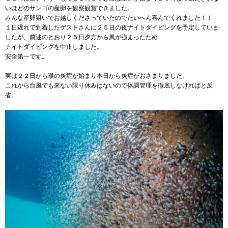
いほどのサンゴの産卵を観察観賞できました。
みんな産卵狙いでお越しくださっていたのでたいへん喜んでくれました！！
１日遅れで到着したゲストさんに２５日の夜ナイトダイビングを予定していま
したが、前述のとおり２５日夕方から風が強まったため
ナイトダイビングを中止しました。
安全第一です。
実は２２日から喉の炎症が始まり本日から炎症がおさまりました。
これから台風でも来ない限り休みはないので体調管理を徹底しなければと反
省。