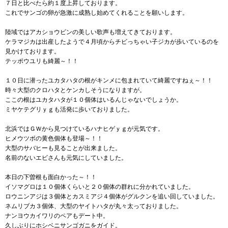
７日と比べたら約１度上昇しております。
これでサンゴの卵が急激に成熟し始めてくれることを願いします。
陸域ではアカショウビンの美しい歌声も増えてきております。
ケラマジカは出産したようで４月頃からチビっちゃい子ジカが歩いているのを
見かけております。
テッポウユリも綺麗～！！
１０日に潜ったユカタハタの根がキンメに包まれていて綺麗ですねぇ～！！
時々大型のクロハタとケンカしそうになりますが。
ここの根はユカタハタが１０個体はいるんじゃないでしょうか。
ミヤケテグリｙｇも活発に歩いておりました。
北浜ではＧＷから見つけているハナヒゲｙｇが元気です。
ヒメウツボの黄色個体も登場～！！
大型のサバヒーも見ることが出来ました。
名前のないエビさんも元気にしていました。
本日の下曽根も面白かった～！！
イソマグロは１０個体くらいと２０個体の群れに分かれていました。
ロウニンアジは３個体とカスミアジ４個体がグルクンを追い回していました。
ネムリブカ３個体、大型のヤイトハタが丸々太っておりました。
ナンヨウカイワリのペアもデート中。
久しぶりにホシベニサンゴガニをガイド。