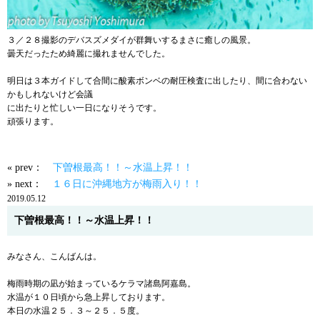
３／２８撮影のデバスズメダイが群舞いするまさに癒しの風景。
曇天だったため綺麗に撮れませんでした。
明日は３本ガイドして合間に酸素ボンベの耐圧検査に出したり、間に合わない
かもしれないけど会議
に出たりと忙しい一日になりそうです。
頑張ります。
« prev：
下曽根最高！！～水温上昇！！
» next：
１６日に沖縄地方が梅雨入り！！
2019.05.12
下曽根最高！！～水温上昇！！
みなさん、こんばんは。
梅雨時期の凪が始まっているケラマ諸島阿嘉島。
水温が１０日頃から急上昇しております。
本日の水温２５．３～２５．５度。