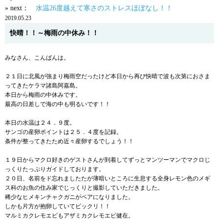
» next：
水温26度越えて寒さのストレスほぼなし！！
2019.05.23
快晴！！～梅雨の中休み！！
みなさん、こんばんは。
２１日に北風が強まり梅雨空だったけど本日から再び快晴で波も次第におさま
ってきたケラマ諸島阿嘉島。
本日から梅雨の中休みです。
最高の日差しで海の中も明るいです！！
本日の水温は２４．９度。
サンゴの産卵ポイントは２５．４度を記録。
条件が整ってきたため近々産卵するでしょう！！
１９日からマクロ好きのゲストさんが到着してずっとマンツーマンでマクロじ
っくりたっぷりガイドしております。
２０日、名前をド忘れましたたが薄暗いところに生息する全身レモン色のメギ
ス科のお魚の住み家でじっくりと撮影していただきました。
稀少なヒメキンチャクガニがペアになりました。
しかも片方が抱卵していてビックリ！！
マルミカクレモエビもアザミカクレモエビ健在。