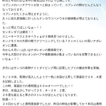
昨日と今日の主な水中の発見は以下のような感じです。
コブシメのハッチアウトが次々と始まっていて、コブシメの卵がどんどんなく
なっております。
コブシメがたくさん増えますように。
久々に佐久原漁礁に行ったらナンヨウツバメウオの個体数が増えておりまし
た。
もっと増えてほしいなぁ～！！
センネンダイは健在！！
スニーキーラスとタキベラｙｇが２個体見つかりました。
キンメモドキの大群の根でクリーニングしている７０ｃｍくらいの若いナポレ
オンに遭遇。
今から６月いっぱいはナポレオンの繁殖期です。
今年も大型のナポレオンのペアや複数個体が集まっているのを目撃できるとい
いなぁ～！！
夕方にはサンゴの産卵ナイトダイビング用に設置したブイの撤去作業を実施。
５／２４頃、黒潮が流入したようで一気に水温が上昇して屋嘉比で２６．８度
を記録しました。
この時、屋嘉比での透明度は５０ｍオーバーでした！！
本日、水温は少し下がって２５．８～２６．２度。
２６度を超えると寒さのストレスがほとんどなくなります。
快適～！！
２４日からずっと透明度抜群でしたが、昨日の時化が影響してか？本日は透明