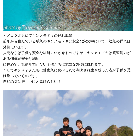
４／１０北浜にてキンメモドキの群れ風景。
前年から住んでいる成魚のキンメモドキは安全な穴の中にいて、幼魚の群れは
外側にいます。
人間ならば子供を安全な場所にいさせるのですが、キンメモドキは繁殖能力が
ある個体が安全な場所
に住めて、繁殖能力がない子供たちは危険な外側に群れます。
そしてキンメｙｇたちは捕食魚に食べられて淘汰され生き残った者が子孫を受
け継いでいくのです。
自然の掟は厳しいけど素晴らしい！！