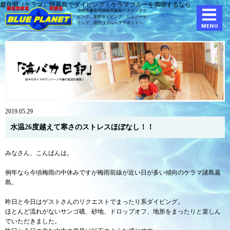
慶良間（ケラマ）阿嘉島でダイビング｜ケラマブルーを満喫するなら
沖縄県慶良間諸島阿嘉島のファンダイ
ビング、体験ダイビング、
シュノーケ
リング、宿泊はブループラネットへ
2019.05.29
水温26度越えて寒さのストレスほぼなし！！
みなさん、こんばんは。
例年なら今頃梅雨の中休みですが梅雨前線が近い日が多い傾向のケラマ諸島嘉
島。
昨日と今日はゲストさんのリクエストでまったり系ダイビング。
ほとんど流れがないサンゴ礁、砂地、ドロップオフ、地形をまったりと楽しん
でいただきました。