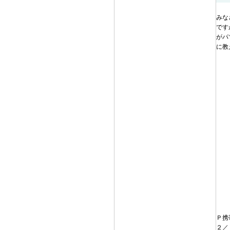
みな
です
がパ
に教
Ｐ携帯
２／