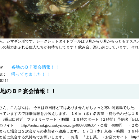
人。シマギンポです。シークレットタイドプールは３月から６月がもっともオスス
ルの魅力あふれる住人たちがお待ちしてます！ 飲み会、楽しみにしています。 そ
prev：
各地のＢＰ宴会情報！！
ext：
帰ってきました！！
02.14
各地のＢＰ宴会情報！！
さん、こんばんは。 今日は昨日ほどではありませんがちょっと寒い阿嘉島でした。
っていますので詳細情報をお伝えします。 １６日（水）名古屋 ・待ち合わせは１
 3番出口付近 ファミリーマート ・時間 １９時スタート（２時間）予約名『BLUE 
サイト http://restaurant.gourmet.yahoo.co.jp/0007889635/ ・会費
まった場合は２次会からの参加者へ連絡します。 １７日（木）京都 ・時間 １９時スター
と前に集合する気持ちでお願いします。 ・お店 『よし菜』 ・お店のサイト http://yoshi