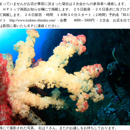
まっていませんがお店が事前に決まった場合は２次会からの参加者へ連絡します。 
 ＨＰトップ画面お知らせ欄にて掲載します。 ２５日銀座 ・２０日過ぎに当ブロ
て掲載します。 ２６日新宿 ・時間 １８時３０分スタート（２時間）予約名『BLUE 
ト http://www.tsukino-shizuku.com/ ・会費 4000～5000円 ・２
は新宿に着いたらＢＰに連絡ください。
路にて撮影された写真。 右はＴさん。またのお越しをお待ちしております。