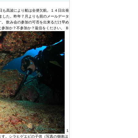
日も高波により船は全便欠航。１４日出発
ました。昨年７月よりも前のメールデータ
。 飲み会の参加の可否を出来るだけ早め
参加か？不参加か？返信をください。 Ｂ
１
ます。シラヒゲエビの子供（写真の個体は