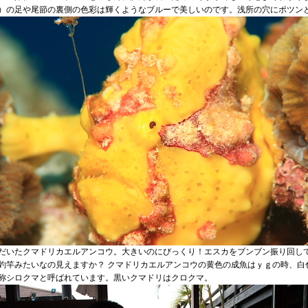
）の足や尾節の裏側の色彩は輝くようなブルーで美しいのです。浅所の穴にポツン
だいたクマドリカエルアンコウ。大きいのにびっくり！エスカをブンブン振り回し
釣竿みたいなの見えますか？ クマドリカエルアンコウの黄色の成魚はｙｇの時、白
称シロクマと呼ばれています。黒いクマドリはクロクマ。