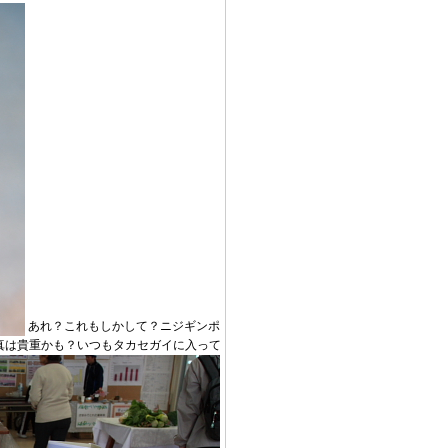
あれ？これもしかして？ニジギンポ
真は貴重かも？いつもタカセガイに入って