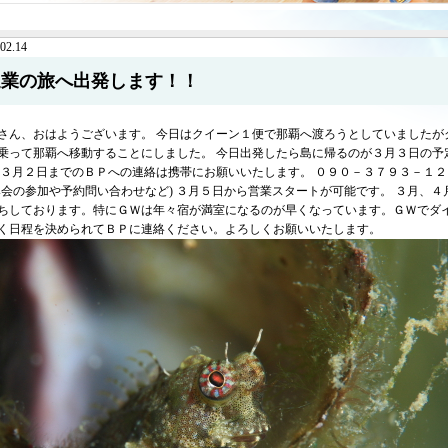
02.14
巡業の旅へ出発します！！
さん、おはようございます。 今日はクイーン１便で那覇へ渡ろうとしていましたが
乗って那覇へ移動することにしました。 今日出発したら島に帰るのが３月３日の予
 ３月２日までのＢＰへの連絡は携帯にお願いいたします。 ０９０－３７９３－１２５１ （急用の方）
み会の参加や予約問い合わせなど) ３月５日から営業スタートが可能です。 ３月、
ちしております。特にＧＷは年々宿が満室になるのが早くなっています。ＧＷでダ
く日程を決められてＢＰに連絡ください。よろしくお願いいたします。