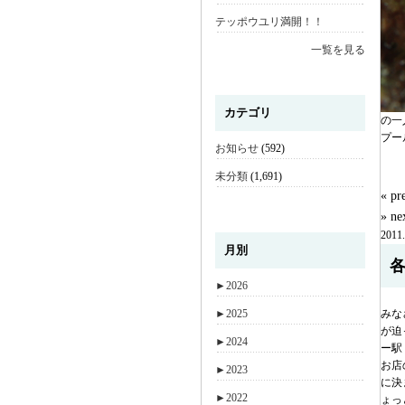
テッポウユリ満開！！
一覧を見る
カテゴリ
の一
プー
お知らせ
(592)
未分類
(1,691)
« 
» n
2011.
月別
►
2026
►
2025
みな
が迫
►
2024
ー駅
お店の
►
2023
に決
►
2022
ょっ