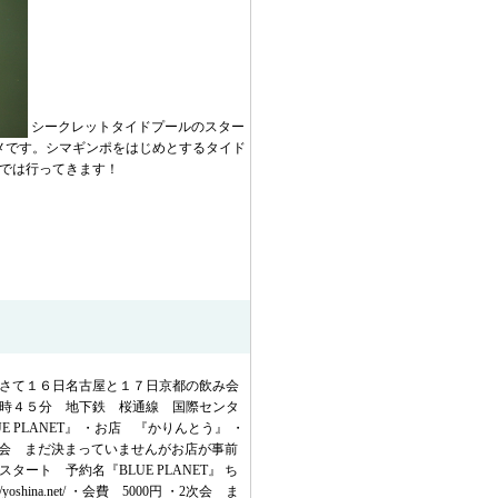
シークレットタイドプールのスター
メです。シマギンポをはじめとするタイド
れでは行ってきます！
 さて１６日名古屋と１７日京都の飲み会
８時４５分 地下鉄 桜通線 国際センタ
PLANET』 ・お店 『かりんとう』 ・
 4000円 ・２次会 まだ決まっていませんがお店が事前
ト 予約名『BLUE PLANET』 ち
na.net/ ・会費 5000円 ・2次会 ま