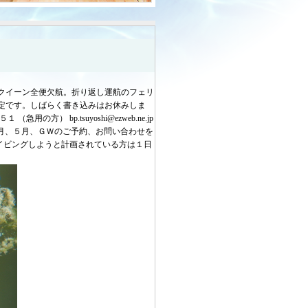
クイーン全便欠航。折り返し運航のフェリ
定です。しばらく書き込みはお休みしま
 bp.tsuyoshi@ezweb.ne.jp
４月、５月、ＧＷのご予約、お問い合わせを
イビングしようと計画されている方は１日