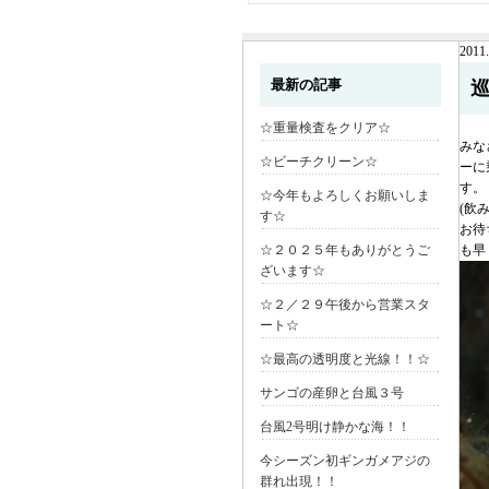
2011.
最新の記事
☆重量検査をクリア☆
みな
☆ビーチクリーン☆
ーに
す。
☆今年もよろしくお願いしま
(飲
す☆
お待
☆２０２５年もありがとうご
も早
ざいます☆
☆２／２９午後から営業スタ
ート☆
☆最高の透明度と光線！！☆
サンゴの産卵と台風３号
台風2号明け静かな海！！
今シーズン初ギンガメアジの
群れ出現！！