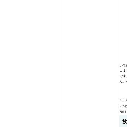
いて
１１
です
ん。
« 
» n
2011.