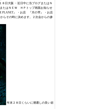
１８日大阪 ・近日中に当ブログまたはＮ
グまたはＮＥＷ ＨＰトップ画面お知らせ
PLANET』 ・お店 『月の雫』 ・お店
次会 お店を出てからその時に決めます。２次会からの参
年末２８日くらいに潮通しの良い岩