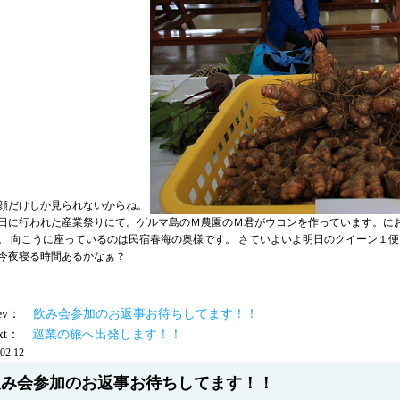
顔だけしか見られないからね。
日に行われた産業祭りにて。ゲルマ島のＭ農園のＭ君がウコンを作っています。に
。 向こうに座っているのは民宿春海の奥様です。 さていよいよ明日のクイーン１便
今夜寝る時間あるかなぁ？
prev：
飲み会参加のお返事お待ちしてます！！
ext：
巡業の旅へ出発します！！
02.12
飲み会参加のお返事お待ちしてます！！