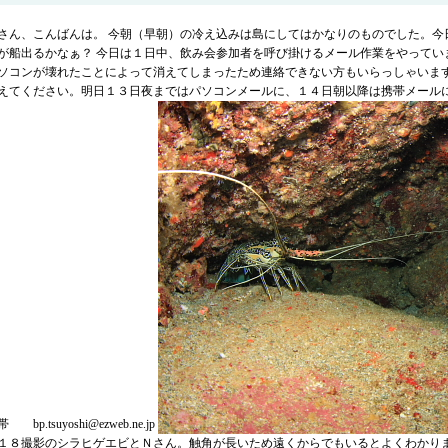
さん、こんばんは。 今朝（早朝）の冷え込みは島にしてはかなりのものでした。今
が船出るかなぁ？ 今日は１日中、飲み会参加者を呼び掛けるメール作業をやってい
ソコンが壊れたことによって消えてしまったため連絡できない方もいらっしゃいます
えてください。明日１３日夜まではパソコンメールに、１４日朝以降は携帯メールに
 bp.tsuyoshi@ezweb.ne.jp
１８撮影のシラヒゲエビとＮさん。触角が長いため遠くからでもいるとよくわかり