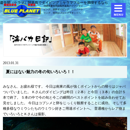
慶良間（ケラマ）阿嘉島でダイビング｜ケラマブルーを満喫するなら
沖縄県慶良間諸島阿嘉島のファンダイ
ビング、体験ダイビング、
シュノーケ
リング、宿泊はブループラネットへ
2013.01.31
夏にはない魅力の冬の旬いろいろ！！
みなさん、お疲れ様です。 今日は南東の風が強くポイントからの帰りはジャバ
ついていました。 Ｋさんのダイビングは昨日（２本）と今日（３本）の合計５
本で終了。 ５本の中で今の旬と今この瞬間のベストポイントを組み合わせてお
見せしました。 今日はコブシメと卵をじっくり観察することに成功。 そして多
種多様なウミウシたちのウミウシ好きご用達ポイントへ。 普通種からレア物ま
でいろいろとＫさんは撮影。