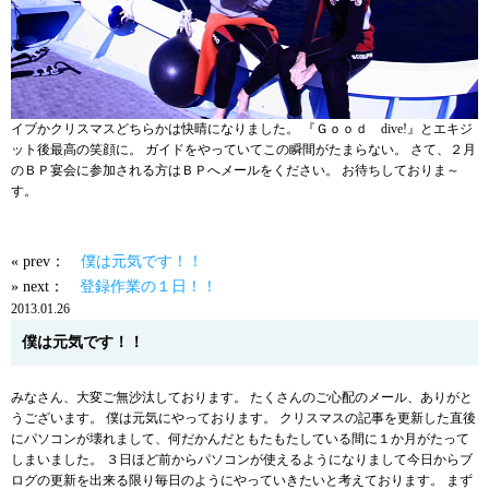
イブかクリスマスどちらかは快晴になりました。 『Ｇｏｏｄ dive!』とエキジ
ット後最高の笑顔に。 ガイドをやっていてこの瞬間がたまらない。 さて、２月
のＢＰ宴会に参加される方はＢＰへメールをください。 お待ちしておりま～
す。
« prev：
僕は元気です！！
» next：
登録作業の１日！！
2013.01.26
僕は元気です！！
みなさん、大変ご無沙汰しております。 たくさんのご心配のメール、ありがと
うございます。 僕は元気にやっております。 クリスマスの記事を更新した直後
にパソコンが壊れまして、何だかんだともたもたしている間に１か月がたって
しまいました。 ３日ほど前からパソコンが使えるようになりまして今日からブ
ログの更新を出来る限り毎日のようにやっていきたいと考えております。 まず