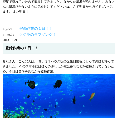
密度で群れていたので撮影してみました。 なかなか風邪が治りません。 みなさ
んも風邪ひかないように気を付けてくださいね。 さて明日からガイドガンバリ
ます。 また明日！
« prev：
登録作業の１日！！
» next：
クジラのラブソング！！
2013.01.29
登録作業の１日！！
みなさん、こんばんは。 ヨナミネハウス聡の誕生日前祝に行って先ほど帰って
きました。 今のスマホにはほんの少ししか電話番号などが登録されていないた
め、今日は名簿を見ながら登録作業。