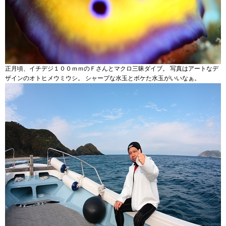
正月頃、イチデジ１００ｍｍのＦさんとマクロ三昧ダイブ。 写真はアートなデ
ザインのオトヒメウミウシ。 シャープな水玉とボケた水玉がいいなぁ。