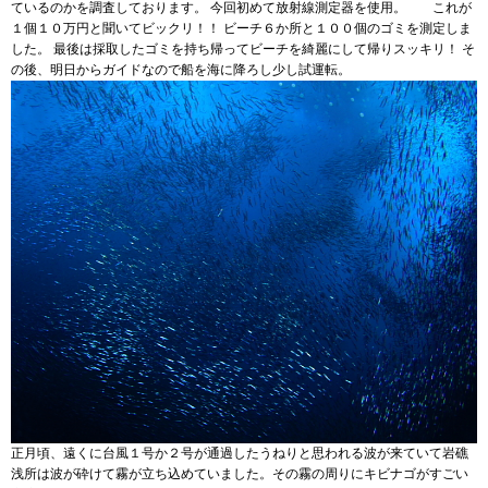
ているのかを調査しております。 今回初めて放射線測定器を使用。 これが
１個１０万円と聞いてビックリ！！ ビーチ６か所と１００個のゴミを測定しま
した。 最後は採取したゴミを持ち帰ってビーチを綺麗にして帰りスッキリ！ そ
の後、明日からガイドなので船を海に降ろし少し試運転。
正月頃、遠くに台風１号か２号が通過したうねりと思われる波が来ていて岩礁
浅所は波が砕けて霧が立ち込めていました。その霧の周りにキビナゴがすごい