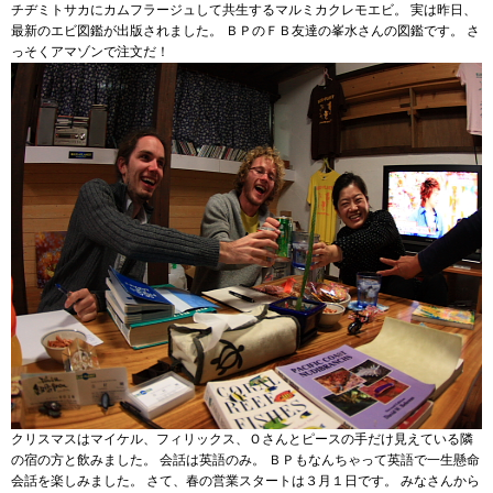
チヂミトサカにカムフラージュして共生するマルミカクレモエビ。 実は昨日、
最新のエビ図鑑が出版されました。 ＢＰのＦＢ友達の峯水さんの図鑑です。 さ
っそくアマゾンで注文だ！
クリスマスはマイケル、フィリックス、Ｏさんとピースの手だけ見えている隣
の宿の方と飲みました。 会話は英語のみ。 ＢＰもなんちゃって英語で一生懸命
会話を楽しみました。 さて、春の営業スタートは３月１日です。 みなさんから