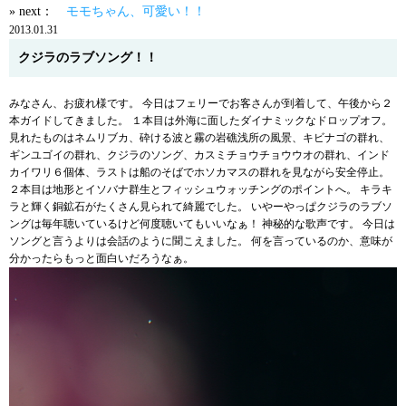
» next：
モモちゃん、可愛い！！
2013.01.31
クジラのラブソング！！
みなさん、お疲れ様です。 今日はフェリーでお客さんが到着して、午後から２
本ガイドしてきました。 １本目は外海に面したダイナミックなドロップオフ。
見れたものはネムリブカ、砕ける波と霧の岩礁浅所の風景、キビナゴの群れ、
ギンユゴイの群れ、クジラのソング、カスミチョウチョウウオの群れ、インド
カイワリ６個体、ラストは船のそばでホソカマスの群れを見ながら安全停止。
２本目は地形とイソバナ群生とフィッシュウォッチングのポイントへ。 キラキ
ラと輝く銅鉱石がたくさん見られて綺麗でした。 いやーやっぱクジラのラブソ
ングは毎年聴いているけど何度聴いてもいいなぁ！ 神秘的な歌声です。 今日は
ソングと言うよりは会話のように聞こえました。 何を言っているのか、意味が
分かったらもっと面白いだろうなぁ。