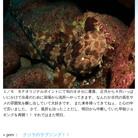
１／６ ＢＰオリジナルポイントにて旬のオオセに遭遇。 正月から４月いっぱ
いにかけて出産のために深場から浅所へやってきます。 なんだか古代の底生サ
メの雰囲気を醸し出していて大好きです。 また来冬帰ってきてねぇ、と心の中
で言いました。 さて、風邪も治ったことだし、明日から中断していた早朝ジョ
ギングを再開！！ それではまた明日。
« prev：
クジラのラブソング！！