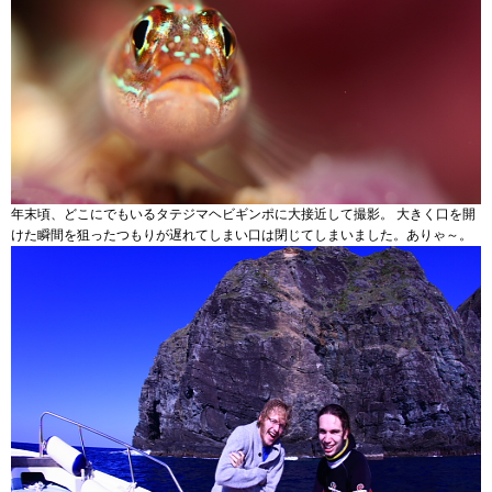
年末頃、どこにでもいるタテジマヘビギンポに大接近して撮影。 大きく口を開
けた瞬間を狙ったつもりが遅れてしまい口は閉じてしまいました。ありゃ～。