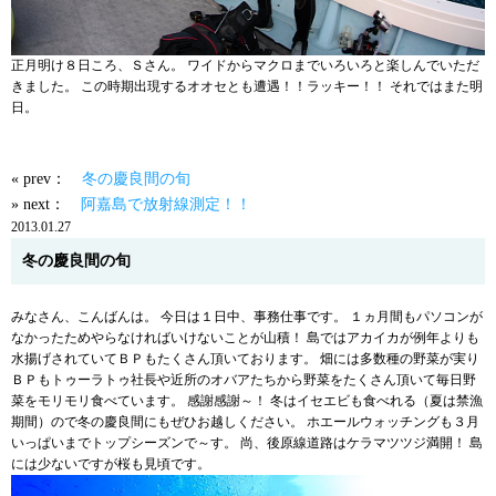
正月明け８日ころ、Ｓさん。 ワイドからマクロまでいろいろと楽しんでいただ
きました。 この時期出現するオオセとも遭遇！！ラッキー！！ それではまた明
日。
« prev：
冬の慶良間の旬
» next：
阿嘉島で放射線測定！！
2013.01.27
冬の慶良間の旬
みなさん、こんばんは。 今日は１日中、事務仕事です。 １ヵ月間もパソコンが
なかったためやらなければいけないことが山積！ 島ではアカイカが例年よりも
水揚げされていてＢＰもたくさん頂いております。 畑には多数種の野菜が実り
ＢＰもトゥーラトゥ社長や近所のオバアたちから野菜をたくさん頂いて毎日野
菜をモリモリ食べています。 感謝感謝～！ 冬はイセエビも食べれる（夏は禁漁
期間）ので冬の慶良間にもぜひお越しください。 ホエールウォッチングも３月
いっぱいまでトップシーズンで～す。 尚、後原線道路はケラマツツジ満開！ 島
には少ないですが桜も見頃です。