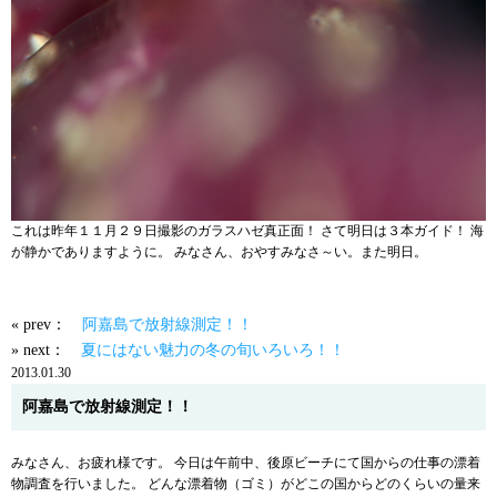
これは昨年１１月２９日撮影のガラスハゼ真正面！ さて明日は３本ガイド！ 海
が静かでありますように。 みなさん、おやすみなさ～い。また明日。
« prev：
阿嘉島で放射線測定！！
» next：
夏にはない魅力の冬の旬いろいろ！！
2013.01.30
阿嘉島で放射線測定！！
みなさん、お疲れ様です。 今日は午前中、後原ビーチにて国からの仕事の漂着
物調査を行いました。 どんな漂着物（ゴミ）がどこの国からどのくらいの量来