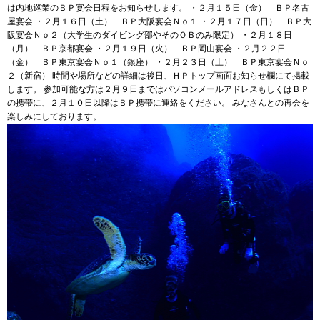
は内地巡業のＢＰ宴会日程をお知らせします。 ・２月１５日（金） ＢＰ名古
屋宴会 ・２月１６日（土） ＢＰ大阪宴会Ｎｏ１ ・２月１７日（日） ＢＰ大
阪宴会Ｎｏ２（大学生のダイビング部やそのＯＢのみ限定） ・２月１８日
（月） ＢＰ京都宴会 ・２月１９日（火） ＢＰ岡山宴会 ・２月２２日
（金） ＢＰ東京宴会Ｎｏ１（銀座） ・２月２３日（土） ＢＰ東京宴会Ｎｏ
２（新宿） 時間や場所などの詳細は後日、ＨＰトップ画面お知らせ欄にて掲載
します。 参加可能な方は２月９日まではパソコンメールアドレスもしくはＢＰ
の携帯に、２月１０日以降はＢＰ携帯に連絡をください。 みなさんとの再会を
楽しみにしております。