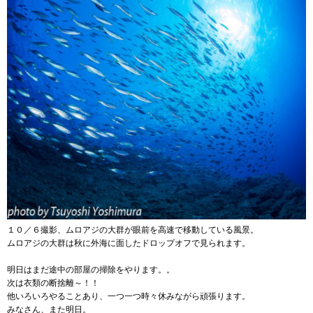
１０／６撮影、ムロアジの大群が眼前を高速で移動している風景。
ムロアジの大群は秋に外海に面したドロップオフで見られます。
明日はまだ途中の部屋の掃除をやります。。
次は衣類の断捨離～！！
他いろいろやることあり、一つ一つ時々休みながら頑張ります。
みなさん、また明日。