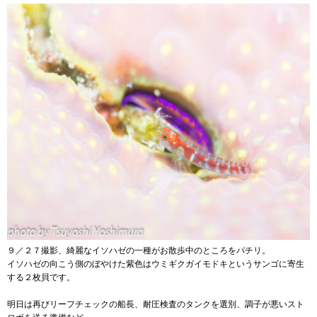
９／２７撮影、綺麗なイソハゼの一種がお散歩中のところをパチリ。
イソハゼの向こう側のぼやけた紫色はウミギクガイモドキというサンゴに寄生
する２枚貝です。
明日は再びリーフチェックの船長、耐圧検査のタンクを選別、調子が悪いスト