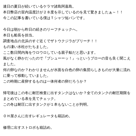
連日の夏日が続いているケラマ諸島阿嘉島。
本日弊店の室内温度計が２８度を示しているのを見て驚きましたぁ～！！
今この記事を書いている僕はＴシャツ短パンです。
今日は朝から昨日の続きのリーフチェックへ。
本日も船長を担当。
調査地点の北浜のすぐ近くでザトウクジラがブリーチ！！
もの凄い水柱がたちました。
ここ数日間内海をウロウロしている親子鯨だと思います。
風がなく静かだったので『ブシューーッ！』っというブローの音も良く聞こえ
ました。
何の卵なのか？わかりませんが水面を白色の卵の集団らしきものが大量に流れ
に乗って移動していました。
この時期に産卵するものは一体何者の卵だろうか？
帰宅後はこの冬に耐圧検査に出すタンクはないか？全てのタンクの耐圧期限を
まとめている表を見てチェック。
この冬は耐圧に出すタンクが１本もないことが判明。
ＯＨ屋さんに出すレギュレータも箱詰め。
修理に出すストロボも箱詰め。