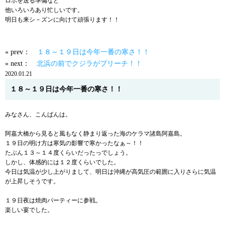
ロボを送る準備など
他いろいろあり忙しいです。
明日も来シ－ズンに向けて頑張ります！！
« prev：
１８～１９日は今年一番の寒さ！！
» next：
北浜の前でクジラがブリーチ！！
2020.01.21
１８～１９日は今年一番の寒さ！！
みなさん、こんばんは。
阿嘉大橋から見ると風もなく静まり返った海のケラマ諸島阿嘉島。
１９日の明け方は寒気の影響で寒かったなぁ～！！
たぶん１３～１４度くらいだったっでしょう。
しかし、体感的には１２度くらいでした。
今日は気温が少し上がりまして、明日は沖縄が高気圧の範囲に入りさらに気温
が上昇しそうです。
１９日夜は焼肉パーティーに参戦。
楽しい宴でした。