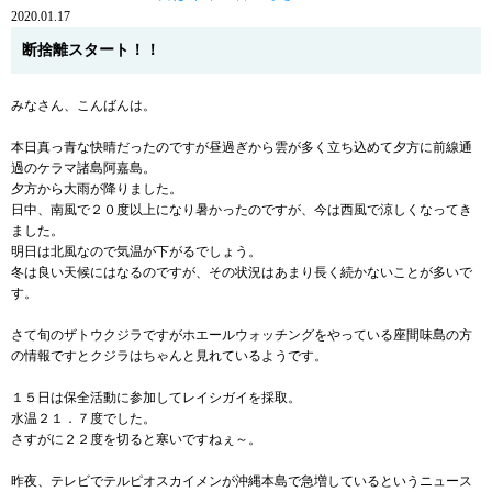
2020.01.17
断捨離スタート！！
みなさん、こんばんは。
本日真っ青な快晴だったのですが昼過ぎから雲が多く立ち込めて夕方に前線通
過のケラマ諸島阿嘉島。
夕方から大雨が降りました。
日中、南風で２０度以上になり暑かったのですが、今は西風で涼しくなってき
ました。
明日は北風なので気温が下がるでしょう。
冬は良い天候にはなるのですが、その状況はあまり長く続かないことが多いで
す。
さて旬のザトウクジラですがホエールウォッチングをやっている座間味島の方
の情報ですとクジラはちゃんと見れているようです。
１５日は保全活動に参加してレイシガイを採取。
水温２１．７度でした。
さすがに２２度を切ると寒いですねぇ～。
昨夜、テレビでテルピオスカイメンが沖縄本島で急増しているというニュース