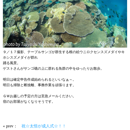
９／１７撮影、テーブルサンゴが群生する根の絵ウニロクセンスズメダイやキ
ホシスズメダイが群れ
踊る風景。
ゲストさんがサンゴ礁の上に群れる魚群の中をゆったりお散歩。
明日は確定申告作成始められるといいなぁ～。
明日も掃除と断捨離、事務作業を頑張ります。
ＧＷお越しの予定の方は至急メールください。
宿のお部屋がなくなりそうです。
« prev：
祝☆太悟が成人式☆！！