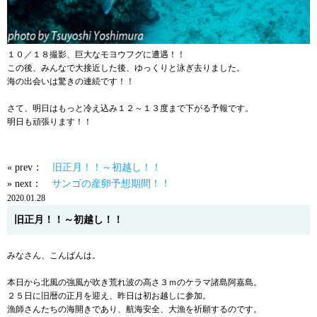
１０／１８撮影、巨大なモヨウフグに遭遇！！
この後、みんなで大接近した後、ゆっくりと泳ぎ去りました。
海の出会いは驚きの連続です！！
さて、明日はもっと冷え込み１２～１３度まで下がる予報です。
明日も頑張ります！！
« prev：
旧正月！！～初越し！！
» next：
サンゴの産卵予想期間！！
2020.01.28
旧正月！！～初越し！！
みなさん、こんばんは。
本日から北風の強風が吹き荒れ波の高さ３ｍのケラマ諸島阿嘉島。
２５日に旧暦の正月を迎え、昨日は初お越しに参加。
漁師さんたちの海開きであり、航海安全、大漁を祈願するのです。