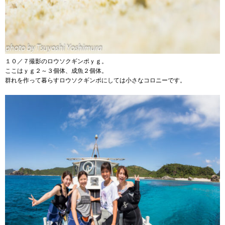
１０／７撮影のロウソクギンポｙｇ。
ここはｙｇ２～３個体、成魚２個体。
群れを作って暮らすロウソクギンポにしては小さなコロニーです。