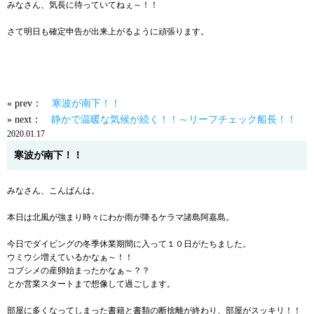
みなさん、気長に待っていてねぇ～！！
さて明日も確定申告が出来上がるように頑張ります。
« prev：
寒波が南下！！
» next：
静かで温暖な気候が続く！！～リーフチェック船長！！
2020.01.17
寒波が南下！！
みなさん、こんばんは。
本日は北風が強まり時々にわか雨が降るケラマ諸島阿嘉島。
今日でダイビングの冬季休業期間に入って１０日がたちました。
ウミウシ増えているかなぁ～！！
コブシメの産卵始まったかなぁ～？？
とか営業スタートまで想像して過ごします。
部屋に多くなってしまった書籍と書類の断捨離が終わり、部屋がスッキリ！！