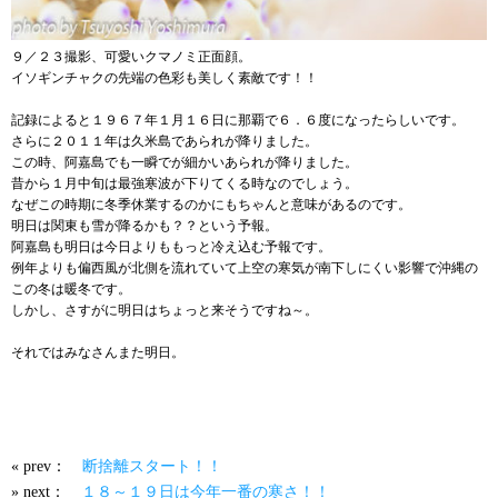
９／２３撮影、可愛いクマノミ正面顔。
イソギンチャクの先端の色彩も美しく素敵です！！
記録によると１９６７年１月１６日に那覇で６．６度になったらしいです。
さらに２０１１年は久米島であられが降りました。
この時、阿嘉島でも一瞬でが細かいあられが降りました。
昔から１月中旬は最強寒波が下りてくる時なのでしょう。
なぜこの時期に冬季休業するのかにもちゃんと意味があるのです。
明日は関東も雪が降るかも？？という予報。
阿嘉島も明日は今日よりももっと冷え込む予報です。
例年よりも偏西風が北側を流れていて上空の寒気が南下しにくい影響で沖縄の
この冬は暖冬です。
しかし、さすがに明日はちょっと来そうですね～。
それではみなさんまた明日。
« prev：
断捨離スタート！！
» next：
１８～１９日は今年一番の寒さ！！