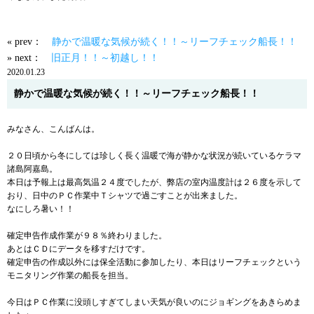
« prev：
静かで温暖な気候が続く！！～リーフチェック船長！！
» next：
旧正月！！～初越し！！
2020.01.23
静かで温暖な気候が続く！！～リーフチェック船長！！
みなさん、こんばんは。
２０日頃から冬にしては珍しく長く温暖で海が静かな状況が続いているケラマ
諸島阿嘉島。
本日は予報上は最高気温２４度でしたが、弊店の室内温度計は２６度を示して
おり、日中のＰＣ作業中Ｔシャツで過ごすことが出来ました。
なにしろ暑い！！
確定申告作成作業が９８％終わりました。
あとはＣＤにデータを移すだけです。
確定申告の作成以外には保全活動に参加したり、本日はリーフチェックという
モニタリング作業の船長を担当。
今日はＰＣ作業に没頭しすぎてしまい天気が良いのにジョギングをあきらめま