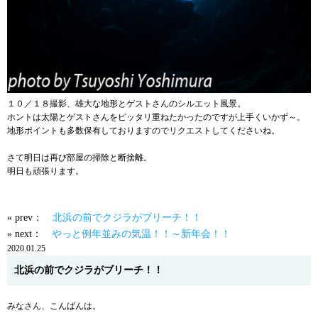
１０／１８撮影、雄大な地形とゲストさんのシルエット風景。
ホントは太陽とゲストさんをピッタリ重ねたかったのですが上手くいかず～。
地形ポイントも多数保有しておりますのでリクエストしてくださいね。
さて明日は再び部屋の掃除と断捨離。
明日も頑張ります。
« prev：
北浜の前でクジラがブリーチ！！
» next：
やっと例年並みの気温！！～新年会！！
2020.01.25
北浜の前でクジラがブリーチ！！
みなさん、こんばんは。