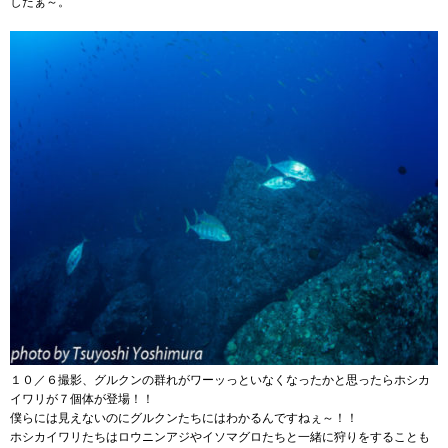
したぁ～。
１０／６撮影、グルクンの群れがワーッっといなくなったかと思ったらホシカ
イワリが７個体が登場！！
僕らには見えないのにグルクンたちにはわかるんですねぇ～！！
ホシカイワリたちはロウニンアジやイソマグロたちと一緒に狩りをすることも