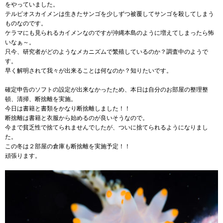
をやっていました。
テルピオスカイメンは生きたサンゴを少しずつ被覆してサンゴを殺してしまう
ものなのです。
ケラマにも見られるカイメンなのですが沖縄本島のように増えてしまったら怖
いなぁ～。
只今、研究者がどのようなメカニズムで繁殖しているのか？調査中のようで
す。
早く解明されて我々が出来ることは何なのか？知りたいです。
確定申告のソフトの設定が出来なかったため、本日は自分のお部屋の整理整
頓、清掃、断捨離を実施。
今日は書籍と書類をかなり断捨離しました！！
断捨離は書籍と衣服から始めるのが良いそうなので。
今まで貧乏性で捨てられませんでしたが、ついに捨てられるようになりまし
た。
この冬は２部屋の倉庫も断捨離を実施予定！！
頑張ります。