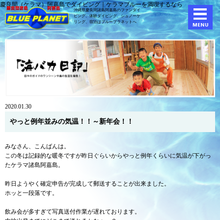
慶良間（ケラマ）阿嘉島でダイビング｜ケラマブルーを満喫するなら
沖縄県慶良間諸島阿嘉島のファンダイ
ビング、体験ダイビング、
シュノーケ
リング、宿泊はブループラネットへ
2020.01.30
やっと例年並みの気温！！～新年会！！
みなさん、こんばんは。
この冬は記録的な暖冬ですが昨日ぐらいからやっと例年くらいに気温が下がっ
たケラマ諸島阿嘉島。
昨日ようやく確定申告が完成して郵送することが出来ました。
ホッと一段落です。
飲み会が多すぎて写真送付作業が遅れております。