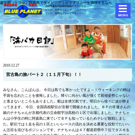
慶良間（ケラマ）阿嘉島でダイビング｜ケラマブルーを満喫するなら
沖縄県慶良間諸島阿嘉島のファンダイ
ビング、体験ダイビング、
シュノーケ
リング、宿泊はブループラネットへ
2010.12.27
宮古島の旅パート２（１１月下旬）！！
みなさん、こんばんは。 今日は島でも寒かったですよ～！ウォーキングの時は
手袋を忘れたことを後悔しました。帰りに向かい風が強くて前傾姿勢じゃない
と進まないところもありました。船は全便欠航です。明日から徐々に波が静ま
ってきます。 今日、全国高校駅伝が京都で開催されました。ＢＰの常連さんの
娘のナナちゃんが京都代表の立命館宇治高校の１区で出場しました。ナナちゃ
んは小学生の時に阿嘉島に来ていてＢＰも知っているためテレビ観戦しまし
た。駅伝では１走を花の１区といいレースの流れを決める重要な役割でたいへ
ん注目を浴びるポジションです。ナナちゃんは４７都道府県中７位でタスキを