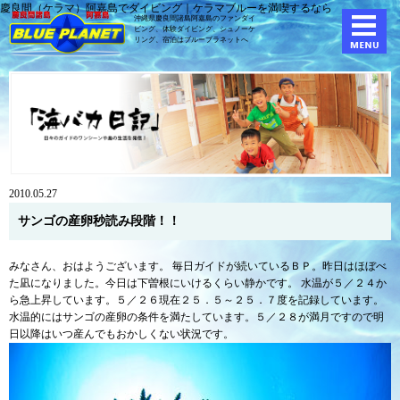
慶良間（ケラマ）阿嘉島でダイビング｜ケラマブルーを満喫するなら
沖縄県慶良間諸島阿嘉島のファンダイ
ビング、体験ダイビング、
シュノーケ
リング、宿泊はブループラネットへ
2010.05.27
サンゴの産卵秒読み段階！！
みなさん、おはようございます。 毎日ガイドが続いているＢＰ。昨日はほぼべ
た凪になりました。今日は下曽根にいけるくらい静かです。 水温が５／２４か
ら急上昇しています。５／２６現在２５．５～２５．７度を記録しています。
水温的にはサンゴの産卵の条件を満たしています。５／２８が満月ですので明
日以降はいつ産んでもおかしくない状況です。