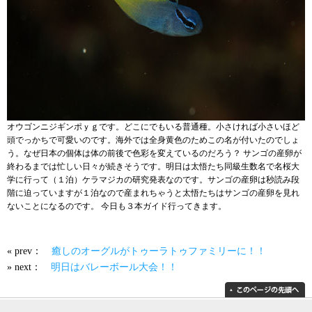
オウゴンニジギンポｙｇです。どこにでもいる普通種。小さければ小さいほど
頭でっかちで可愛いのです。海外では全身黄色のためこの名が付いたのでしょ
う。なぜ日本の個体は体の前後で色彩を変えているのだろう？ サンゴの産卵が
終わるまでは忙しい日々が続きそうです。明日は太悟たち同級生数名で名桜大
学に行って（１泊）ケラマジカの研究発表なのです。サンゴの産卵は秒読み段
階に迫っていますが１泊なので産まれちゃうと太悟たちはサンゴの産卵を見れ
ないことになるのです。 今日も３本ガイド行ってきます。
« prev：
癒しのオーグルがトゥーラトゥファミリーに！！
» next：
明日はバレーボール大会！！