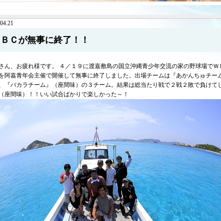
04.21
ＷＢＣが無事に終了！！
さん、お疲れ様です。 ４／１９に渡嘉敷島の国立沖縄青少年交流の家の野球場でＷ
を阿嘉青年会主催で開催して無事に終了しました。出場チームは『あかんちゅチー
、『バカラチーム』（座間味）の３チーム。結果は総当たり戦で２戦２敗で負けて
（座間味）！！いい試合ばかりで楽しかった～！