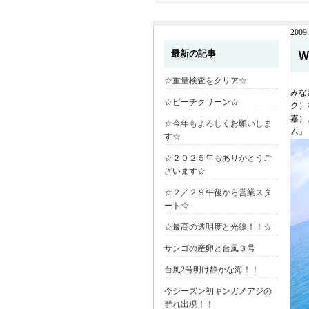
2009.
最新の記事
☆重量検査をクリア☆
みな
☆ビーチクリーン☆
ク）
嘉）
☆今年もよろしくお願いしま
ム』
す☆
☆２０２５年もありがとうご
ざいます☆
☆２／２９午後から営業スタ
ート☆
☆最高の透明度と光線！！☆
サンゴの産卵と台風３号
台風2号明け静かな海！！
今シーズン初ギンガメアジの
群れ出現！！