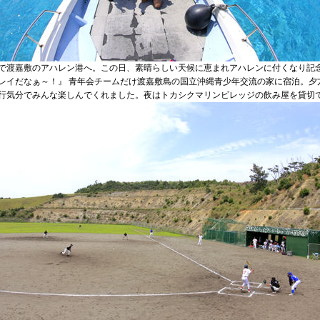
で渡嘉敷のアハレン港へ。この日、素晴らしい天候に恵まれアハレンに付くなり記
レイだなぁ～！』 青年会チームだけ渡嘉敷島の国立沖縄青少年交流の家に宿泊。夕
行気分でみんな楽しんでくれました。夜はトカシクマリンビレッジの飲み屋を貸切