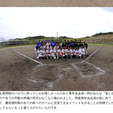
を座間味のバカラに持っていかれ悔しかったけれど青年会会員一同がみんな『楽し
ので全ての手配や準備の苦労がなくなり報われました。阿嘉青年会会員が楽しめて
て、慶良間列島の全ての島々のチームと交流できるイベントをやることが目標でし
してもらいもっと盛り上がりたいものです。