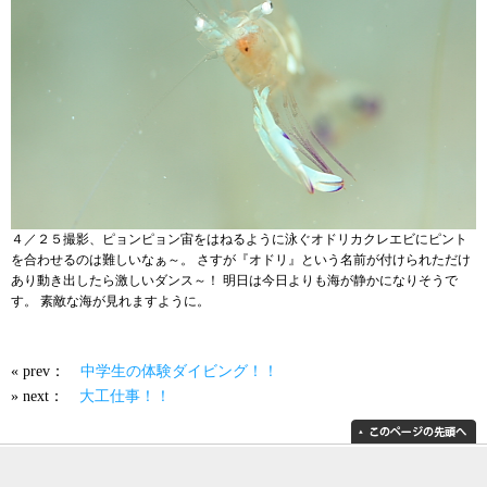
４／２５撮影、ピョンピョン宙をはねるように泳ぐオドリカクレエビにピント
を合わせるのは難しいなぁ～。 さすが『オドリ』という名前が付けられただけ
あり動き出したら激しいダンス～！ 明日は今日よりも海が静かになりそうで
す。 素敵な海が見れますように。
« prev：
中学生の体験ダイビング！！
» next：
大工仕事！！