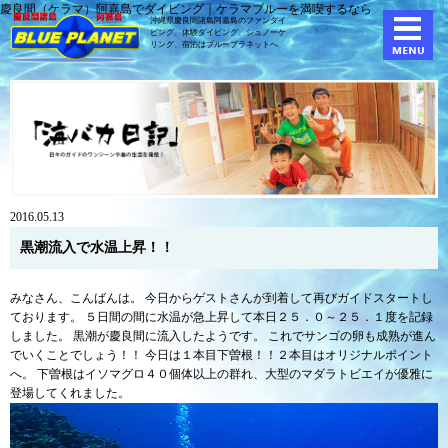
慶良間（ケラマ）阿嘉島でダイビング｜ケラマブルーを満喫するなら
沖縄県慶良間諸島阿嘉島のファンダイ
ビング、体験ダイビング、
シュノーケ
リング、宿泊はブループラネットへ
2016.05.13
黒潮流入で水温上昇！！
みなさん、こんばんは。 今日からゲストさんが到着して再びガイドスタートし
ております。 ５日間の間に水温が急上昇して本日２５．０～２５．１度を記録
しました。 黒潮が慶良間に流入したようです。 これでサンゴの卵も成熟が進ん
でいくことでしょう！！ 今日は１本目下曽根！！２本目はオリジナルポイント
へ。 下曽根はイソマグロ４０個体以上の群れ、大型のマダラトビエイが優雅に
登場してくれました。