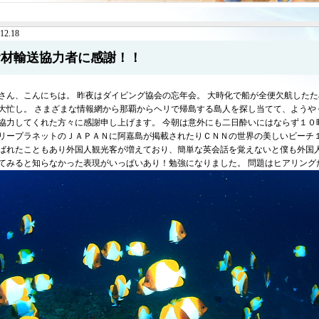
12.18
食材輸送協力者に感謝！！
さん、こんにちは。 昨夜はダイビング協会の忘年会。 大時化で船が全便欠航した
大忙し。 さまざまな情報網から那覇からヘリで帰島する島人を探し当てて、ようや
協力してくれた方々に感謝申し上げます。 今朝は意外にも二日酔いにはならず１０
リープラネットのＪＡＰＡＮに阿嘉島が掲載されたりＣＮＮの世界の美しいビーチ
ばれたこともあり外国人観光客が増えており、簡単な英会話を覚えないと僕も外国人
てみると知らなかった表現がいっぱいあり！勉強になりました。 問題はヒアリング