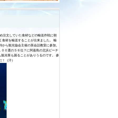
ため注文していた食材などの輸送作戦に朝
く食材を輸送することが出来ました。 輸
時から観光協会主催の英会話教室に参加。
１００選の５６位？に阿嘉島の北浜ビーチ
観光客も困ることがありうるのです。 参
だ！（汗）