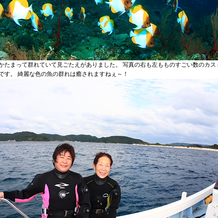
かたまって群れていて見ごたえがありました。 写真の右も左もものすごい数のカス
です。 綺麗な色の魚の群れは癒されますねぇ～！