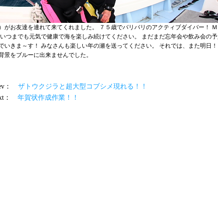
）がお友達を連れて来てくれました。 ７５歳でバリバリのアクティブダイバー！ 
 いつまでも元気で健康で海を楽しみ続けてください。 まだまだ忘年会や飲み会の
でいきま～す！ みなさんも楽しい年の瀬を送ってください。 それでは、また明日！
背景をブルーに出来ませんでした。
prev：
ザトウクジラと超大型コブシメ現れる！！
ext：
年賀状作成作業！！