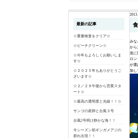
2013.
最新の記事
☆重量検査をクリア☆
みな
☆ビーチクリーン☆
から
送に
☆今年もよろしくお願いしま
ロン
す☆
が選
☆２０２５年もありがとうご
加し
ざいます☆
☆２／２９午後から営業スタ
ート☆
☆最高の透明度と光線！！☆
サンゴの産卵と台風３号
台風2号明け静かな海！！
今シーズン初ギンガメアジの
群れ出現！！