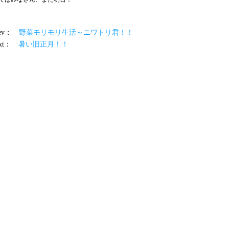
prev：
野菜モリモリ生活～ニワトリ君！！
ext：
暑い旧正月！！