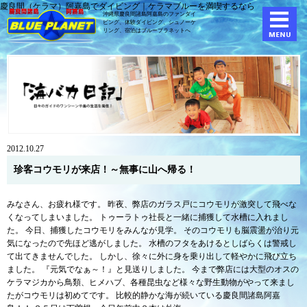
慶良間（ケラマ）阿嘉島でダイビング｜ケラマブルーを満喫するなら
沖縄県慶良間諸島阿嘉島のファンダイ
ビング、体験ダイビング、
シュノーケ
リング、宿泊はブループラネットへ
2012.10.27
珍客コウモリが来店！～無事に山へ帰る！
みなさん、お疲れ様です。 昨夜、弊店のガラス戸にコウモリが激突して飛べな
くなってしまいました。 トゥーラトゥ社長と一緒に捕獲して水槽に入れまし
た。 今日、捕獲したコウモリをみんなが見学。 そのコウモリも脳震盪が治り元
気になったので先ほど逃がしました。 水槽のフタをあけるとしばらくは警戒し
て出てきませんでした。 しかし、徐々に外に身を乗り出して軽やかに飛び立ち
ました。 『元気でなぁ～！』と見送りしました。 今まで弊店には大型のオスの
ケラマジカから鳥類、ヒメハブ、各種昆虫など様々な野生動物がやって来まし
たがコウモリは初めてです。 比較的静かな海が続いている慶良間諸島阿嘉