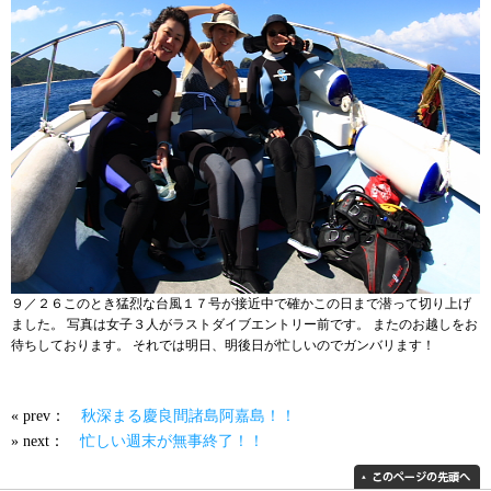
９／２６このとき猛烈な台風１７号が接近中で確かこの日まで潜って切り上げ
ました。 写真は女子３人がラストダイブエントリー前です。 またのお越しをお
待ちしております。 それでは明日、明後日が忙しいのでガンバリます！
« prev：
秋深まる慶良間諸島阿嘉島！！
» next：
忙しい週末が無事終了！！