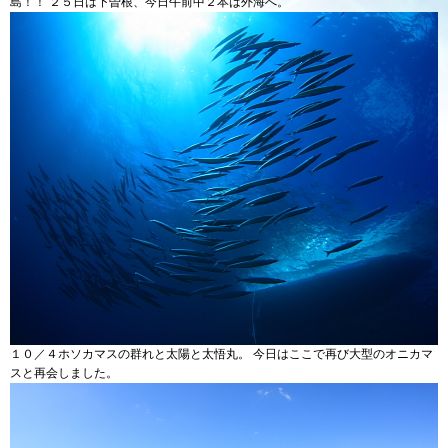
島！！ ２５日は下曽根、今日午前中２本は外海へ。
１０／４ホソカマスの群れと太陽と太悟丸。 今日はここで再び大型のオニカマ
スと再会しました。