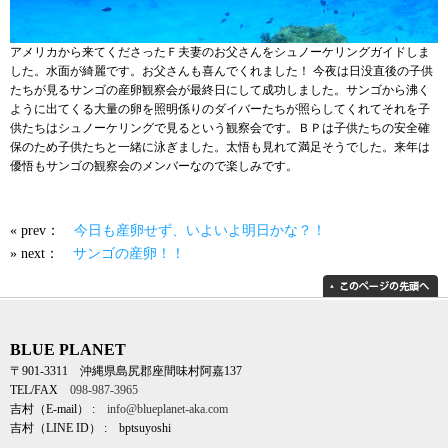
アメリカから来てくださったＦ夫妻のお父さんをシュノーケリングガイドしま
した。水面が綺麗です。お父さんも喜んでくれました！ 今夜は日没直後の子供
たちが見るサンゴの産卵観察会が最終日にして成功しました。サンゴから沸く
ように出てくる大量の卵を照明係りのダイバーたちが照らしてくれてそれを子
供たちはシュノーケリングで見るという観察会です。ＢＰは子供たちの安全確
保のため子供たちと一緒に泳ぎました。太悟も見れて満足そうでした。来年は
優悟もサンゴの観察会のメンバーなので楽しみです。
« prev：
今日も産卵せず、いよいよ明日かな？！
» next：
サンゴの産卵！！
BLUE PLANET
〒901-3311 沖縄県島尻郡座間味村阿嘉137
TEL/FAX
098-987-3965
吉村（E-mail） :
info@blueplanet-aka.com
吉村（LINE ID） : bptsuyoshi