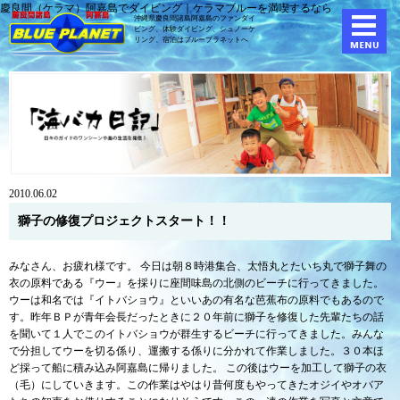
慶良間（ケラマ）阿嘉島でダイビング｜ケラマブルーを満喫するなら
沖縄県慶良間諸島阿嘉島のファンダイ
ビング、体験ダイビング、
シュノーケ
リング、宿泊はブループラネットへ
2010.06.02
獅子の修復プロジェクトスタート！！
みなさん、お疲れ様です。 今日は朝８時港集合、太悟丸とたいち丸で獅子舞の
衣の原料である『ウー』を採りに座間味島の北側のビーチに行ってきました。
ウーは和名では『イトバショウ』といいあの有名な芭蕉布の原料でもあるので
す。昨年ＢＰが青年会長だったときに２０年前に獅子を修復した先輩たちの話
を聞いて１人でこのイトバショウが群生するビーチに行ってきました。みんな
で分担してウーを切る係り、運搬する係りに分かれて作業しました。３０本ほ
ど採って船に積み込み阿嘉島に帰りました。 この後はウーを加工して獅子の衣
（毛）にしていきます。この作業はやはり昔何度もやってきたオジイやオバア