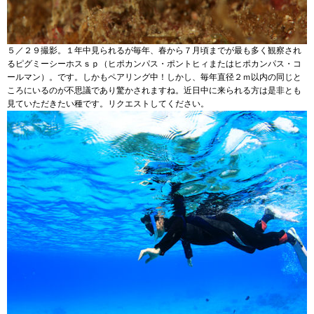
５／２９撮影。１年中見られるが毎年、春から７月頃までが最も多く観察され
るピグミーシーホスｓｐ（ヒポカンパス・ポントヒィまたはヒポカンパス・コ
ールマン）。です。しかもペアリング中！しかし、毎年直径２ｍ以内の同じと
ころにいるのが不思議であり驚かされますね。近日中に来られる方は是非とも
見ていただきたい種です。リクエストしてください。