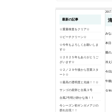
2017.
最新の記事
☆重量検査をクリア☆
みな
☆ビーチクリーン☆
本日
☆今年もよろしくお願いしま
す☆
暦の
☆２０２５年もありがとうご
ざいます☆
冷え
☆２／２９午後から営業スタ
今日
ート☆
午後
☆最高の透明度と光線！！☆
サンゴの産卵と台風３号
ＧＷ
台風2号明け静かな海！！
今シーズン初ギンガメアジの
群れ出現！！