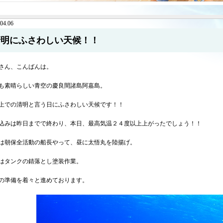
04.06
清明にふさわしい天候！！
さん、こんばんは。
も素晴らしい青空の慶良間諸島阿嘉島。
上での清明と言う日にふさわしい天候です！！
込みは昨日までで終わり、本日、最高気温２４度以上上がったでしょう！！
は朝保全活動の船長やって、昼に太悟丸を陸揚げ。
はタンクの錆落とし塗装作業。
の準備を着々と進めております。