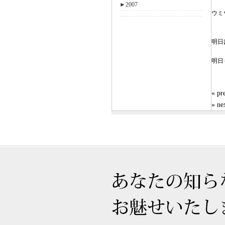
►
2007
ウミ
明日
明日
« 
» n