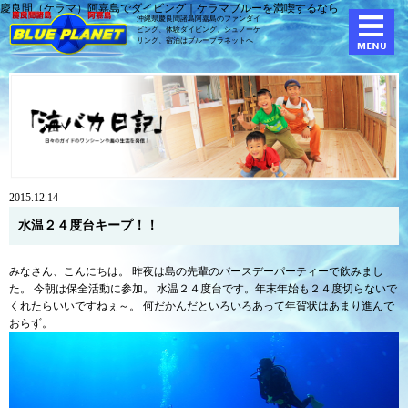
慶良間（ケラマ）阿嘉島でダイビング｜ケラマブルーを満喫するなら
沖縄県慶良間諸島阿嘉島のファンダイ
ビング、体験ダイビング、
シュノーケ
リング、宿泊はブループラネットへ
2015.12.14
水温２４度台キープ！！
みなさん、こんにちは。 昨夜は島の先輩のバースデーパーティーで飲みまし
た。 今朝は保全活動に参加。 水温２４度台です。年末年始も２４度切らないで
くれたらいいですねぇ～。 何だかんだといろいろあって年賀状はあまり進んで
おらず。