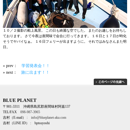
１０／２撮影の船上風景。 この日も綺麗な空でした。 またのお越しをお待ちし
ております。 さて今夜は座間味で会合に行ってきます。 １６日と１７日が時化
そうでヤバイなぁ。 １６日フェリーが出ますように。 それではみなさんまた明
日。
« prev：
学習発表会！！
» next：
旅に出ます！！
BLUE PLANET
〒901-3311 沖縄県島尻郡座間味村阿嘉137
TEL/FAX
098-987-3965
吉村（E-mail） :
info@blueplanet-aka.com
吉村（LINE ID） : bptsuyoshi