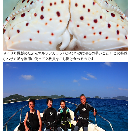
９／３０撮影のたぶんマルソデカラッパかな？ 砂に潜るの早いこと！ この特殊
なハサミ足を器用に使って２枚貝をこじ開け食べるのです。