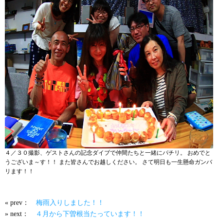
４／３０撮影、ゲストさんの記念ダイブで仲間たちと一緒にパチリ。 おめでと
うございま～す！！ また皆さんでお越しください。 さて明日も一生懸命ガンバ
リます！！
« prev：
梅雨入りしました！！
» next：
４月から下曽根当たっています！！