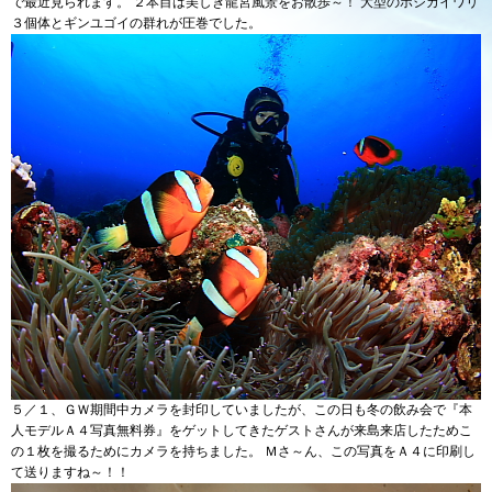
で最近見られます。 ２本目は美しき龍宮風景をお散歩～！ 大型のホシカイワリ
３個体とギンユゴイの群れが圧巻でした。
５／１、ＧＷ期間中カメラを封印していましたが、この日も冬の飲み会で『本
人モデルＡ４写真無料券』をゲットしてきたゲストさんが来島来店したためこ
の１枚を撮るためにカメラを持ちました。 Ｍさ～ん、この写真をＡ４に印刷し
て送りますね～！！