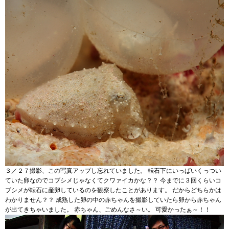
３／２７撮影、この写真アップし忘れていました。 転石下にいっぱいくっつい
ていた卵なのでコブシメじゃなくてクワァイカかな？？ 今までに３回くらいコ
ブシメが転石に産卵しているのを観察したことがあります。 だからどちらかは
わかりません？？ 成熟した卵の中の赤ちゃんを撮影していたら卵から赤ちゃん
が出てきちゃいました。 赤ちゃん、ごめんなさ～い。 可愛かったぁ～！！