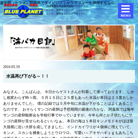
慶良間（ケラマ）阿嘉島でダイビング｜ケラマブルーを満喫するなら
沖縄県慶良間諸島阿嘉島のファンダイ
ビング、体験ダイビング、
シュノーケ
リング、宿泊はブループラネットへ
2016.05.19
水温再び下がる～！！
みなさん、こんばんは。 今日からゲストさんが到着して潜っております。 しか
し相変わらず時々雨。 ５月１５日に２５度もあった水温が本日は２３度台しか
ありませんでした。 僕の記録では５月中旬に水温が下がることはよくあること
なのです。 おそらくサンゴの産卵は予想期間の最後の方かな。 阿嘉島では毎年
サンゴの産卵観察会を学校行事でやっていますが、今年も何とか子供たちにサ
ンゴの産卵が見せられるといいなぁ。 本日の海は１本目キンメモドキがほぼ最
大規模に近い大群を成してきました。 インドカイワリが４個体に増えていて、
キンメ、スカシを捕食しようとウロウロ。 可愛い～アオサハギｙｇもあちこち