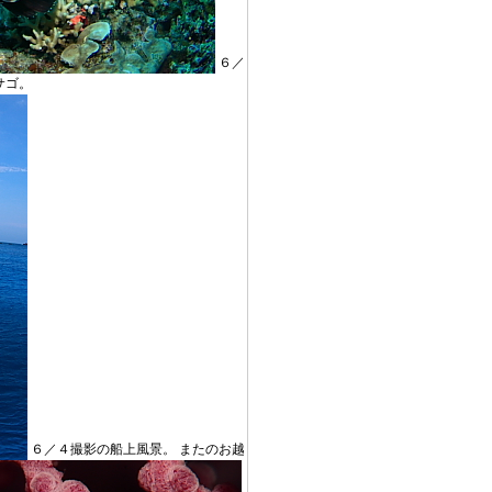
６／
サゴ。
６／４撮影の船上風景。 またのお越