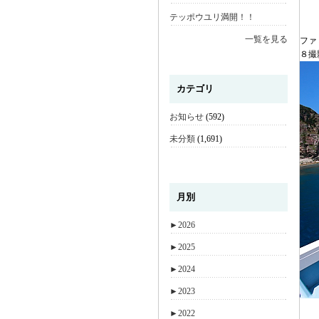
テッポウユリ満開！！
一覧を見る
ファ
８撮
カテゴリ
お知らせ
(592)
未分類
(1,691)
月別
►
2026
►
2025
►
2024
►
2023
►
2022