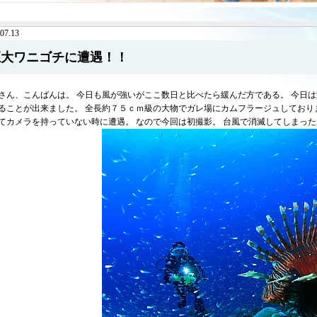
07.13
巨大ワニゴチに遭遇！！
さん、こんばんは。 今日も風が強いがここ数日と比べたら緩んだ方である。 今日
ることが出来ました。 全長約７５ｃｍ級の大物でガレ場にカムフラージュしており
てカメラを持っていない時に遭遇。 なので今回は初撮影。 台風で消滅してしまっ