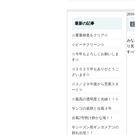
2016.
最新の記事
☆重量検査をクリア☆
みな
☆ビーチクリーン☆
り見
すべ
☆今年もよろしくお願いしま
す☆
☆２０２５年もありがとうご
ざいます☆
☆２／２９午後から営業スタ
ート☆
☆最高の透明度と光線！！☆
サンゴの産卵と台風３号
台風2号明け静かな海！！
今シーズン初ギンガメアジの
群れ出現！！