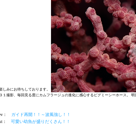
楽しみにお待ちしております。
３１撮影、毎回見る度にカムフラージュの進化に感心するピグミーシーホース。 明
prev：
ガイド再開！！～波風強し！！
ext：
可愛い幼魚が盛りだくさん！！