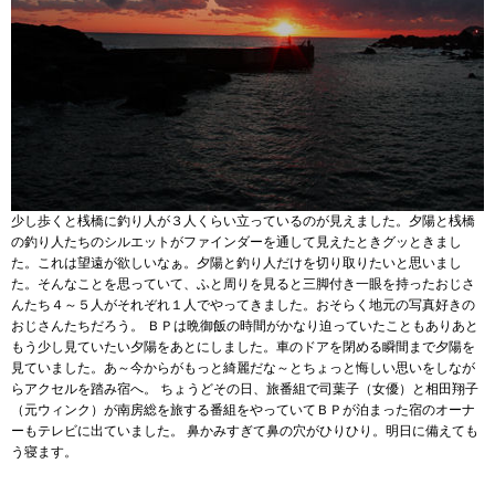
少し歩くと桟橋に釣り人が３人くらい立っているのが見えました。夕陽と桟橋
の釣り人たちのシルエットがファインダーを通して見えたときグッときまし
た。これは望遠が欲しいなぁ。夕陽と釣り人だけを切り取りたいと思いまし
た。そんなことを思っていて、ふと周りを見ると三脚付き一眼を持ったおじさ
んたち４～５人がそれぞれ１人でやってきました。おそらく地元の写真好きの
おじさんたちだろう。 ＢＰは晩御飯の時間がかなり迫っていたこともありあと
もう少し見ていたい夕陽をあとにしました。車のドアを閉める瞬間まで夕陽を
見ていました。あ～今からがもっと綺麗だな～とちょっと悔しい思いをしなが
らアクセルを踏み宿へ。 ちょうどその日、旅番組で司葉子（女優）と相田翔子
（元ウィンク）が南房総を旅する番組をやっていてＢＰが泊まった宿のオーナ
ーもテレビに出ていました。 鼻かみすぎて鼻の穴がひりひり。明日に備えても
う寝ます。