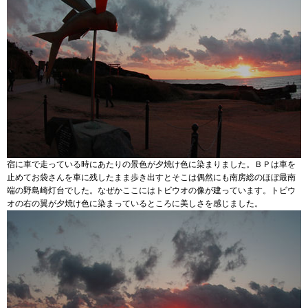
宿に車で走っている時にあたりの景色が夕焼け色に染まりました。ＢＰは車を
止めてお袋さんを車に残したまま歩き出すとそこは偶然にも南房総のほぼ最南
端の野島崎灯台でした。なぜかここにはトビウオの像が建っています。トビウ
オの右の翼が夕焼け色に染まっているところに美しさを感じました。