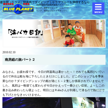
慶良間（ケラマ）阿嘉島でダイビング｜ケラマブルーを満喫するなら
沖縄県慶良間諸島阿嘉島のファンダイ
ビング、体験ダイビング、
シュノーケ
リング、宿泊はブループラネットへ
2010.02.10
南房総の旅パート２
みなさん、お疲れ様です。 今日の阿嘉島は暑かった～！それでも風邪ひいてい
るので外出は船を海に下ろしたときだけにしました。どこのショップも冬季休
業なのか？ダイビングショップの船が港に１～２隻しか係留されていませんで
した。 風邪は一晩寝ても変わらず今日がかえって一番ひどい症状。よ～しこの
書き込み終わったら寝よっと。明日にはＲahaさんが到着して潜るので熱だけで
も下げとかなきゃいけません。