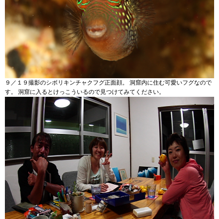
９／１９撮影のシボリキンチャクフグ正面顔。 洞窟内に住む可愛いフグなので
す。 洞窟に入るとけっこういるので見つけてみてください。