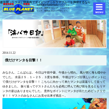
慶良間（ケラマ）阿嘉島でダイビング｜ケラマブルーを満喫するなら
沖縄県慶良間諸島阿嘉島のファンダイ
ビング、体験ダイビング、
シュノーケ
リング、宿泊はブループラネットへ
2014.11.22
僕だけマンタを目撃！！
みなさん、こんばんは。 今日は午前中曇、午後から晴れ。 風が弱く海も穏やか
でした。 水温２５．１～２５．３度を推移。 午後はサンゴが美しいポイントに
て僕だけがマンタを目撃！！ こちらに向かって来たマンタは宙返りして去って
ゆきました。 振り返ってゲストさんたちを必死に呼んで再び前を見るともうマ
ンタの姿はありませんでした。 意外なポイントにマンタが出たためビックリで
す！！ ゲストのみなさんにお見せ出来ず残念～。