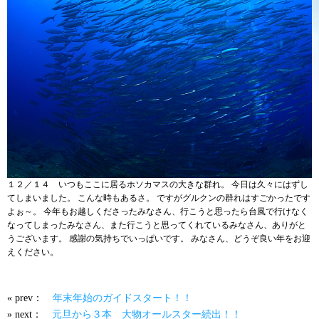
１２／１４ いつもここに居るホソカマスの大きな群れ。 今日は久々にはずし
てしまいました。 こんな時もあるさ。 ですがグルクンの群れはすごかったです
よぉ～。 今年もお越しくださったみなさん、行こうと思ったら台風で行けなく
なってしまったみなさん、また行こうと思ってくれているみなさん、ありがと
うございます。 感謝の気持ちでいっぱいです。 みなさん、どうぞ良い年をお迎
えください。
« prev：
年末年始のガイドスタート！！
» next：
元旦から３本 大物オールスター続出！！