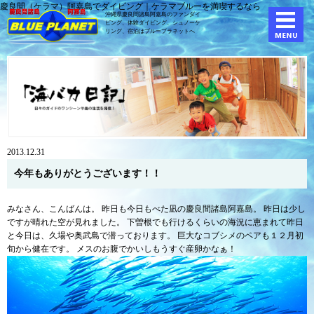
慶良間（ケラマ）阿嘉島でダイビング｜ケラマブルーを満喫するなら
沖縄県慶良間諸島阿嘉島のファンダイ
ビング、体験ダイビング、
シュノーケ
リング、宿泊はブループラネットへ
2013.12.31
今年もありがとうございます！！
みなさん、こんばんは。 昨日も今日もべた凪の慶良間諸島阿嘉島。 昨日は少し
ですが晴れた空が見れました。 下曽根でも行けるくらいの海況に恵まれて昨日
と今日は、久場や奥武島で潜っております。 巨大なコブシメのペアも１２月初
旬から健在です。 メスのお腹でかいしもうすぐ産卵かなぁ！