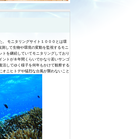
た。 モニタリングサイト１０００とは環
観測して生物や環境の変動を監視するモニ
ントを継続していてモニタリングしており
イントが８年間くらいでかなり若いサンゴ
復活してゆく様子を何年もかけて観察する
にオニヒトデや猛烈な台風が襲わないこと