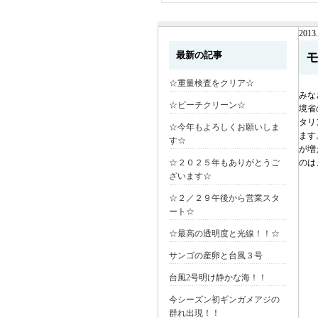
2013.
最新の記事
☆重量検査をクリア☆
みな
☆ビーチクリーン☆
境省
タリ
☆今年もよろしくお願いしま
ます
す☆
が増
☆２０２５年もありがとうご
のは
ざいます☆
☆２／２９午後から営業スタ
ート☆
☆最高の透明度と光線！！☆
サンゴの産卵と台風３号
台風2号明け静かな海！！
今シーズン初ギンガメアジの
群れ出現！！