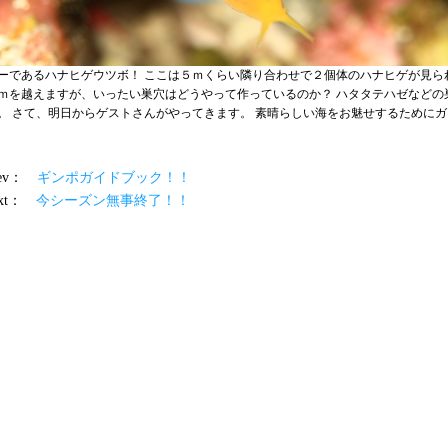
ーであるハナヒゲウツボ！ ここは５ｍくらい隣り合わせで２個体のハナヒゲが見ら
ｍを越えますが、いったい巣穴はどうやって作っているのか？ ハタタテハゼなどの
。 さて、明日からゲストさんがやってきます。 素晴らしい海をお魅せするために
prev：
ギンポガイドブック！！
ext：
今シーズン無事終了！！