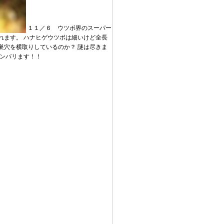
１１／６ ウツボ界のスーパー
れます。 ハナヒゲウツボは細いけど全長
巣穴を横取りしているのか？ 謎は尽きま
ガンバリます！！