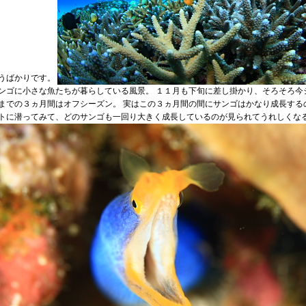
うばかりです。
ンゴに小さな魚たちが暮らしている風景。 １１月も下旬に差し掛かり、そろそろ今
までの３ヵ月間はオフシーズン。 実はこの３ヵ月間の間にサンゴはかなり成長する
トに潜ってみて、どのサンゴも一回り大きく成長しているのが見られてうれしくなる