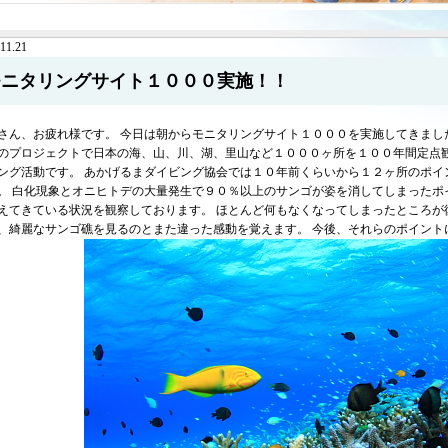
11.21
モニタリングサイト１０００実施！！
さん、お疲れ様です。 今日は朝からモニタリングサイト１０００を実施してきまし
のプロジェクトで日本の海、山、川、湖、里山など１０００ヶ所を１００年間定点
ング活動です。 あかげるまダイビング協会では１０年前くらいから１２ヶ所のポイ
。 白化現象とオニヒトデの大量発生で９０％以上のサンゴが姿を消してしまったポ
えてきている状況を観察しております。 ほとんど何もなくなってしまったところが
、綺麗なサンゴ礁を見るのとまた違った感動を覚えます。 今後、それらのポイント