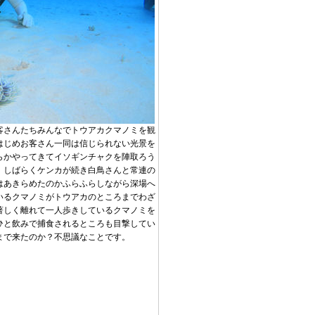
客さんたちみんなでトウアカクマノミを観
はじめお客さん一同は信じられない光景を
らかやってきてイソギンチャクを陣取ろう
！しばらくケンカが続き白鳥さんと常連の
はあきらめたのかふらふらしながら深場へ
いるクマノミがトウアカのところまでわざ
著しく離れて一人歩きしているクマノミを
ひと飲みで捕食されるところも目撃してい
まで来たのか？不思議なことです。