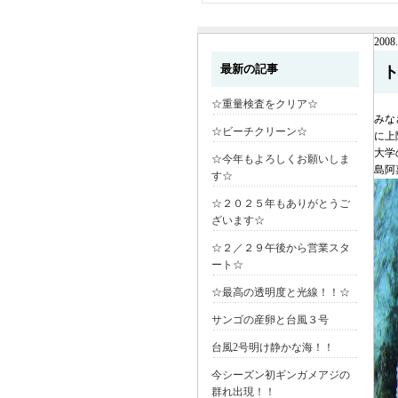
2008.
最新の記事
☆重量検査をクリア☆
みな
☆ビーチクリーン☆
に上
大学
☆今年もよろしくお願いしま
島阿
す☆
☆２０２５年もありがとうご
ざいます☆
☆２／２９午後から営業スタ
ート☆
☆最高の透明度と光線！！☆
サンゴの産卵と台風３号
台風2号明け静かな海！！
今シーズン初ギンガメアジの
群れ出現！！