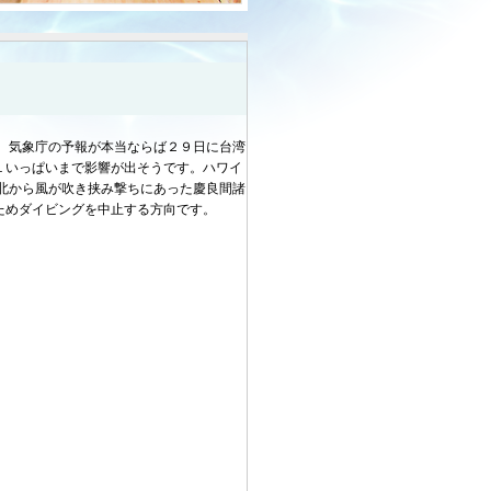
。気象庁の予報が本当ならば２９日に台湾
１いっぱいまで影響が出そうです。ハワイ
北から風が吹き挟み撃ちにあった慶良間諸
ためダイビングを中止する方向です。