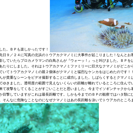
した。ＢＰも楽しかったです！
先日９／２４に写真の北浜のトウアカクマノミに大事件が起こりました！なんとお
影していたらプロカメラマンの白鳥さんが『ウォーッ！』っと叫びました。ＢＰを
あたりにしました。それはトウアカクマノミファミリーに巨大なクマノミがどこか
ていてトウアカクマノミの親２個体がクマノミと猛烈なケンカをはじめたのです！
んが貴重なシーンをビデオ撮影することに成功しました。しばらくするとクマノミ
てゆきました。透明度の範囲で見えないくらいの距離が離れているところに住んで
来て攻撃をしてくることがすごいことだと思いました。今までイソギンチャクから
か目撃していますがこれは最長距離です。しかも今までのＢＰの観察ではハタ類に
。そんなに危険なことなのになぜクマノミはあの長距離を泳いでトウアカのところ