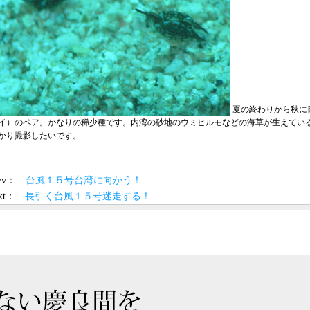
夏の終わりから秋に
イ）のペア。かなりの稀少種です。内湾の砂地のウミヒルモなどの海草が生えてい
かり撮影したいです。
prev：
台風１５号台湾に向かう！
ext：
長引く台風１５号迷走する！