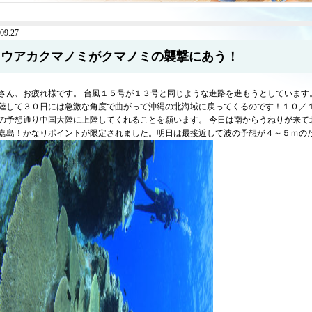
09.27
トウアカクマノミがクマノミの襲撃にあう！
さん、お疲れ様です。 台風１５号が１３号と同じような進路を進もうとしています
陸して３０日には急激な角度で曲がって沖縄の北海域に戻ってくるのです！１０／
の予想通り中国大陸に上陸してくれることを願います。 今日は南からうねりが来て
嘉島！かなりポイントが限定されました。明日は最接近して波の予想が４～５ｍの