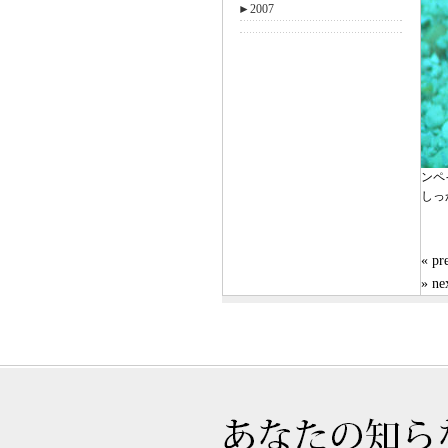
►
2007
ンペ
しっ
« 
» n