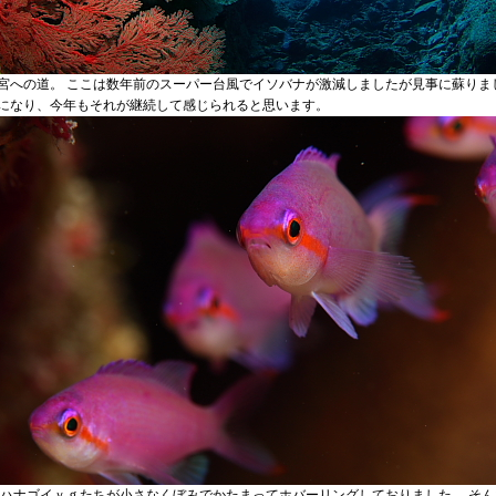
宮への道。 ここは数年前のスーパー台風でイソバナが激減しましたが見事に蘇りま
になり、今年もそれが継続して感じられると思います。
 ハナゴイｙｇたちが小さなくぼみでかたまってホバーリングしておりました。 そ