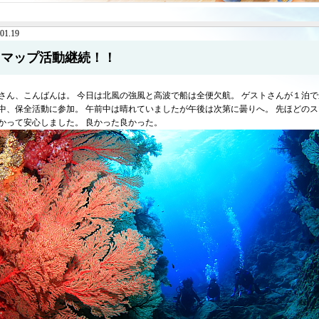
01.19
スマップ活動継続！！
さん、こんばんは。 今日は北風の強風と高波で船は全便欠航。 ゲストさんが１泊で
中、保全活動に参加。 午前中は晴れていましたが午後は次第に曇りへ。 先ほどの
かって安心しました。 良かった良かった。