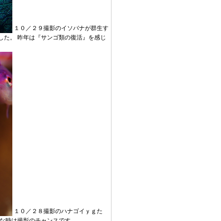
１０／２９撮影のイソバナが群生す
した。 昨年は『サンゴ類の復活』を感じ
１０／２８撮影のハナゴイｙｇた
んな時は撮影のチャンスです。