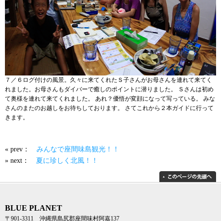
７／６ログ付けの風景。久々に来てくれたＳ子さんがお母さんを連れて来てく
れました。お母さんもダイバーで癒しのポイントに潜りました。 Ｓさんは初め
て奥様を連れて来てくれました。 あれ？優悟が変顔になって写っている。 みな
さんのまたのお越しをお待ちしております。 さてこれから２本ガイドに行って
きます。
« prev：
みんなで座間味島観光！！
» next：
夏に珍しく北風！！
BLUE PLANET
〒901-3311 沖縄県島尻郡座間味村阿嘉137