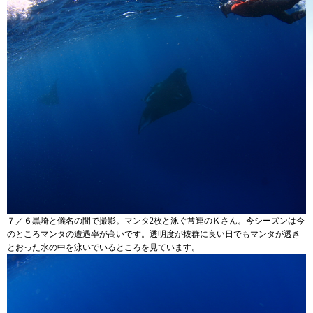
７／６黒埼と儀名の間で撮影。マンタ2枚と泳ぐ常連のＫさん。今シーズンは今
のところマンタの遭遇率が高いです。透明度が抜群に良い日でもマンタが透き
とおった水の中を泳いでいるところを見ています。