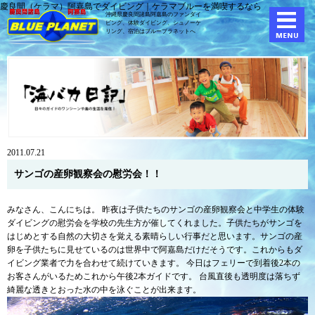
慶良間（ケラマ）阿嘉島でダイビング｜ケラマブルーを満喫するなら
沖縄県慶良間諸島阿嘉島のファンダイ
ビング、体験ダイビング、
シュノーケ
リング、宿泊はブループラネットへ
2011.07.21
サンゴの産卵観察会の慰労会！！
みなさん、こんにちは。 昨夜は子供たちのサンゴの産卵観察会と中学生の体験
ダイビングの慰労会を学校の先生方が催してくれました。子供たちがサンゴを
はじめとする自然の大切さを覚える素晴らしい行事だと思います。サンゴの産
卵を子供たちに見せているのは世界中で阿嘉島だけだそうです。これからもダ
イビング業者で力を合わせて続けていきます。 今日はフェリーで到着後2本の
お客さんがいるためこれから午後2本ガイドです。 台風直後も透明度は落ちず
綺麗な透きとおった水の中を泳ぐことが出来ます。