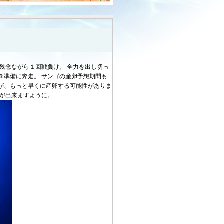
残念ながら１回戦負け。 全力を出し切っ
き準備に奔走。 サンゴの産卵予想期間も
が、もっと早くに産卵する可能性がありま
とが出来ますように。