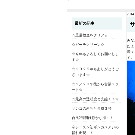
2014.
最新の記事
☆重量検査をクリア☆
みな
☆ビーチクリーン☆
たよ
着々
☆今年もよろしくお願いしま
す。
す☆
☆２０２５年もありがとうご
ざいます☆
☆２／２９午後から営業スタ
ート☆
☆最高の透明度と光線！！☆
サンゴの産卵と台風３号
台風2号明け静かな海！！
今シーズン初ギンガメアジの
群れ出現！！