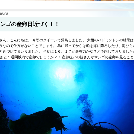
06.08
サンゴの産卵日近づく！！
さん、こんにちは。 今朝のクイーンで帰島しました。 太悟のバドミントンの結果は
うなので仕方がないことでしょう。 島に帰ってからは船を海に降ろしたり、海びら
と近づいてまいりました。 当初は１６、１７が最有力かな？と予想しておりました
 あと１週間以内で産卵でしょうか？！ 産卵狙いの皆さんがサンゴの産卵を見るこ