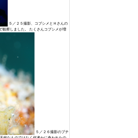
５／２５撮影、コブシメとＨさんの
で観察しました。 たくさんコブシメが増
５／２６撮影のブチ
先天的なものではなく何者かに食われたの