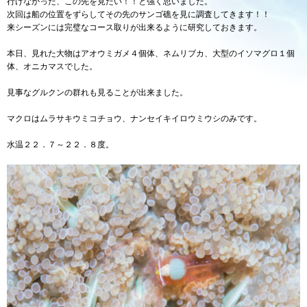
行けなかった、この先を見たい！！と強く思いました。
次回は船の位置をずらしてその先のサンゴ礁を見に調査してきます！！
来シーズンには完璧なコース取りが出来るように研究しておきます。
本日、見れた大物はアオウミガメ４個体、ネムリブカ、大型のイソマグロ１個
体、オニカマスでした。
見事なグルクンの群れも見ることが出来ました。
マクロはムラサキウミコチョウ、ナンセイキイロウミウシのみです。
水温２２．７～２２．８度。