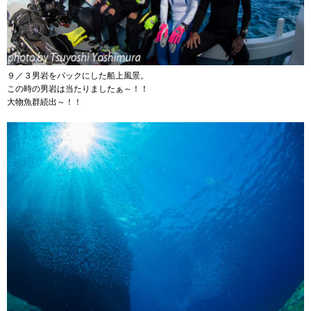
９／３男岩をバックにした船上風景。
この時の男岩は当たりましたぁ～！！
大物魚群続出～！！