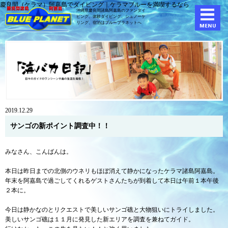
慶良間（ケラマ）阿嘉島でダイビング｜ケラマブルーを満喫するなら
沖縄県慶良間諸島阿嘉島のファンダイ
ビング、体験ダイビング、
シュノーケ
リング、宿泊はブループラネットへ
2019.12.29
サンゴの新ポイント調査中！！
みなさん、こんばんは。
本日は昨日までの北側のウネリもほぼ消えて静かになったケラマ諸島阿嘉島。
年末を阿嘉島で過ごしてくれるゲストさんたちが到着して本日は午前１本午後
２本に。
今日は静かなのとリクエストで美しいサンゴ礁と大物狙いにトライしました。
美しいサンゴ礁は１１月に発見した新エリアを調査を兼ねてガイド。