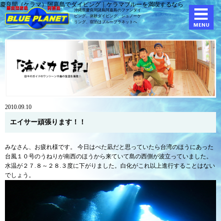
慶良間（ケラマ）阿嘉島でダイビング｜ケラマブルーを満喫するなら
沖縄県慶良間諸島阿嘉島のファンダイ
ビング、体験ダイビング、
シュノーケ
リング、宿泊はブループラネットへ
2010.09.10
エイサー頑張ります！！
みなさん、お疲れ様です。 今日はべた凪だと思っていたら台湾のほうにあった
台風１０号のうねりが南西のほうから来ていて島の西側が波立っていました。
水温が２７.８～２８.３度に下がりました。白化がこれ以上進行することはない
でしょう。