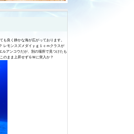
とても良く静かな海が広がっております。
？ レモンスズメダイｙｇ１ｃｍクラスが
エルアンコウだが、別の場所で見つけたも
 このまま上昇せずＧＷに突入か？