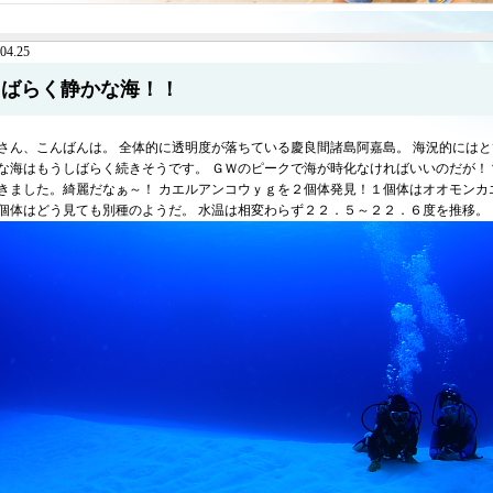
04.25
しばらく静かな海！！
さん、こんばんは。 全体的に透明度が落ちている慶良間諸島阿嘉島。 海況的には
な海はもうしばらく続きそうです。 ＧＷのピークで海が時化なければいいのだが！
きました。綺麗だなぁ～！ カエルアンコウｙｇを２個体発見！１個体はオオモンカ
個体はどう見ても別種のようだ。 水温は相変わらず２２．５～２２．６度を推移。