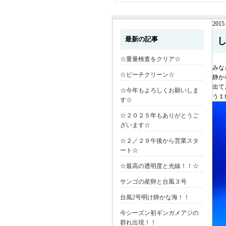
2015.
最新の記事
☆重量検査をクリア☆
みな
☆ビーチクリーン☆
静か
出て
☆今年もよろしくお願いしま
う１
す☆
☆２０２５年もありがとうご
ざいます☆
☆２／２９午後から営業スタ
ート☆
☆最高の透明度と光線！！☆
サンゴの産卵と台風３号
台風2号明け静かな海！！
今シーズン初ギンガメアジの
群れ出現！！