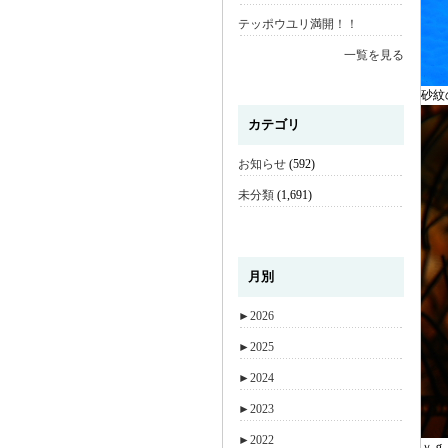
テッポウユリ満開！！
一覧を見る
砂紋
カテゴリ
お知らせ
(592)
未分類
(1,691)
月別
►
2026
►
2025
►
2024
►
2023
►
2022
ｙｇ