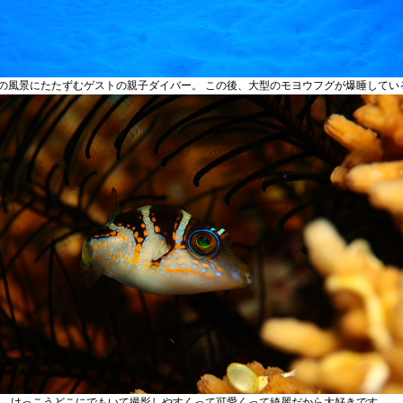
の風景にたたずむゲストの親子ダイバー。 この後、大型のモヨウフグが爆睡してい
。 けっこうどこにでもいて撮影しやすくって可愛くって綺麗だから大好きです。