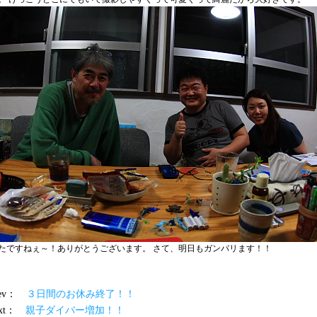
たですねぇ～！ありがとうございます。 さて、明日もガンバリます！！
prev：
３日間のお休み終了！！
ext：
親子ダイバー増加！！