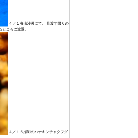
４／１海底沙漠にて。 見渡す限りの
るところに遭遇。
４／１５撮影のハナキンチャクフグ