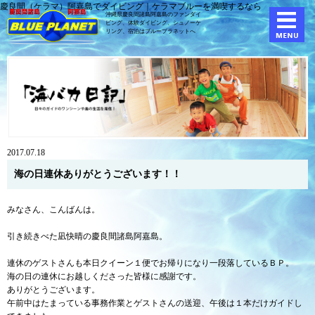
慶良間（ケラマ）阿嘉島でダイビング｜ケラマブルーを満喫するなら
沖縄県慶良間諸島阿嘉島のファンダイ
ビング、体験ダイビング、
シュノーケ
リング、宿泊はブループラネットへ
2017.07.18
海の日連休ありがとうございます！！
みなさん、こんばんは。
引き続きべた凪快晴の慶良間諸島阿嘉島。
連休のゲストさんも本日クイーン１便でお帰りになり一段落しているＢＰ。
海の日の連休にお越しくださった皆様に感謝です。
ありがとうございます。
午前中はたまっている事務作業とゲストさんの送迎、午後は１本だけガイドし