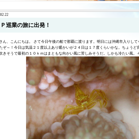
02.22
ＢＰ巡業の旅に出発！
さん、こんにちは。 さて今日午後の船で那覇に渡ります。明日には沖縄市入りして
たぞ～！今日は気温２１度以上あり暖かいが２４日は１７度くらいかな。ちょうど
吹きそうで最初の１０ｋｍはまともな向かい風に苦しみそうだ。しかも冷たい風。