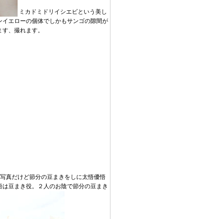
ミカドミドリイシエビという美し
ンイエローの個体でしかもサンゴの隙間が
ます、撮れます。
写真だけど節分の豆まきをしに太悟優悟
悟は豆まき役。２人のお陰で節分の豆まき