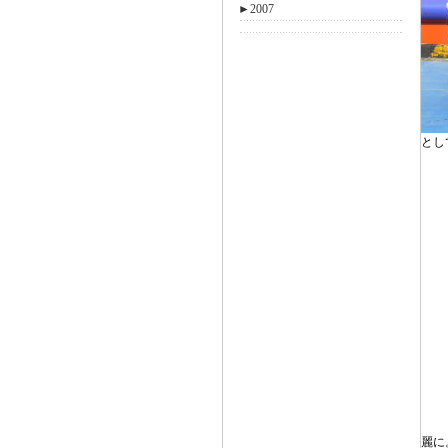
►
2007
とし
麗に