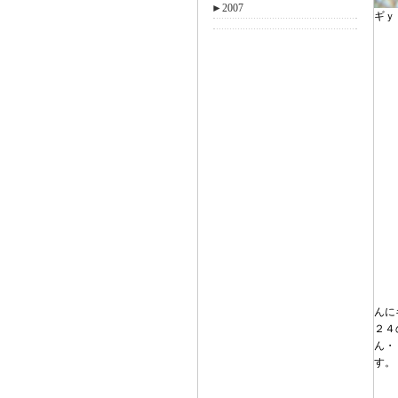
►
2007
ギｙ
んに
２４
ん・
す。