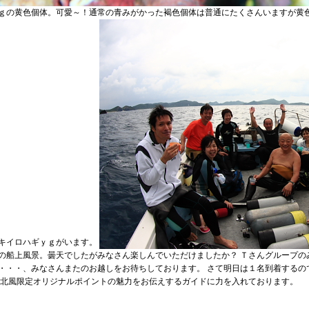
ｇの黄色個体。可愛～！通常の青みがかった褐色個体は普通にたくさんいますが黄
キイロハギｙｇがいます。
の船上風景。曇天でしたがみなさん楽しんでいただけましたか？ Ｔさんグループの
・・・、みなさんまたのお越しをお待ちしております。 さて明日は１名到着するの
 北風限定オリジナルポイントの魅力をお伝えするガイドに力を入れております。