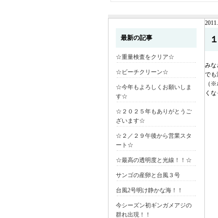
2011.
最新の記事
☆重量検査をクリア☆
みな
☆ビーチクリーン☆
でも
（※
☆今年もよろしくお願いしま
くな
す☆
☆２０２５年もありがとうご
ざいます☆
☆２／２９午後から営業スタ
ート☆
☆最高の透明度と光線！！☆
サンゴの産卵と台風３号
台風2号明け静かな海！！
今シーズン初ギンガメアジの
群れ出現！！