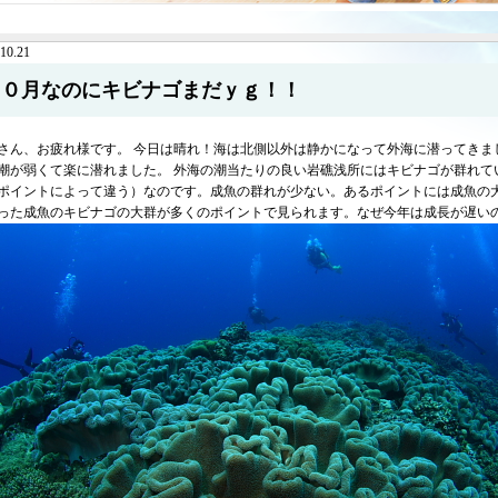
10.21
１０月なのにキビナゴまだｙｇ！！
さん、お疲れ様です。 今日は晴れ！海は北側以外は静かになって外海に潜ってきま
潮が弱くて楽に潜れました。 外海の潮当たりの良い岩礁浅所にはキビナゴが群れて
ポイントによって違う）なのです。成魚の群れが少ない。あるポイントには成魚の
った成魚のキビナゴの大群が多くのポイントで見られます。なぜ今年は成長が遅い