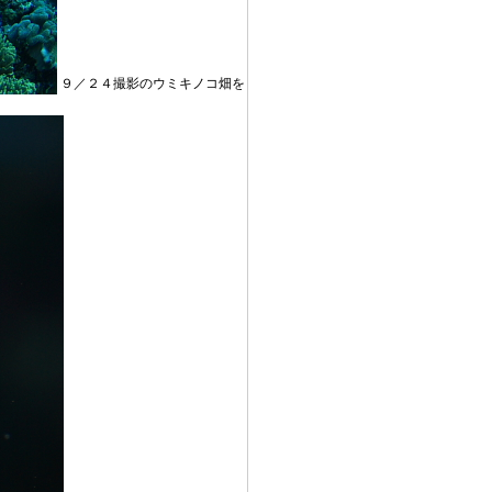
９／２４撮影のウミキノコ畑を