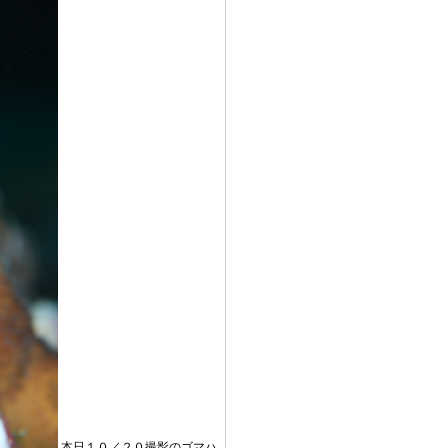
本日１０／２０撮影のゴマハ