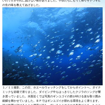
いのですがそれに負けない味がありました。子供たちにもって帰りサトウキビ
の生の味を教えてあげました。
１／１１撮影。この日、ホエールウォッチングをしてからポイントへ。ダイナ
ミックな岩礁で潜りました。ダイビング中もはっきりしたクジラのソングが響
き渡っていました。水面近くでは写真のギンユゴイの群が砕ける波を取り囲み
銀鱗を輝かせていました。ＢＰではギンユゴイが群れる環境をよく潜ります。