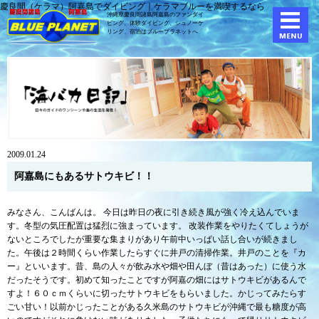
慶良間（ケラマ）阿嘉島でダイビング｜ケラマブルーを満喫するなら
沖縄県慶良間諸島阿嘉島のファンダイ
ビング、体験ダイビング、
シュノーケ
リング、宿泊はブループラネットへ
2009.01.24
阿嘉島にもあるサトウキビ！！
みなさん、こんばんは。 今日は昨日の夜に引き続き風が強く冷え込んでいま
す。冬型の気圧配置は猛烈に強まっています。 改装作業をやりたくてしょうが
ないところでしたが重要な集まりがあり午前中いっぱい話し合いが続きまし
た。午後は２時間くらい作業したらすぐに井戸の清掃作業。井戸のことを『カ
ー』といいます。昔、島の人々が飲み水や畑や田んぼ（昔はあった）に使う水
だったそうです。初めて知ったことですが阿嘉の畑にはサトウキビがあるんで
すよ！６０ｃｍくらいに切ったサトウキビをもらいました。かじってみたらす
ごい甘い！以前かじったことがある久米島のサトウキビが沖縄で最も糖度が高