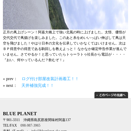
正月の凧上げシーン！阿嘉大橋上で強い北風の時に上げました。太悟、優悟が
交代交代で凧揚げを楽しみました。このあと糸をめいいっぱい伸ばして凧は天
空を飛びました！やはり日本の文化を伝承していかなくてはいけません。次は
ＢＰ得意中の得意である駒回しを教えよっと！ なかなか確定申告作業が進んで
いません。さてやるか！と思っていたらトゥーラトゥ社長から電話が・・・・
『おい、何やっているんだ？飲むぞ！』
« prev：
ログ付け部屋改装計画着工！！
» next：
天井補強完成！！
BLUE PLANET
〒901-3311 沖縄県島尻郡座間味村阿嘉137
TEL/FAX
098-987-3965