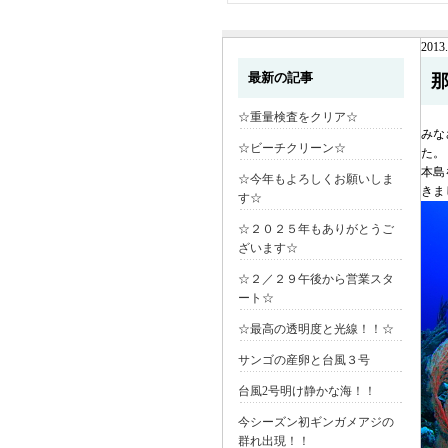
2013.
最新の記事
☆重量検査をクリア☆
みな
☆ビーチクリーン☆
た。
本島
☆今年もよろしくお願いしま
きま
す☆
☆２０２５年もありがとうご
ざいます☆
☆２／２９午後から営業スタ
ート☆
☆最高の透明度と光線！！☆
サンゴの産卵と台風３号
台風2号明け静かな海！！
今シーズン初ギンガメアジの
群れ出現！！