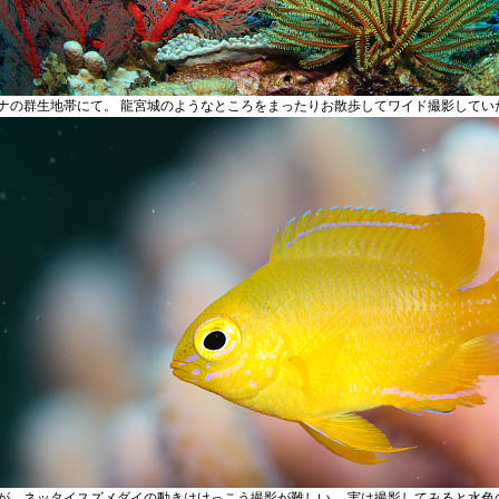
ナの群生地帯にて。 龍宮城のようなところをまったりお散歩してワイド撮影してい
が、ネッタイスズメダイの動きはけっこう撮影が難しい。 実は撮影してみると水色