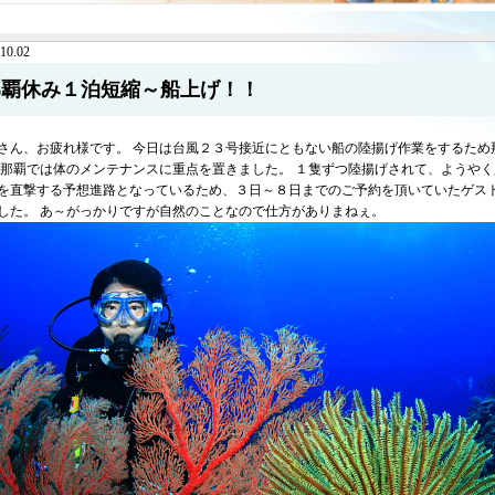
10.02
那覇休み１泊短縮～船上げ！！
さん、お疲れ様です。 今日は台風２３号接近にともない船の陸揚げ作業をするため
 那覇では体のメンテナンスに重点を置きました。 １隻ずつ陸揚げされて、ようやく
を直撃する予想進路となっているため、３日～８日までのご予約を頂いていたゲス
した。 あ～がっかりですが自然のことなので仕方がありまねぇ。