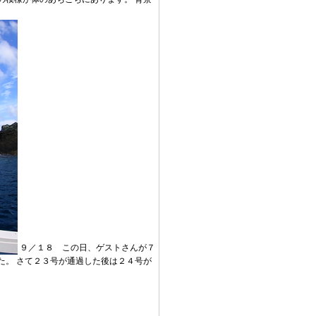
９／１８ この日、ゲストさんが７
た。 さて２３号が通過した後は２４号が
。