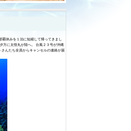
那覇休みを１泊に短縮して帰ってきまし
夕方に太悟丸が陸へ。 台風２３号が沖縄
トさんたち全員からキャンセルの連絡が届