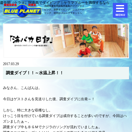
慶良間（ケラマ）阿嘉島でダイビング｜ケラマブルーを満喫するなら
沖縄県慶良間諸島阿嘉島のファンダイ
ビング、体験ダイビング、
シュノーケ
リング、宿泊はブループラネットへ
2017.03.29
調査ダイブ！！～水温上昇！！
みなさん、こんばんは。
今日はゲストさんを見送りした後、調査ダイブに出発～！
しかし、特に大きな収穫なし。
けっこう目を付けている調査ダイブは成功することが多いのですが、今回はハ
ズシましたぁ～。
調査ダイブ中もＢＧＭでクジラのソングが流れていましたぁ。