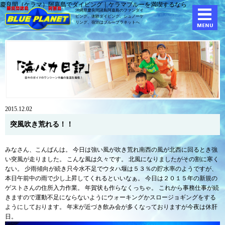
慶良間（ケラマ）阿嘉島でダイビング｜ケラマブルーを満喫するなら
沖縄県慶良間諸島阿嘉島のファンダイ
ビング、体験ダイビング、
シュノーケ
リング、宿泊はブループラネットへ
2015.12.02
突風吹き荒れる！！
みなさん、こんばんは。 今日は強い風が吹き荒れ南西の風が北西に回るとき強
い突風が走りました。 こんな風は久々です。 北風になりましたがその割に寒く
ない。 少雨傾向が続き只今水不足でウタハ堰は５３％の貯水率のようですが、
本日午前中の雨で少し上昇してくれるといいなぁ。 今日は２０１５年の新規の
ゲストさんの住所入力作業。 年賀状も作らなくっちゃ。 これから事務仕事が続
きますので運動不足にならないようにウォーキングかスロージョギングをする
ようにしております。 年末が近づき飲み会が多くなっておりますが今夜は休肝
日。