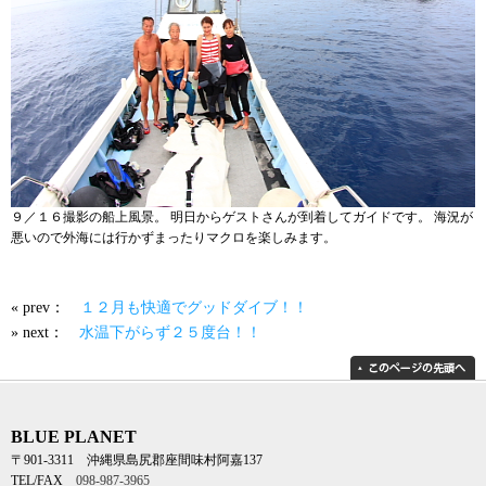
９／１６撮影の船上風景。 明日からゲストさんが到着してガイドです。 海況が
悪いので外海には行かずまったりマクロを楽しみます。
« prev：
１２月も快適でグッドダイブ！！
» next：
水温下がらず２５度台！！
BLUE PLANET
〒901-3311 沖縄県島尻郡座間味村阿嘉137
TEL/FAX
098-987-3965