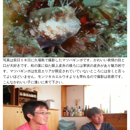
写真は前日１８日に久場島で撮影したマツバギンポです。かわいい表情の目と
口が大好きです。松の葉に似た眼上皮弁の後ろには掌状の皮弁があり魅力的で
す。マツバギンポは生息エリアが限定されていていないところには全くと言っ
てよいほどいません。モンツキカエルウオよりも寄れるので撮影は容易です。
こんなかわいい子に逢いに来て下さい。