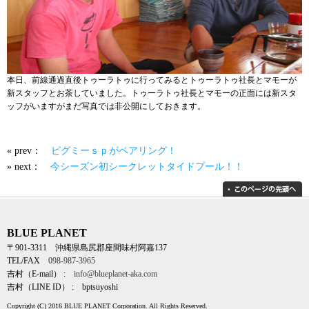
本日、前線通過直後トゥーラトゥに行ってみるとトゥーラトゥ社長とマモーが
新スタッフとお茶していました。トゥーラトゥ社長とマモーの正面には新スタ
ッフがいますがまだ写真では非公開にしておきます。
« prev：
ピグミーｓｐがペアリング！
» next：
今シーズン初シークレットタイドプール！！
BLUE PLANET
〒901-3311 沖縄県島尻郡座間味村阿嘉137
TEL/FAX
098-987-3965
吉村（E-mail） :
info@blueplanet-aka.com
吉村（LINE ID） : bptsuyoshi
Copyright (C) 2016 BLUE PLANET Corporation. All Rights Reserved.