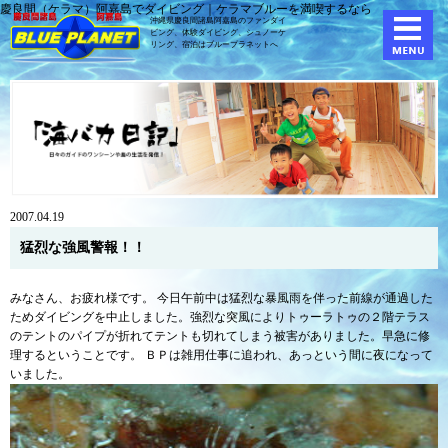
慶良間（ケラマ）阿嘉島でダイビング｜ケラマブルーを満喫するなら
沖縄県慶良間諸島阿嘉島のファンダイ
ビング、体験ダイビング、
シュノーケ
リング、宿泊はブループラネットへ
2007.04.19
猛烈な強風警報！！
みなさん、お疲れ様です。 今日午前中は猛烈な暴風雨を伴った前線が通過した
ためダイビングを中止しました。強烈な突風によりトゥーラトゥの２階テラス
のテントのパイプが折れてテントも切れてしまう被害がありました。早急に修
理するということです。 ＢＰは雑用仕事に追われ、あっという間に夜になって
いました。