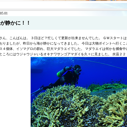
05.01
海が静かに！！
さん、こんばんは。 ３日ほど？忙しくて更新が出来ませんでした。 ＧＷスタート
おりましたが、昨日から海が静かになってきました。 今日は大物ポイントへ行くこ
ス４個体、イソマグロの群れ、巨大マダラエイでした。 マダラエイは何かを捕食中
ところにはウジャウジャいるオキナワサンゴアマダイを久々に見ました。 水温２２