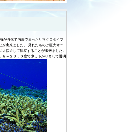
は海が時化て内海でまったりマクロダイブ
とが出来ました。 見れたものは巨大オニ
に大接近して観察することが出来ました。
．８～２３．０度で少し下がりまして透明