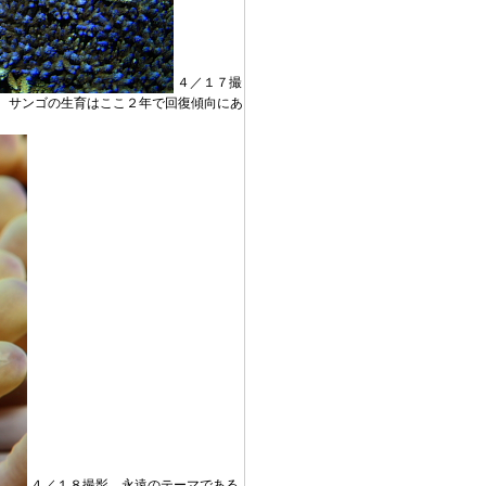
４／１７撮
、サンゴの生育はここ２年で回復傾向にあ
４／１８撮影、永遠のテーマである