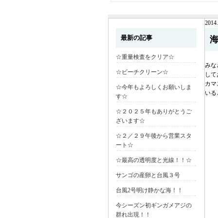
2014.
最新の記事
☆重量検査をクリア☆
みな
☆ビーチクリーン☆
して
カマ
☆今年もよろしくお願いしま
いる
す☆
☆２０２５年もありがとうご
ざいます☆
☆２／２９午後から営業スタ
ート☆
☆最高の透明度と光線！！☆
サンゴの産卵と台風３号
台風2号明け静かな海！！
今シーズン初ギンガメアジの
群れ出現！！