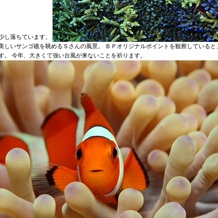
少し落ちています。
美しいサンゴ礁を眺めるＳさんの風景。 ＢＰオリジナルポイントを観察していると
す。 今年、大きくて強い台風が来ないことを祈ります。