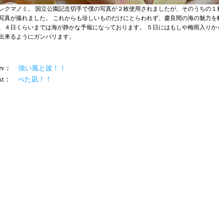
レクマノミ。 国立公園記念切手で僕の写真が２枚使用されましたが、そのうちの１
写真が撮れました。 これからも珍しいものだけにとらわれず、慶良間の海の魅力を
、４日くらいまでは海が静かな予報になっております。 ５日にはもしや梅雨入りか
出来るようにガンバリます。
prev：
強い風と波！！
ext：
べた凪！！