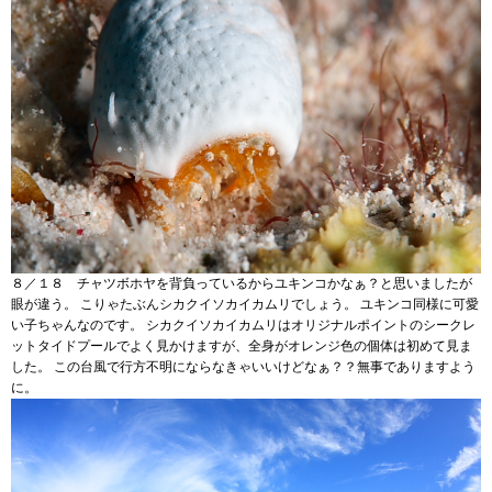
８／１８ チャツボホヤを背負っているからユキンコかなぁ？と思いましたが
眼が違う。 こりゃたぶんシカクイソカイカムリでしょう。 ユキンコ同様に可愛
い子ちゃんなのです。 シカクイソカイカムリはオリジナルポイントのシークレ
ットタイドプールでよく見かけますが、全身がオレンジ色の個体は初めて見ま
した。 この台風で行方不明にならなきゃいいけどなぁ？？無事でありますよう
に。