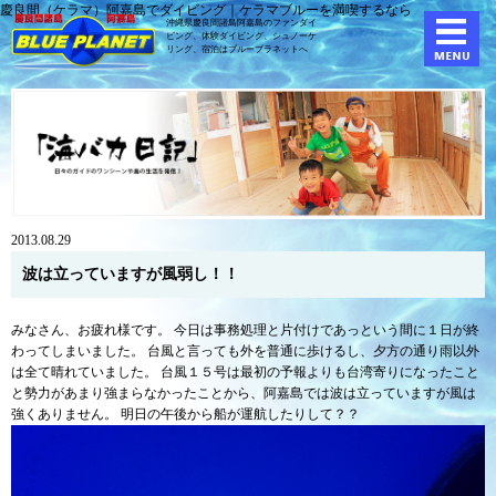
慶良間（ケラマ）阿嘉島でダイビング｜ケラマブルーを満喫するなら
沖縄県慶良間諸島阿嘉島のファンダイ
ビング、体験ダイビング、
シュノーケ
リング、宿泊はブループラネットへ
2013.08.29
波は立っていますが風弱し！！
みなさん、お疲れ様です。 今日は事務処理と片付けであっという間に１日が終
わってしまいました。 台風と言っても外を普通に歩けるし、夕方の通り雨以外
は全て晴れていました。 台風１５号は最初の予報よりも台湾寄りになったこと
と勢力があまり強まらなかったことから、阿嘉島では波は立っていますが風は
強くありません。 明日の午後から船が運航したりして？？