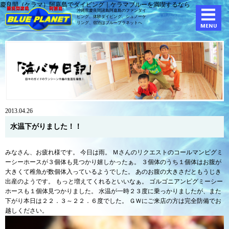
慶良間（ケラマ）阿嘉島でダイビング｜ケラマブルーを満喫するなら
沖縄県慶良間諸島阿嘉島のファンダイ
ビング、体験ダイビング、
シュノーケ
リング、宿泊はブループラネットへ
2013.04.26
水温下がりました！！
みなさん、お疲れ様です。 今日は雨。 Ｍさんのリクエストのコールマンピグミ
ーシーホースが３個体も見つかり嬉しかったぁ。 ３個体のうち１個体はお腹が
大きくて稚魚が数個体入っているようでした。 あのお腹の大きさだともうじき
出産のようです。 もっと増えてくれるといいなぁ。 ゴルゴニアンピグミーシー
ホースも１個体見つかりました。 水温が一時２３度に乗っかりましたが、また
下がり本日は２２．３～２２．６度でした。 ＧＷにご来店の方は完全防備でお
越しください。