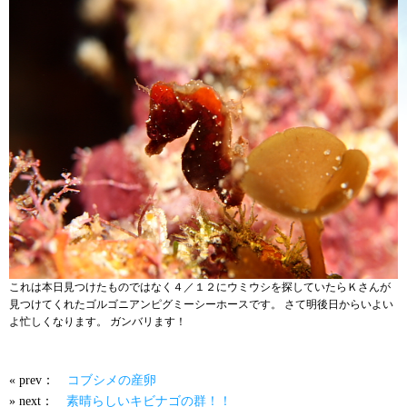
これは本日見つけたものではなく４／１２にウミウシを探していたらＫさんが
見つけてくれたゴルゴニアンピグミーシーホースです。 さて明後日からいよい
よ忙しくなります。 ガンバリます！
« prev：
コブシメの産卵
» next：
素晴らしいキビナゴの群！！