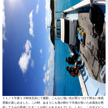
１１／１午後１３時頃北浜にて撮影。こんなに強い光が照りつけて明るい海底
景観が楽しめました。この時、あまりにも海が静かで天候が良いため海況が悪
化して５ｍの高波になることが信じられませんでした。しかし、このダイビン