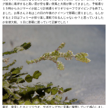
グ後港に着岸すると黒い雲が空を覆い突風と大雨が降ってきました。予報通り
１５時からカジマーイが起こり計画通りギリギリセーフでダイビングを終了し
ました。お客さん２名はこの日の午後のクイーンで那覇に渡りました。もしか
すると２日はフェリーが折り返し運航で出るんじゃないか？と思っていました
が全便欠航。１日に那覇に渡っていて正解でした！
最近、発見したカミソリウオ。サボテングサに見事に擬態していて感心しまし