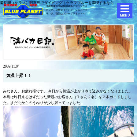
慶良間（ケラマ）阿嘉島でダイビング｜ケラマブルーを満喫するなら
沖縄県慶良間諸島阿嘉島のファンダイ
ビング、体験ダイビング、
シュノーケ
リング、宿泊はブループラネットへ
2009.11.04
気温上昇！！
みなさん、お疲れ様です。 今日から気温が上がり冷え込みがなくなりました。
本島は昨日来るはずだった新規のお客さん（Ｔさん２名）を２本ガイドしまし
た。まだ北からのうねりが少し残っていました。