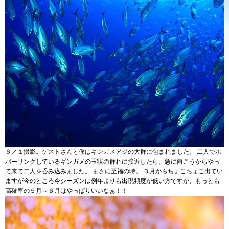
６／１撮影。ゲストさんと僕はギンガメアジの大群に包まれました。 二人でホ
バーリングしているギンガメの玉状の群れに接近したら、急に向こうからやっ
て来て二人を呑み込みました。 まさに至福の時。 ３月からちょこちょこ出てい
ますが今のところ今シーズンは例年よりも出現頻度が低い方ですが、もっとも
高確率の５月～６月はやっぱりいいなぁ！！