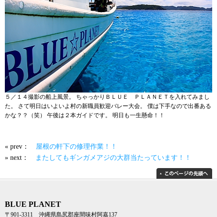
５／１４撮影の船上風景。 ちゃっかりＢＬＵＥ ＰＬＡＮＥＴを入れてみまし
た。 さて明日はいよいよ村の新職員歓迎バレー大会。 僕は下手なので出番ある
かな？？（笑） 午後は２本ガイドです。 明日も一生懸命！！
« prev：
屋根の軒下の修理作業！！
» next：
またしてもギンガメアジの大群当たっています！！
BLUE PLANET
〒901-3311 沖縄県島尻郡座間味村阿嘉137