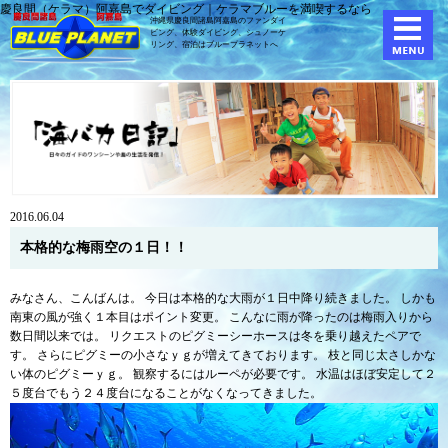
慶良間（ケラマ）阿嘉島でダイビング｜ケラマブルーを満喫するなら
沖縄県慶良間諸島阿嘉島のファンダイ
ビング、体験ダイビング、
シュノーケ
リング、宿泊はブループラネットへ
2016.06.04
本格的な梅雨空の１日！！
みなさん、こんばんは。 今日は本格的な大雨が１日中降り続きました。 しかも
南東の風が強く１本目はポイント変更。 こんなに雨が降ったのは梅雨入りから
数日間以来では。 リクエストのピグミーシーホースは冬を乗り越えたペアで
す。 さらにピグミーの小さなｙｇが増えてきております。 枝と同じ太さしかな
い体のピグミーｙｇ。 観察するにはルーペが必要です。 水温はほぼ安定して２
５度台でもう２４度台になることがなくなってきました。