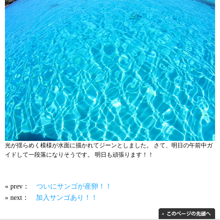
光が揺らめく模様が水面に描かれてジーンとしました。 さて、明日の午前中ガ
イドして一段落になりそうです。 明日も頑張ります！！
« prev：
ついにサンゴが産卵！！
» next：
加入サンゴあり！！