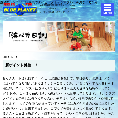
慶良間（ケラマ）阿嘉島でダイビング｜ケラマブルーを満喫するなら
沖縄県慶良間諸島阿嘉島のファンダイ
ビング、体験ダイビング、
シュノーケ
リング、宿泊はブループラネットへ
2013.06.03
新ポイント誕生！！
みなさん、お疲れ様です。 今日は北風に変化して、空は曇り、水温はポイント
によってかなり開きがあり２４．３～２５．６度。 北風になっても相変わらず
海は静かです。 ゲストはＳさんだけになりＳさんの大好きな幼魚ウォッチン
グ！ 只今、１～３ｃｍの可愛い幼魚がたくさん出現しております。 キホシスズ
メダイｙｇの群れは当たり年なのか、例年よりも多い傾向で賑やかさを増して
おります。 カメの産卵も始まっていてビーチにはカメが産卵のために上陸した
足跡がいくつも出来てきました。 コブシメが最近またよく見かけております。
Ｓさんと１日２ヶ所ポイント調査をやって、いいところを見つけました。 そこ