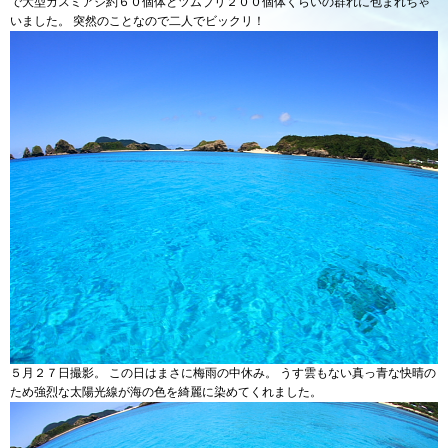
で大型カスミアジ約６０個体とツムブリ２００個体くらいの群れに包まれちゃ
いました。 突然のことなので二人でビックリ！
５月２７日撮影。 この日はまさに梅雨の中休み。 うす雲もない真っ青な快晴の
ため強烈な太陽光線が海の色を綺麗に染めてくれました。