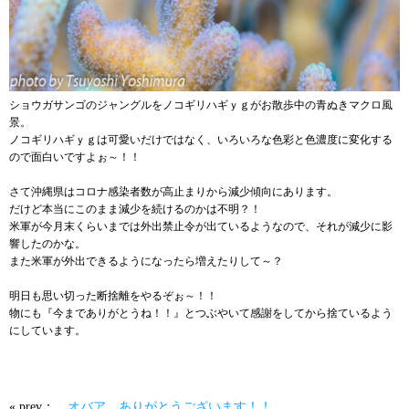
ショウガサンゴのジャングルをノコギリハギｙｇがお散歩中の青ぬきマクロ風
景。
ノコギリハギｙｇは可愛いだけではなく、いろいろな色彩と色濃度に変化する
ので面白いですよぉ～！！
さて沖縄県はコロナ感染者数が高止まりから減少傾向にあります。
だけど本当にこのまま減少を続けるのかは不明？！
米軍が今月末くらいまでは外出禁止令が出ているようなので、それが減少に影
響したのかな。
また米軍が外出できるようになったら増えたりして～？
明日も思い切った断捨離をやるぞぉ～！！
物にも『今までありがとうね！！』とつぶやいて感謝をしてから捨ているよう
にしています。
« prev：
オバア、ありがとうございます！！