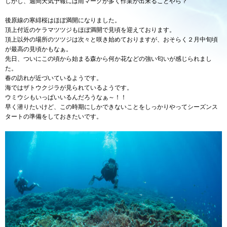
しかし、週間天気予報には雨マークが多く作業が出来ることやら？
後原線の寒緋桜はほぼ満開になりました。
頂上付近のケラマツツジもほぼ満開で見頃を迎えております。
頂上以外の場所のツツジは次々と咲き始めておりますが、おそらく２月中旬頃
が最高の見頃かもなぁ。
先日、ついにこの頃から始まる森から何か花などの強い匂いが感じられまし
た。
春の訪れが近づいているようです。
海ではザトウクジラが見られているようです。
ウミウシもいっぱいいるんだろうなぁ～！！
早く潜りたいけど、この時期にしかできないことをしっかりやってシーズンス
タートの準備をしておきたいです。