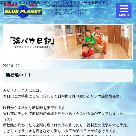
慶良間（ケラマ）阿嘉島でダイビング｜ケラマブルーを満喫するなら
沖縄県慶良間諸島阿嘉島のファンダイ
ビング、体験ダイビング、
シュノーケ
リング、宿泊はブループラネットへ
2022.01.29
断捨離中！！
みなさん、こんばんは。
本日はこの時期にしては珍しく１日中雨が降り続いたケラマ諸島阿嘉島。
昨日から本格的な断捨離を実行中です。
実行前にテレビで断捨離の番組を見たためさらにやる気がアップしました。
（笑）
断捨離が終わったら玄関に鹿よけの扉を作ったり、器材室の改装をする予定。
しばらくはラジオを聴きながら楽しい大工作業の日々が続きそうです。