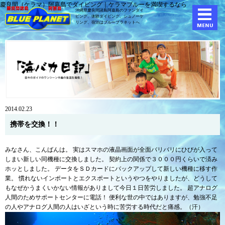
慶良間（ケラマ）阿嘉島でダイビング｜ケラマブルーを満喫するなら
沖縄県慶良間諸島阿嘉島のファンダイ
ビング、体験ダイビング、
シュノーケ
リング、宿泊はブループラネットへ
2014.02.23
携帯を交換！！
みなさん、こんばんは。 実はスマホの液晶画面が全面バリバリにひびが入って
しまい新しい同機種に交換しました。 契約上の関係で３０００円くらいで済み
ホッとしました。 データをＳＤカードにバックアップして新しい機種に移す作
業。 慣れないインポートとエクスポートというやつをやりましたが、どうして
もなぜかうまくいかない情報がありまして今日１日苦労しました。 超アナログ
人間のためサポートセンターに電話！ 便利な世の中ではありますが、勉強不足
の人やアナログ人間の人はいざという時に苦労する時代だと痛感。（汗）