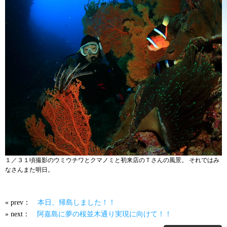
１／３１頃撮影のウミウチワとクマノミと初来店のＴさんの風景。 それではみ
なさんまた明日。
« prev：
本日、帰島しました！！
» next：
阿嘉島に夢の桜並木通り実現に向けて！！